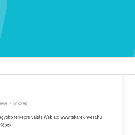
/
ysége
by
korep
agyobb térképre váltás Weblap: www.takarekinvest.hu
 Képek: