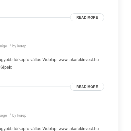
READ MORE
/
ysége
by
korep
agyobb térképre váltás Weblap: www.takarekinvest.hu
 Képek:
READ MORE
/
ysége
by
korep
agyobb térképre váltás Weblap: www.takarekinvest.hu