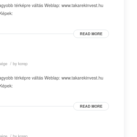
agyobb térképre váltás Weblap: www.takarekinvest.hu
 Képek:
READ MORE
/
ysége
by
korep
agyobb térképre váltás Weblap: www.takarekinvest.hu
 Képek:
READ MORE
/
ysége
by
korep