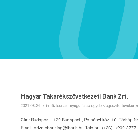
Magyar Takarékszövetkezeti Bank Zrt.
/
2021.08.26.
in
Biztosítás, nyugdíjalap egyéb kiegészítő tevéken
Cím: Budapest 1122 Budapest , Pethényi köz. 10. Térkép:N
Email: privatebanking@tbank.hu Telefon: (+36) 1/202-3777