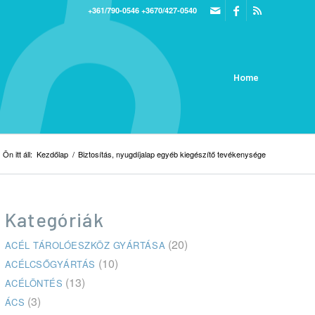
+361/790-0546
+3670/427-0540
Home
Ön itt áll:
Kezdőlap
/
Biztosítás, nyugdíjalap egyéb kiegészítő tevékenysége
Kategóriák
(20)
ACÉL TÁROLÓESZKÖZ GYÁRTÁSA
(10)
ACÉLCSŐGYÁRTÁS
(13)
ACÉLÖNTÉS
(3)
ÁCS