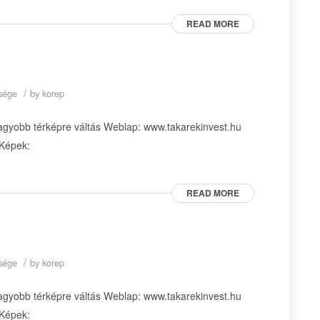
READ MORE
/
ysége
by
korep
agyobb térképre váltás Weblap: www.takarekinvest.hu
 Képek:
READ MORE
/
ysége
by
korep
agyobb térképre váltás Weblap: www.takarekinvest.hu
 Képek: