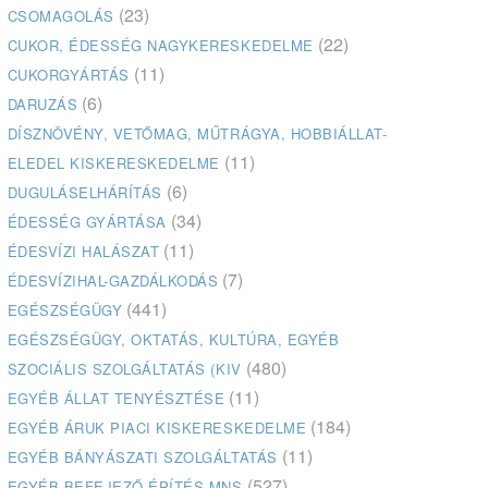
(23)
CSOMAGOLÁS
(22)
CUKOR, ÉDESSÉG NAGYKERESKEDELME
(11)
CUKORGYÁRTÁS
(6)
DARUZÁS
DÍSZNÖVÉNY, VETŐMAG, MŰTRÁGYA, HOBBIÁLLAT-
(11)
ELEDEL KISKERESKEDELME
(6)
DUGULÁSELHÁRÍTÁS
(34)
ÉDESSÉG GYÁRTÁSA
(11)
ÉDESVÍZI HALÁSZAT
(7)
ÉDESVÍZIHAL-GAZDÁLKODÁS
(441)
EGÉSZSÉGÜGY
EGÉSZSÉGÜGY, OKTATÁS, KULTÚRA, EGYÉB
(480)
SZOCIÁLIS SZOLGÁLTATÁS (KIV
(11)
EGYÉB ÁLLAT TENYÉSZTÉSE
(184)
EGYÉB ÁRUK PIACI KISKERESKEDELME
(11)
EGYÉB BÁNYÁSZATI SZOLGÁLTATÁS
(527)
EGYÉB BEFEJEZŐ ÉPÍTÉS MNS