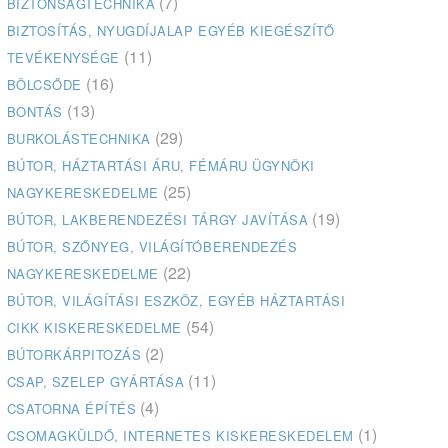
(7)
BIZTONSÁGTECHNIKA
BIZTOSÍTÁS, NYUGDÍJALAP EGYÉB KIEGÉSZÍTŐ
(11)
TEVÉKENYSÉGE
(16)
BÖLCSŐDE
(13)
BONTÁS
(29)
BURKOLÁSTECHNIKA
BÚTOR, HÁZTARTÁSI ÁRU, FÉMÁRU ÜGYNÖKI
(25)
NAGYKERESKEDELME
(19)
BÚTOR, LAKBERENDEZÉSI TÁRGY JAVÍTÁSA
BÚTOR, SZŐNYEG, VILÁGÍTÓBERENDEZÉS
(22)
NAGYKERESKEDELME
BÚTOR, VILÁGÍTÁSI ESZKÖZ, EGYÉB HÁZTARTÁSI
(54)
CIKK KISKERESKEDELME
(2)
BÚTORKÁRPITOZÁS
(11)
CSAP, SZELEP GYÁRTÁSA
(4)
CSATORNA ÉPÍTÉS
(1)
CSOMAGKÜLDŐ, INTERNETES KISKERESKEDELEM