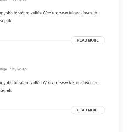
agyobb térképre váltás Weblap: www.takarekinvest.hu
 Képek:
READ MORE
/
ysége
by
korep
agyobb térképre váltás Weblap: www.takarekinvest.hu
 Képek:
READ MORE