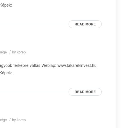
 Képek:
READ MORE
/
ysége
by
korep
agyobb térképre váltás Weblap: www.takarekinvest.hu
 Képek:
READ MORE
/
ysége
by
korep