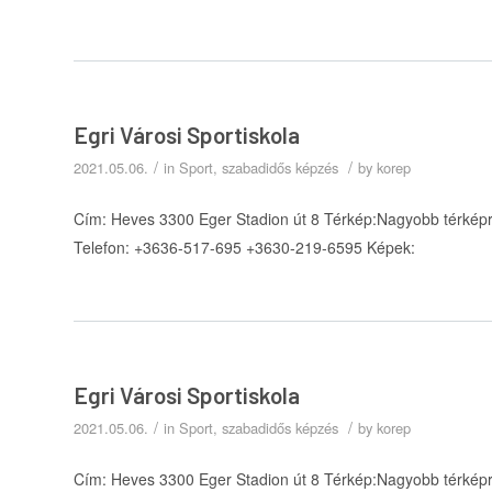
Egri Városi Sportiskola
/
/
2021.05.06.
in
Sport, szabadidős képzés
by
korep
Cím: Heves 3300 Eger Stadion út 8 Térkép:Nagyobb térképre
Telefon: +3636-517-695 +3630-219-6595 Képek:
Egri Városi Sportiskola
/
/
2021.05.06.
in
Sport, szabadidős képzés
by
korep
Cím: Heves 3300 Eger Stadion út 8 Térkép:Nagyobb térképre