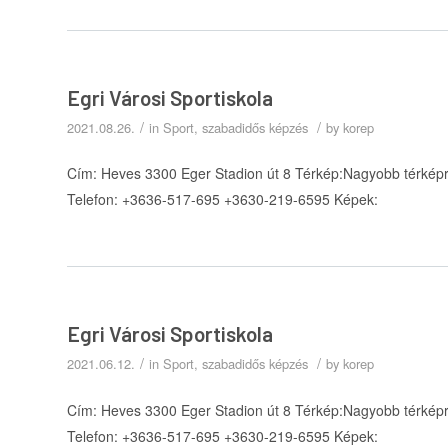
Egri Városi Sportiskola
/
/
2021.08.26.
in
Sport, szabadidős képzés
by
korep
Cím: Heves 3300 Eger Stadion út 8 Térkép:Nagyobb térképre
Telefon: +3636-517-695 +3630-219-6595 Képek:
Egri Városi Sportiskola
/
/
2021.06.12.
in
Sport, szabadidős képzés
by
korep
Cím: Heves 3300 Eger Stadion út 8 Térkép:Nagyobb térképre
Telefon: +3636-517-695 +3630-219-6595 Képek: