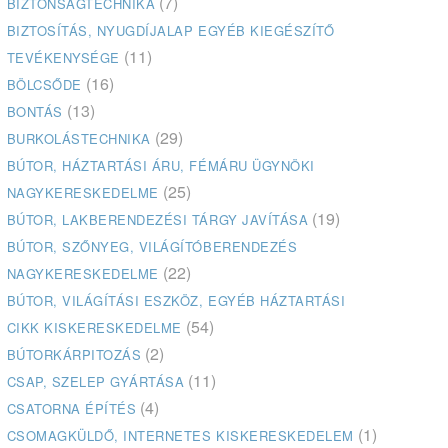
(7)
BIZTONSÁGTECHNIKA
BIZTOSÍTÁS, NYUGDÍJALAP EGYÉB KIEGÉSZÍTŐ
(11)
TEVÉKENYSÉGE
(16)
BÖLCSŐDE
(13)
BONTÁS
(29)
BURKOLÁSTECHNIKA
BÚTOR, HÁZTARTÁSI ÁRU, FÉMÁRU ÜGYNÖKI
(25)
NAGYKERESKEDELME
(19)
BÚTOR, LAKBERENDEZÉSI TÁRGY JAVÍTÁSA
BÚTOR, SZŐNYEG, VILÁGÍTÓBERENDEZÉS
(22)
NAGYKERESKEDELME
BÚTOR, VILÁGÍTÁSI ESZKÖZ, EGYÉB HÁZTARTÁSI
(54)
CIKK KISKERESKEDELME
(2)
BÚTORKÁRPITOZÁS
(11)
CSAP, SZELEP GYÁRTÁSA
(4)
CSATORNA ÉPÍTÉS
(1)
CSOMAGKÜLDŐ, INTERNETES KISKERESKEDELEM