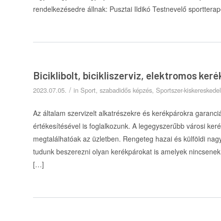
rendelkezésedre állnak: Pusztai Ildikó Testnevelő sportter
Biciklibolt, bicikliszerviz, elektromos ke
/
2023.07.05.
in
Sport, szabadidős képzés
,
Sportszer-kiskereskede
Az általam szervizelt alkatrészekre és kerékpárokra garanciát
értékesítésével is foglalkozunk. A legegyszerűbb városi ker
megtalálhatóak az üzletben. Rengeteg hazai és külföldi nag
tudunk beszerezni olyan kerékpárokat is amelyek nincsenek 
[…]