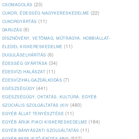
(23)
CSOMAGOLÁS
(22)
CUKOR, ÉDESSÉG NAGYKERESKEDELME
(11)
CUKORGYÁRTÁS
(6)
DARUZÁS
DÍSZNÖVÉNY, VETŐMAG, MŰTRÁGYA, HOBBIÁLLAT-
(11)
ELEDEL KISKERESKEDELME
(6)
DUGULÁSELHÁRÍTÁS
(34)
ÉDESSÉG GYÁRTÁSA
(11)
ÉDESVÍZI HALÁSZAT
(7)
ÉDESVÍZIHAL-GAZDÁLKODÁS
(441)
EGÉSZSÉGÜGY
EGÉSZSÉGÜGY, OKTATÁS, KULTÚRA, EGYÉB
(480)
SZOCIÁLIS SZOLGÁLTATÁS (KIV
(11)
EGYÉB ÁLLAT TENYÉSZTÉSE
(184)
EGYÉB ÁRUK PIACI KISKERESKEDELME
(11)
EGYÉB BÁNYÁSZATI SZOLGÁLTATÁS
(527)
EGYÉB BEFEJEZŐ ÉPÍTÉS MNS