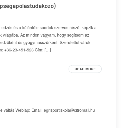
épségápolástudakozó)
 edzés és a különféle sportok szerves részét képzik a
ok világába. Az minden vágyam, hogy segítsem az
yi edzőként és gyógymasszőrként. Szeretettel várok
em: +36-23-451-526 Cím: […]
READ MORE
 váltás Weblap: Email: egrisportiskola@citromail.hu