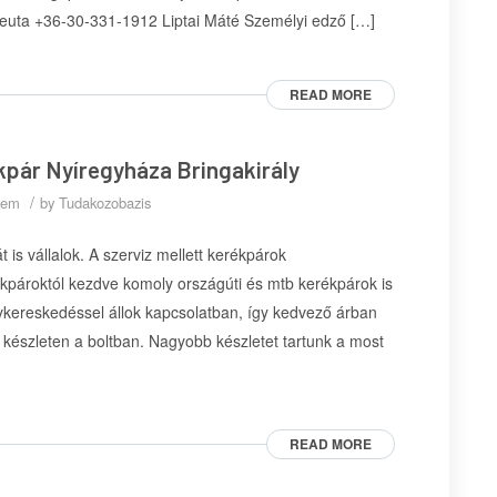
apeuta +36-30-331-1912 Liptai Máté Személyi edző […]
READ MORE
rékpár Nyíregyháza Bringakirály
/
lem
by
Tudakozobazis
 is vállalok. A szerviz mellett kerékpárok
ékpároktól kezdve komoly országúti és mtb kerékpárok is
ykereskedéssel állok kapcsolatban, így kedvező árban
készleten a boltban. Nagyobb készletet tartunk a most
READ MORE