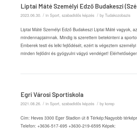
Liptai Máté Személyi Edző Budakeszi (Sz
/
/
2023.06.30.
in
Sport, szabadidős képzés
by
Tudakozobazis
Liptai Máté Személyi Edző Budakeszi Liptai Máté vagyok, az
mindennapjaimnak. Mindig is szerettem betekinteni a sport
Emberek testi és lelki fejlődését, ezért is végeztem személ
minden fejlődni és gyógyulni vágyó vendéget! Elérhetőség
Egri Városi Sportiskola
/
/
2021.08.26.
in
Sport, szabadidős képzés
by
korep
Cím: Heves 3300 Eger Stadion út 8 Térkép:Nagyobb térképre
Telefon: +3636-517-695 +3630-219-6595 Képek: