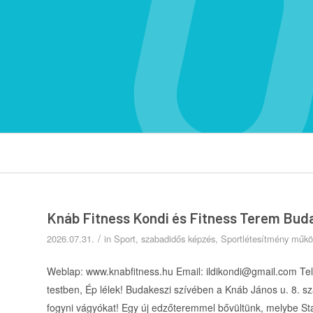
Knáb Fitness Kondi és Fitness Terem Bud
/
2026.07.31.
in
Sport, szabadidős képzés
,
Sportlétesítmény műkö
Weblap: www.knabfitness.hu Email: ildikondi@gmail.com T
testben, Ép lélek! Budakeszi szívében a Knáb János u. 8. sz
fogyni vágyókat! Egy új edzőteremmel bővültünk, melybe Star