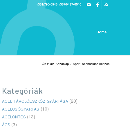
+361/790-0546
+3670/427-0540
Home
Ön itt áll:
Kezdőlap
/
Sport, szabadidős képzés
Kategóriák
(20)
ACÉL TÁROLÓESZKÖZ GYÁRTÁSA
(10)
ACÉLCSŐGYÁRTÁS
(13)
ACÉLÖNTÉS
(3)
ÁCS