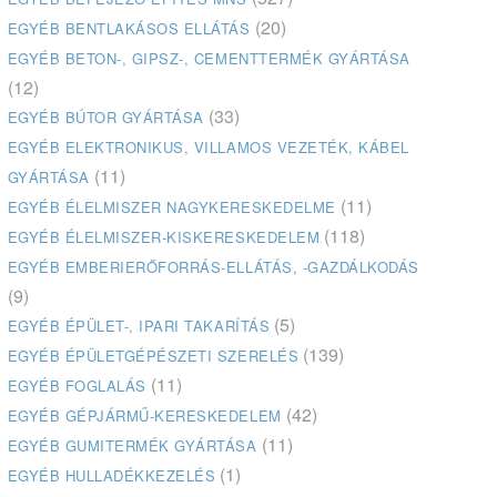
(20)
EGYÉB BENTLAKÁSOS ELLÁTÁS
EGYÉB BETON-, GIPSZ-, CEMENTTERMÉK GYÁRTÁSA
(12)
(33)
EGYÉB BÚTOR GYÁRTÁSA
EGYÉB ELEKTRONIKUS, VILLAMOS VEZETÉK, KÁBEL
(11)
GYÁRTÁSA
(11)
EGYÉB ÉLELMISZER NAGYKERESKEDELME
(118)
EGYÉB ÉLELMISZER-KISKERESKEDELEM
EGYÉB EMBERIERŐFORRÁS-ELLÁTÁS, -GAZDÁLKODÁS
(9)
(5)
EGYÉB ÉPÜLET-, IPARI TAKARÍTÁS
(139)
EGYÉB ÉPÜLETGÉPÉSZETI SZERELÉS
(11)
EGYÉB FOGLALÁS
(42)
EGYÉB GÉPJÁRMŰ-KERESKEDELEM
(11)
EGYÉB GUMITERMÉK GYÁRTÁSA
(1)
EGYÉB HULLADÉKKEZELÉS