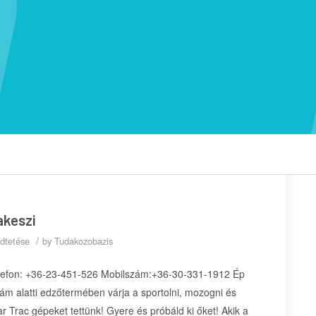
akeszi
/
dtetése
by
Tudakozobazis
elefon: +36-23-451-526 Mobilszám:+36-30-331-1912 Ép
ám alatti edzőtermében várja a sportolni, mozogni és
 Trac gépeket tettünk! Gyere és próbáld ki őket! Akik a