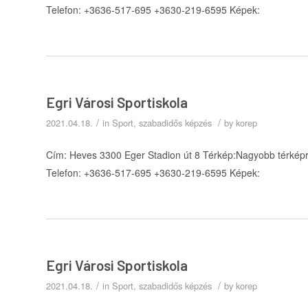
Telefon: +3636-517-695 +3630-219-6595 Képek:
Egri Városi Sportiskola
/
/
2021.04.18.
in
Sport, szabadidős képzés
by
korep
Cím: Heves 3300 Eger Stadion út 8 Térkép:Nagyobb térképre
Telefon: +3636-517-695 +3630-219-6595 Képek:
Egri Városi Sportiskola
/
/
2021.04.18.
in
Sport, szabadidős képzés
by
korep