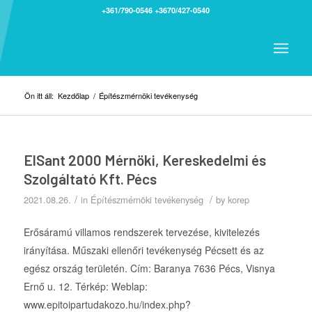
+361/790-0546
+3670/427-0540
Ön itt áll:
Kezdőlap
/
Építészmérnöki tevékenység
ElSant 2000 Mérnöki, Kereskedelmi és
Szolgáltató Kft. Pécs
/
/
2021.08.26.
in
Építészmérnöki tevékenység
by
korep
Erősáramú villamos rendszerek tervezése, kivitelezés
irányítása. Műszaki ellenőri tevékenység Pécsett és az
egész ország területén. Cím: Baranya 7636 Pécs, Visnya
Ernő u. 12. Térkép: Weblap:
www.epitoipartudakozo.hu/index.php?