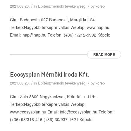
/
/
2021.08.26.
in
Építészmérnöki tevékenység
by
korep
Cím: Budapest 1027 Budapest , Margit krt. 24
Térkép:Nagyobb térképre váltás Weblap: www.hap.hu
Email: hap@hap.hu Telefon: (+36) 1/212-5992 Képek:
READ MORE
Ecosysplan Mérnöki Iroda Kft.
/
/
2021.08.26.
in
Építészmérnöki tevékenység
by
korep
Cím: Zala 8800 Nagykanizsa , Péterfai u. 11/b.
Térkép:Nagyobb térképre váltás Weblap:
www.ecosysplan.hu Email: info@ecosysplan.hu Telefon:
(+36) 93/316-416 (+36) 30/937-1621 Képek: