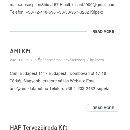
main=description&hid=157 Email: elsant2000@gmail.com
Telefon: +36-72-448-596 +36-30-957-3262 Képek:
READ MORE
ÁMI Kft.
/
/
2021.08.26.
in
Építészmérnöki tevékenység
by
korep
Cím: Budapest 1117 Budapest , Dombóvári út 17-19
Térkép:Nagyobb térképre váltás Weblap: Email:
ami@ami.datanet.hu Telefon: +36-1-203-2462 Képek:
READ MORE
HAP Tervezőiroda Kft.