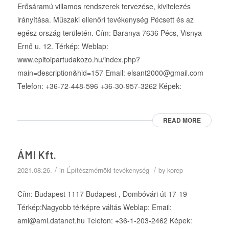
Erősáramú villamos rendszerek tervezése, kivitelezés
irányítása. Műszaki ellenőri tevékenység Pécsett és az
egész ország területén. Cím: Baranya 7636 Pécs, Visnya
Ernő u. 12. Térkép: Weblap:
www.epitoipartudakozo.hu/index.php?
main=description&hid=157 Email: elsant2000@gmail.com
Telefon: +36-72-448-596 +36-30-957-3262 Képek:
READ MORE
ÁMI Kft.
/
/
2021.08.26.
in
Építészmérnöki tevékenység
by
korep
Cím: Budapest 1117 Budapest , Dombóvári út 17-19
Térkép:Nagyobb térképre váltás Weblap: Email:
ami@ami.datanet.hu Telefon: +36-1-203-2462 Képek: