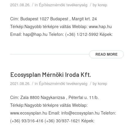
/
/
2021.08.26.
in
Építészmérnöki tevékenység
by
korep
Cím: Budapest 1027 Budapest , Margit krt. 24
Térkép:Nagyobb térképre váltás Weblap: www.hap.hu
Email: hap@hap.hu Telefon: (+36) 1/212-5992 Képek:
READ MORE
Ecosysplan Mérnöki Iroda Kft.
/
/
2021.08.26.
in
Építészmérnöki tevékenység
by
korep
Cím: Zala 8800 Nagykanizsa , Péterfai u. 11/b.
Térkép:Nagyobb térképre váltás Weblap:
www.ecosysplan.hu Email: info@ecosysplan.hu Telefon:
(+36) 93/316-416 (+36) 30/937-1621 Képek: