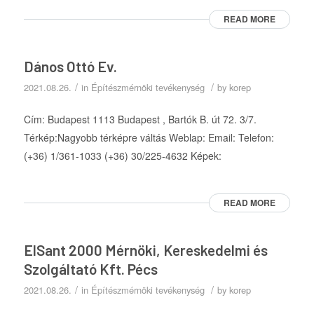
READ MORE
Dános Ottó Ev.
/
/
2021.08.26.
in
Építészmérnöki tevékenység
by
korep
Cím: Budapest 1113 Budapest , Bartók B. út 72. 3/7.
Térkép:Nagyobb térképre váltás Weblap: Email: Telefon:
(+36) 1/361-1033 (+36) 30/225-4632 Képek:
READ MORE
ElSant 2000 Mérnöki, Kereskedelmi és
Szolgáltató Kft. Pécs
/
/
2021.08.26.
in
Építészmérnöki tevékenység
by
korep