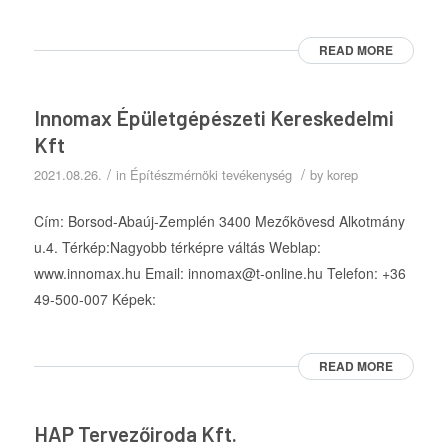
READ MORE
Innomax Épületgépészeti Kereskedelmi
Kft
/
/
2021.08.26.
in
Építészmérnöki tevékenység
by
korep
Cím: Borsod-Abaúj-Zemplén 3400 Mezőkövesd Alkotmány
u.4. Térkép:Nagyobb térképre váltás Weblap:
www.innomax.hu Email: innomax@t-online.hu Telefon: +36
49-500-007 Képek:
READ MORE
HAP Tervezőiroda Kft.