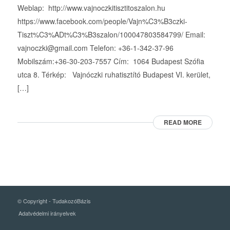
Weblap: http://www.vajnoczkitisztitoszalon.hu
https://www.facebook.com/people/Vajn%C3%B3czki-
Tiszt%C3%ADt%C3%B3szalon/100047803584799/ Email:
vajnoczki@gmail.com Telefon: +36-1-342-37-96
Mobilszám:+36-30-203-7557 Cím: 1064 Budapest Szófia
utca 8. Térkép: Vajnóczki ruhatisztító Budapest VI. kerület,
[…]
READ MORE
© Copyright -
TudakozóBázis
Adatvédelmi irányelvek