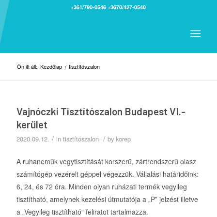
+361/790-0546
+3670/427-0540
Ön itt áll:
Kezdőlap
/
tisztítószalon
Vajnóczki Tisztítószalon Budapest VI.-
kerület
/
/
2020.09.12.
in
tisztítószalon
by
korep
A ruhaneműk vegytisztítását korszerű, zártrendszerű olasz
számítógép vezérelt géppel végezzük. Vállalási határidőink:
6, 24, és 72 óra. Minden olyan ruházati termék vegyileg
tisztítható, amelynek kezelési útmutatója a „P” jelzést illetve
a „Vegyileg tisztítható” feliratot tartalmazza.