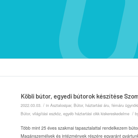
Köbli bútor, egyedi bútorok készítése Szo
/
2022.03.03.
in
Asztalosipar
,
Bútor, háztartási áru, fémáru ügynö
/
Bútor, világítási eszköz, egyéb háztartási cikk kiskereskedelme
b
Több mint 25 éves szakmai tapasztalattal rendelkezem búto
Magánszemélyek és intézmények részére egyaránt gyártunk. 