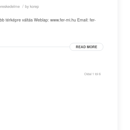
/
skereskedelme
by
korep
bb térképre váltás Weblap: www.fer-mi.hu Email: fer-
READ MORE
Oldal 1 tól 6