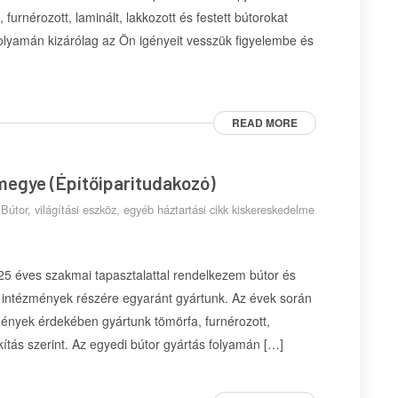
rnérozott, laminált, lakkozott és festett bútorokat
 folyamán kizárólag az Ön igényeit vesszük figyelembe és
READ MORE
 megye (Építőiparitudakozó)
,
Bútor, világítási eszköz, egyéb háztartási cikk kiskereskedelme
25 éves szakmai tapasztalattal rendelkezem bútor és
intézmények részére egyaránt gyártunk. Az évek során
gények érdekében gyártunk tömörfa, furnérozott,
akítás szerint. Az egyedi bútor gyártás folyamán […]