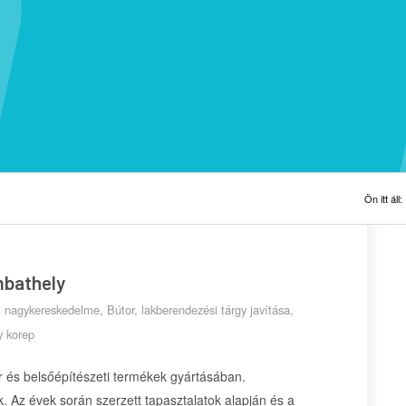
Ön itt áll:
mbathely
ki nagykereskedelme
,
Bútor, lakberendezési tárgy javítása
,
y
korep
r és belsőépítészeti termékek gyártásában.
Az évek során szerzett tapasztalatok alapján és a