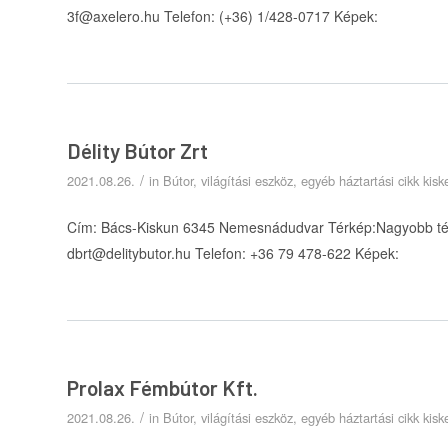
3f@axelero.hu Telefon: (+36) 1/428-0717 Képek:
Délity Bútor Zrt
/
2021.08.26.
in
Bútor, világítási eszköz, egyéb háztartási cikk ki
Cím: Bács-Kiskun 6345 Nemesnádudvar Térkép:Nagyobb térk
dbrt@delitybutor.hu Telefon: +36 79 478-622 Képek:
Prolax Fémbútor Kft.
/
2021.08.26.
in
Bútor, világítási eszköz, egyéb háztartási cikk ki