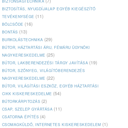
(7)
BIZTONSÁGTECHNIKA
BIZTOSÍTÁS, NYUGDÍJALAP EGYÉB KIEGÉSZÍTŐ
(11)
TEVÉKENYSÉGE
(16)
BÖLCSŐDE
(13)
BONTÁS
(29)
BURKOLÁSTECHNIKA
BÚTOR, HÁZTARTÁSI ÁRU, FÉMÁRU ÜGYNÖKI
(25)
NAGYKERESKEDELME
(19)
BÚTOR, LAKBERENDEZÉSI TÁRGY JAVÍTÁSA
BÚTOR, SZŐNYEG, VILÁGÍTÓBERENDEZÉS
(22)
NAGYKERESKEDELME
BÚTOR, VILÁGÍTÁSI ESZKÖZ, EGYÉB HÁZTARTÁSI
(54)
CIKK KISKERESKEDELME
(2)
BÚTORKÁRPITOZÁS
(11)
CSAP, SZELEP GYÁRTÁSA
(4)
CSATORNA ÉPÍTÉS
(1)
CSOMAGKÜLDŐ, INTERNETES KISKERESKEDELEM