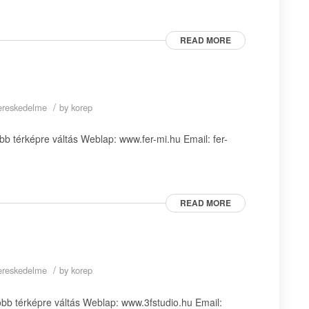
READ MORE
/
skereskedelme
by
korep
bb térképre váltás Weblap: www.fer-mi.hu Email: fer-
READ MORE
/
skereskedelme
by
korep
bb térképre váltás Weblap: www.3fstudio.hu Email: