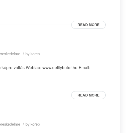
READ MORE
/
skereskedelme
by
korep
épre váltás Weblap: www.delitybutor.hu Email:
READ MORE
/
skereskedelme
by
korep