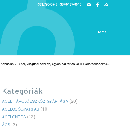
+361/790-0546
+3670/427-0540
Home
Kezdőlap
/
Bútor, világítási eszköz, egyéb háztartási cikk kiskereskedelme...
Kategóriák
(20)
ACÉL TÁROLÓESZKÖZ GYÁRTÁSA
(10)
ACÉLCSŐGYÁRTÁS
(13)
ACÉLÖNTÉS
(3)
ÁCS