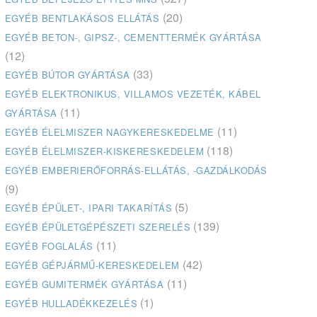
(20)
EGYÉB BENTLAKÁSOS ELLÁTÁS
EGYÉB BETON-, GIPSZ-, CEMENTTERMÉK GYÁRTÁSA
(12)
(33)
EGYÉB BÚTOR GYÁRTÁSA
EGYÉB ELEKTRONIKUS, VILLAMOS VEZETÉK, KÁBEL
(11)
GYÁRTÁSA
(11)
EGYÉB ÉLELMISZER NAGYKERESKEDELME
(118)
EGYÉB ÉLELMISZER-KISKERESKEDELEM
EGYÉB EMBERIERŐFORRÁS-ELLÁTÁS, -GAZDÁLKODÁS
(9)
(5)
EGYÉB ÉPÜLET-, IPARI TAKARÍTÁS
(139)
EGYÉB ÉPÜLETGÉPÉSZETI SZERELÉS
(11)
EGYÉB FOGLALÁS
(42)
EGYÉB GÉPJÁRMŰ-KERESKEDELEM
(11)
EGYÉB GUMITERMÉK GYÁRTÁSA
(1)
EGYÉB HULLADÉKKEZELÉS