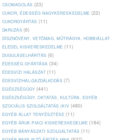
(23)
CSOMAGOLÁS
(22)
CUKOR, ÉDESSÉG NAGYKERESKEDELME
(11)
CUKORGYÁRTÁS
(6)
DARUZÁS
DÍSZNÖVÉNY, VETŐMAG, MŰTRÁGYA, HOBBIÁLLAT-
(11)
ELEDEL KISKERESKEDELME
(6)
DUGULÁSELHÁRÍTÁS
(34)
ÉDESSÉG GYÁRTÁSA
(11)
ÉDESVÍZI HALÁSZAT
(7)
ÉDESVÍZIHAL-GAZDÁLKODÁS
(441)
EGÉSZSÉGÜGY
EGÉSZSÉGÜGY, OKTATÁS, KULTÚRA, EGYÉB
(480)
SZOCIÁLIS SZOLGÁLTATÁS (KIV
(11)
EGYÉB ÁLLAT TENYÉSZTÉSE
(184)
EGYÉB ÁRUK PIACI KISKERESKEDELME
(11)
EGYÉB BÁNYÁSZATI SZOLGÁLTATÁS
(527)
EGYÉB BEFEJEZŐ ÉPÍTÉS MNS