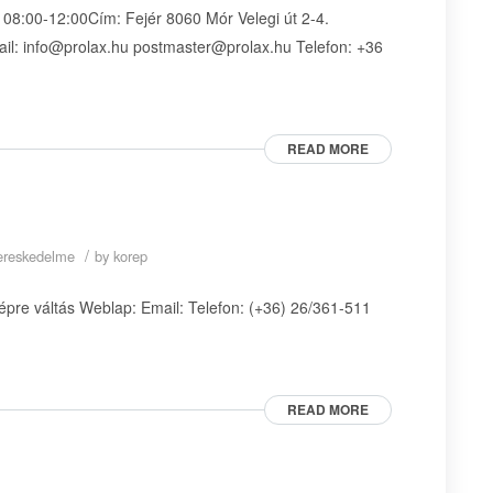
8:00-12:00Cím: Fejér 8060 Mór Velegi út 2-4.
il: info@prolax.hu postmaster@prolax.hu Telefon: +36
READ MORE
/
skereskedelme
by
korep
épre váltás Weblap: Email: Telefon: (+36) 26/361-511
READ MORE