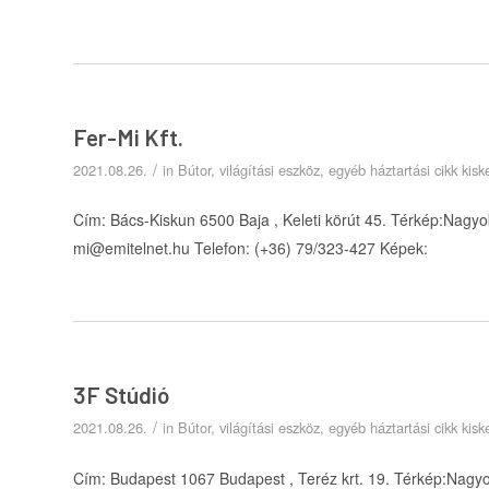
Fer-Mi Kft.
/
2021.08.26.
in
Bútor, világítási eszköz, egyéb háztartási cikk ki
Cím: Bács-Kiskun 6500 Baja , Keleti körút 45. Térkép:Nagyo
mi@emitelnet.hu Telefon: (+36) 79/323-427 Képek:
3F Stúdió
/
2021.08.26.
in
Bútor, világítási eszköz, egyéb háztartási cikk ki
Cím: Budapest 1067 Budapest , Teréz krt. 19. Térkép:Nagyo