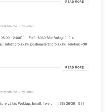
READ MORE
/
skereskedelme
by
korep
8:00-12:00Cím: Fejér 8060 Mór Velegi út 2-4.
il: info@prolax.hu postmaster@prolax.hu Telefon: +36
READ MORE
/
skereskedelme
by
korep
épre váltás Weblap: Email: Telefon: (+36) 26/361-511