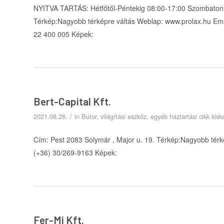
NYITVA TARTÁS: Hétfőtől-Péntekig 08:00-17:00 Szombaton 0
Térkép:Nagyobb térképre váltás Weblap: www.prolax.hu Ema
22 400 005 Képek:
Bert-Capital Kft.
/
2021.08.26.
in
Bútor, világítási eszköz, egyéb háztartási cikk ki
Cím: Pest 2083 Solymár , Major u. 19. Térkép:Nagyobb térk
(+36) 30/269-9163 Képek:
Fer-Mi Kft.