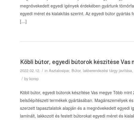
megnövekedett egyedi igények érdekében gyártunk tömörfa, fu
egyedi méret és kialakítás szerint. Az egyedi bútor gyártás
[…]
Köbli bútor, egyedi bútorok készítése Vas
/
2022.02.12.
in
Asztalosipar
,
Bútor, lakberendezési tárgy javítása
/
by
korep
Köbli bútor, egyedi bútorok készítése Vas megye Több mint 
belsőépítészeti termékek gyártásában. Magánszemélyek és 
szerzett tapasztalatok alapján és a megnövekedett egyedi i
laminált, lakkozott és festett bútorokat egyedi méret és kial