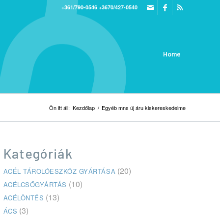
+361/790-0546
+3670/427-0540
Home
Ön itt áll:
Kezdőlap
/
Egyéb mns új áru kiskereskedelme
Kategóriák
(20)
ACÉL TÁROLÓESZKÖZ GYÁRTÁSA
(10)
ACÉLCSŐGYÁRTÁS
(13)
ACÉLÖNTÉS
(3)
ÁCS