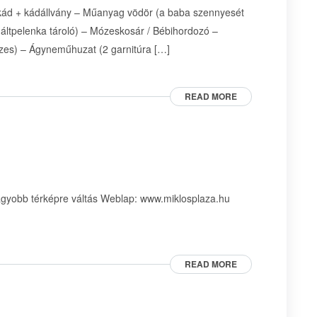
kád + kádállvány – Műanyag vödör (a baba szennyesét
áltpelenka tároló) – Mózeskosár / Bébihordozó –
szes) – Ágyneműhuzat (2 garnitúra […]
READ MORE
Nagyobb térképre váltás Weblap: www.miklosplaza.hu
:
READ MORE