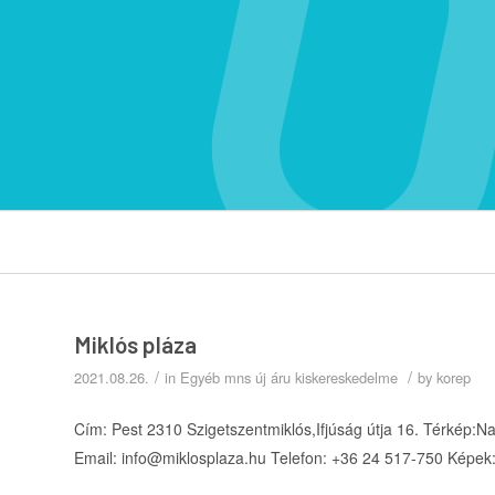
Miklós pláza
/
/
2021.08.26.
in
Egyéb mns új áru kiskereskedelme
by
korep
Cím: Pest 2310 Szigetszentmiklós,Ifjúság útja 16. Térkép:
Email: info@miklosplaza.hu Telefon: +36 24 517-750 Képek