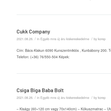
Cukk Company
/
/
2021.08.26.
in
Egyéb mns új áru kiskereskedelme
by
korep
Cím: Bács-Kiskun 6090 Kunszentmiklós , Kunbábony 200. T
Telefon: (+36) 76/550-504 Képek:
Csiga Biga Baba Bolt
/
/
2021.08.26.
in
Egyéb mns új áru kiskereskedelme
by
korep
– Kiságy (60×120 cm vagy 70x140cm) – Kókuszmatrac – Uta