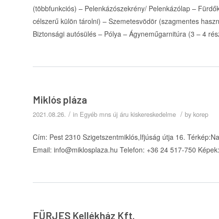
(többfunkciós) – Pelenkázószekrény/ Pelenkázólap – Fürdő
célszerű külön tárolni) – Szemetesvödör (szagmentes haszn
Biztonsági autósülés – Pólya – Ágyneműgarnitúra (3 – 4 ré
Miklós pláza
/
/
2021.08.26.
in
Egyéb mns új áru kiskereskedelme
by
korep
Cím: Pest 2310 Szigetszentmiklós,Ifjúság útja 16. Térkép:
Email: info@miklosplaza.hu Telefon: +36 24 517-750 Képek
FÜRJES Kellékház Kft.