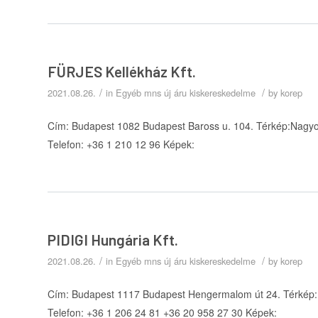
FÜRJES Kellékház Kft.
/
/
2021.08.26.
in
Egyéb mns új áru kiskereskedelme
by
korep
Cím: Budapest 1082 Budapest Baross u. 104. Térkép:Nagyob
Telefon: +36 1 210 12 96 Képek:
PIDIGI Hungária Kft.
/
/
2021.08.26.
in
Egyéb mns új áru kiskereskedelme
by
korep
Cím: Budapest 1117 Budapest Hengermalom út 24. Térkép:N
Telefon: +36 1 206 24 81 +36 20 958 27 30 Képek: