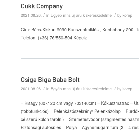
Cukk Company
/
/
2021.08.26.
in
Egyéb mns új áru kiskereskedelme
by
korep
Cím: Bács-Kiskun 6090 Kunszentmiklós , Kunbábony 200. T
Telefon: (+36) 76/550-504 Képek:
Csiga Biga Baba Bolt
/
/
2021.08.26.
in
Egyéb mns új áru kiskereskedelme
by
korep
– Kiságy (60×120 cm vagy 70x140cm) – Kókuszmatrac – Uta
(többfunkciós) – Pelenkázószekrény/ Pelenkázólap – Fürdő
célszerű külön tárolni) – Szemetesvödör (szagmentes haszn
Biztonsági autósülés – Pólya – Ágyneműgarnitúra (3 – 4 ré