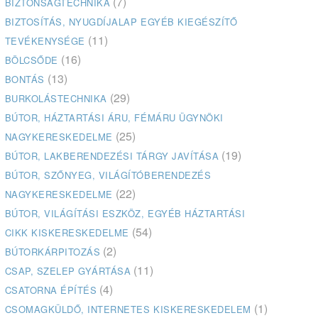
(7)
BIZTONSÁGTECHNIKA
BIZTOSÍTÁS, NYUGDÍJALAP EGYÉB KIEGÉSZÍTŐ
(11)
TEVÉKENYSÉGE
(16)
BÖLCSŐDE
(13)
BONTÁS
(29)
BURKOLÁSTECHNIKA
BÚTOR, HÁZTARTÁSI ÁRU, FÉMÁRU ÜGYNÖKI
(25)
NAGYKERESKEDELME
(19)
BÚTOR, LAKBERENDEZÉSI TÁRGY JAVÍTÁSA
BÚTOR, SZŐNYEG, VILÁGÍTÓBERENDEZÉS
(22)
NAGYKERESKEDELME
BÚTOR, VILÁGÍTÁSI ESZKÖZ, EGYÉB HÁZTARTÁSI
(54)
CIKK KISKERESKEDELME
(2)
BÚTORKÁRPITOZÁS
(11)
CSAP, SZELEP GYÁRTÁSA
(4)
CSATORNA ÉPÍTÉS
(1)
CSOMAGKÜLDŐ, INTERNETES KISKERESKEDELEM