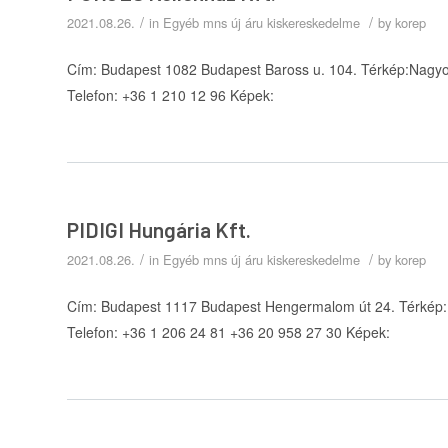
/
/
2021.08.26.
in
Egyéb mns új áru kiskereskedelme
by
korep
Cím: Budapest 1082 Budapest Baross u. 104. Térkép:Nagyob
Telefon: +36 1 210 12 96 Képek:
PIDIGI Hungária Kft.
/
/
2021.08.26.
in
Egyéb mns új áru kiskereskedelme
by
korep
Cím: Budapest 1117 Budapest Hengermalom út 24. Térkép:N
Telefon: +36 1 206 24 81 +36 20 958 27 30 Képek: