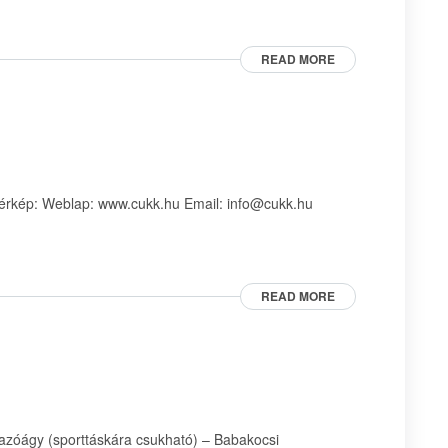
READ MORE
érkép: Weblap: www.cukk.hu Email: info@cukk.hu
READ MORE
zóágy (sporttáskára csukható) – Babakocsi