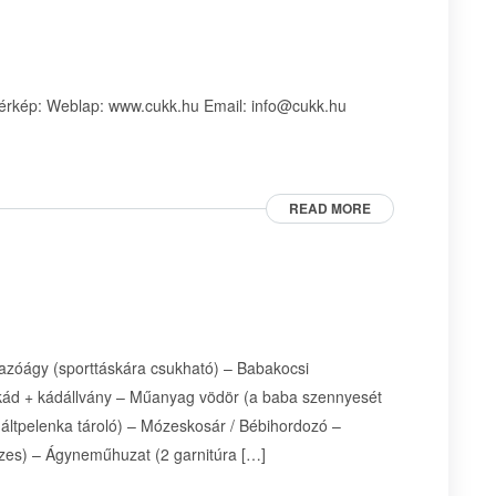
érkép: Weblap: www.cukk.hu Email: info@cukk.hu
READ MORE
zóágy (sporttáskára csukható) – Babakocsi
kád + kádállvány – Műanyag vödör (a baba szennyesét
áltpelenka tároló) – Mózeskosár / Bébihordozó –
szes) – Ágyneműhuzat (2 garnitúra […]