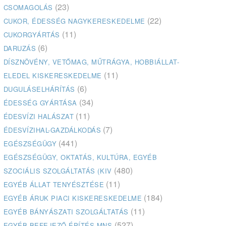
(23)
CSOMAGOLÁS
(22)
CUKOR, ÉDESSÉG NAGYKERESKEDELME
(11)
CUKORGYÁRTÁS
(6)
DARUZÁS
DÍSZNÖVÉNY, VETŐMAG, MŰTRÁGYA, HOBBIÁLLAT-
(11)
ELEDEL KISKERESKEDELME
(6)
DUGULÁSELHÁRÍTÁS
(34)
ÉDESSÉG GYÁRTÁSA
(11)
ÉDESVÍZI HALÁSZAT
(7)
ÉDESVÍZIHAL-GAZDÁLKODÁS
(441)
EGÉSZSÉGÜGY
EGÉSZSÉGÜGY, OKTATÁS, KULTÚRA, EGYÉB
(480)
SZOCIÁLIS SZOLGÁLTATÁS (KIV
(11)
EGYÉB ÁLLAT TENYÉSZTÉSE
(184)
EGYÉB ÁRUK PIACI KISKERESKEDELME
(11)
EGYÉB BÁNYÁSZATI SZOLGÁLTATÁS
(527)
EGYÉB BEFEJEZŐ ÉPÍTÉS MNS