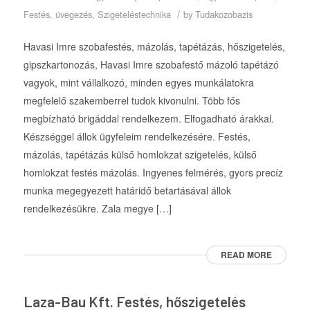
/
Festés, üvegezés
,
Szigeteléstechnika
by
Tudakozobazis
Havasi Imre szobafestés, mázolás, tapétázás, hőszigetelés,
gipszkartonozás, Havasi Imre szobafestő mázoló tapétázó
vagyok, mint vállalkozó, minden egyes munkálatokra
megfelelő szakemberrel tudok kivonulni. Több fős
megbízható brigáddal rendelkezem. Elfogadható árakkal.
Készséggel állok ügyfeleim rendelkezésére. Festés,
mázolás, tapétázás külső homlokzat szigetelés, külső
homlokzat festés mázolás. Ingyenes felmérés, gyors precíz
munka megegyezett határidő betartásával állok
rendelkezésükre. Zala megye […]
READ MORE
Laza-Bau Kft. Festés, hőszigetelés