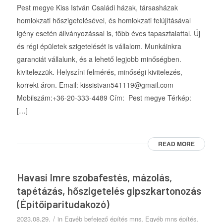
Pest megye Kiss István Családi házak, társasházak
homlokzati hőszigetelésével, és homlokzati felújításával
igény esetén állványozással is, több éves tapasztalattal. Új
és régi épületek szigetelését is vállalom. Munkáinkra
garanciát vállalunk, és a lehető legjobb minőségben.
kivitelezzük. Helyszíni felmérés, minőségi kivitelezés,
korrekt áron. Email: kissistvan541119@gmail.com
Mobilszám:+36-20-333-4489 Cím: Pest megye Térkép:
[…]
READ MORE
Havasi Imre szobafestés, mázolás,
tapétázás, hőszigetelés gipszkartonozás
(Építőiparitudakozó)
/
2023.08.29.
in
Egyéb befejező építés mns
,
Egyéb mns építés
,