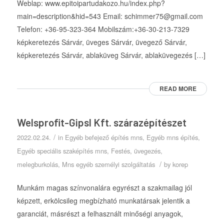
Weblap: www.epitoipartudakozo.hu/index.php?
main=description&hid=543 Email: schimmer75@gmail.com
Telefon: +36-95-323-364 Mobilszám:+36-30-213-7329
képkeretezés Sárvár, üveges Sárvár, üvegező Sárvár,
képkeretezés Sárvár, ablaküveg Sárvár, ablaküvegezés […]
READ MORE
Welsprofit-Gipsl Kft. szárazépítészet
/
2022.02.24.
in
Egyéb befejező építés mns
,
Egyéb mns építés
,
Egyéb speciális szaképítés mns
,
Festés, üvegezés
,
/
melegburkolás
,
Mns egyéb személyi szolgáltatás
by
korep
Munkám magas színvonalára egyrészt a szakmailag jól
képzett, erkölcsileg megbízható munkatársak jelentik a
garanciát, másrészt a felhasznált minőségi anyagok,