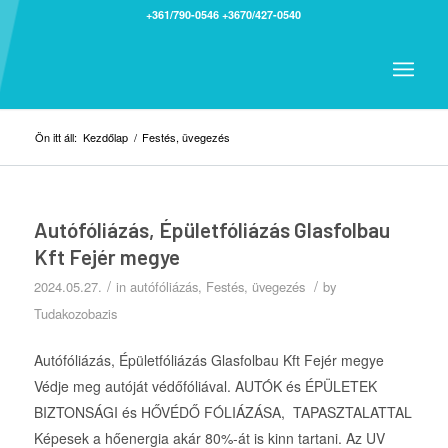
+361/790-0546
+3670/427-0540
Ön itt áll:
Kezdőlap
/
Festés, üvegezés
Autófóliázás, Épületfóliázás Glasfolbau
Kft Fejér megye
/
/
2024.05.27.
in
autófóliázás
,
Festés, üvegezés
by
Tudakozobazis
Autófóliázás, Épületfóliá​zás Glasfolbau Kft Fejér megye
Védje meg autóját védőfóliával. AUTÓK és ÉPÜLETEK
BIZTONSÁGI és HŐVÉDŐ FÓLIÁZÁSA, TAPASZTALATTAL
Képesek a hőenergia akár 80%-át is kinn tartani. Az UV