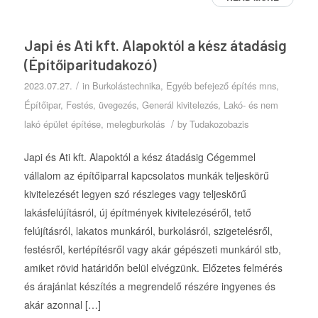
Japi és Ati kft. Alapoktól a kész átadásig
(Építőiparitudakozó)
/
2023.07.27.
in
Burkolástechnika
,
Egyéb befejező építés mns
,
Építőipar
,
Festés, üvegezés
,
Generál kivitelezés
,
Lakó- és nem
/
lakó épület építése
,
melegburkolás
by
Tudakozobazis
Japi és Ati kft. Alapoktól a kész átadásig Cégemmel
vállalom az építőiparral kapcsolatos munkák teljeskörű
kivitelezését legyen szó részleges vagy teljeskörű
lakásfelújításról, új építmények kivitelezéséről, tető
felújításról, lakatos munkáról, burkolásról, szigetelésről,
festésről, kertépítésről vagy akár gépészeti munkáról stb,
amiket rövid határidőn belül elvégzünk. Előzetes felmérés
és árajánlat készítés a megrendelő részére ingyenes és
akár azonnal […]