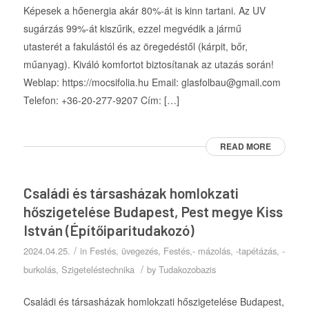
Képesek a hőenergia akár 80%-át is kinn tartani. Az UV
sugárzás 99%-át kiszűrik, ezzel megvédik a jármű
utasterét a fakulástól és az öregedéstől (kárpit, bőr,
műanyag). Kiváló komfortot biztosítanak az utazás során!
Weblap: https://mocsifolia.hu Email: glasfolbau@gmail.com
Telefon: +36-20-277-9207 Cím: […]
READ MORE
Családi és társasházak homlokzati
hőszigetelése Budapest, Pest megye Kiss
István (Építőiparitudakozó)
/
2024.04.25.
in
Festés, üvegezés
,
Festés,- mázolás, -tapétázás, -
/
burkolás
,
Szigeteléstechnika
by
Tudakozobazis
Családi és társasházak homlokzati hőszigetelése Budapest,