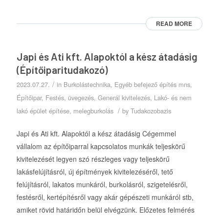
READ MORE
Japi és Ati kft. Alapoktól a kész átadásig
(Építőiparitudakozó)
/
2023.07.27.
in
Burkolástechnika
,
Egyéb befejező építés mns
,
Építőipar
,
Festés, üvegezés
,
Generál kivitelezés
,
Lakó- és nem
/
lakó épület építése
,
melegburkolás
by
Tudakozobazis
Japi és Ati kft. Alapoktól a kész átadásig Cégemmel
vállalom az építőiparral kapcsolatos munkák teljeskörű
kivitelezését legyen szó részleges vagy teljeskörű
lakásfelújításról, új építmények kivitelezéséről, tető
felújításról, lakatos munkáról, burkolásról, szigetelésről,
festésről, kertépítésről vagy akár gépészeti munkáról stb,
amiket rövid határidőn belül elvégzünk. Előzetes felmérés