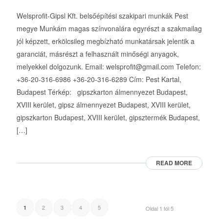
Welsprofit-Gipsl Kft. belsőépítési szakipari munkák Pest
megye Munkám magas színvonalára egyrészt a szakmailag
jól képzett, erkölcsileg megbízható munkatársak jelentik a
garanciát, másrészt a felhasznált minőségi anyagok,
melyekkel dolgozunk. Email: welsprofit@gmail.com Telefon:
+36-20-316-6986 +36-20-316-6289 Cím: Pest Kartal,
Budapest Térkép: gipszkarton álmennyezet Budapest,
XVIII kerület, gipsz álmennyezet Budapest, XVIII kerület,
gipszkarton Budapest, XVIII kerület, gipsztermék Budapest,
[…]
READ MORE
2
3
4
5
1
Oldal 1 tól 5