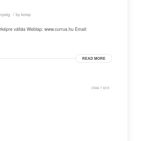
/
enység
by
korep
rképre váltás Weblap: www.currus.hu Email:
READ MORE
Oldal 1 tól 6