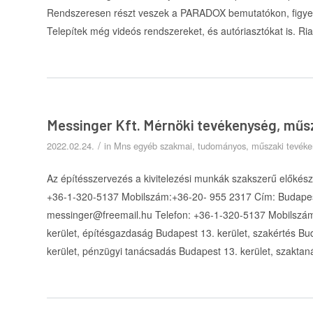
Rendszeresen részt veszek a PARADOX bemutatókon, figye
Telepítek még videós rendszereket, és autóriasztókat is. R
Messinger Kft. Mérnöki tevékenység, mű
/
2022.02.24.
in
Mns egyéb szakmai, tudományos, műszaki tevék
Az építésszervezés a kivitelezési munkák szakszerű előkészí
+36-1-320-5137 Mobilszám:+36-20- 955 2317 Cím: Budapest
messinger@freemail.hu Telefon: +36-1-320-5137 Mobilszám
kerület, építésgazdaság Budapest 13. kerület, szakértés Bu
kerület, pénzügyi tanácsadás Budapest 13. kerület, szakta