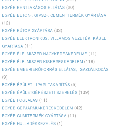
(20)
EGYÉB BENTLAKÁSOS ELLÁTÁS
EGYÉB BETON-, GIPSZ-, CEMENTTERMÉK GYÁRTÁSA
(12)
(33)
EGYÉB BÚTOR GYÁRTÁSA
EGYÉB ELEKTRONIKUS, VILLAMOS VEZETÉK, KÁBEL
(11)
GYÁRTÁSA
(11)
EGYÉB ÉLELMISZER NAGYKERESKEDELME
(118)
EGYÉB ÉLELMISZER-KISKERESKEDELEM
EGYÉB EMBERIERŐFORRÁS-ELLÁTÁS, -GAZDÁLKODÁS
(9)
(5)
EGYÉB ÉPÜLET-, IPARI TAKARÍTÁS
(139)
EGYÉB ÉPÜLETGÉPÉSZETI SZERELÉS
(11)
EGYÉB FOGLALÁS
(42)
EGYÉB GÉPJÁRMŰ-KERESKEDELEM
(11)
EGYÉB GUMITERMÉK GYÁRTÁSA
(1)
EGYÉB HULLADÉKKEZELÉS