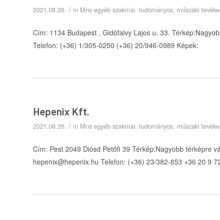
/
2021.08.26.
in
Mns egyéb szakmai, tudományos, műszaki tevék
Cím: 1134 Budapest , Gidófalvy Lajos u. 33. Térkép:Nagyo
Telefon: (+36) 1/305-0250 (+36) 20/946-0989 Képek:
Hepenix Kft.
/
2021.08.26.
in
Mns egyéb szakmai, tudományos, műszaki tevék
Cím: Pest 2049 Diósd Petőfi 39 Térkép:Nagyobb térképre v
hepenix@hepenix.hu Telefon: (+36) 23/382-853 +36 20 9 7