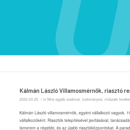
Kálmán László Villamosmérnök, riasztó r
/
2022.03.25.
in
Mns egyéb szakmai, tudományos, műszaki tevék
Kálmán László villamosmérnök, egyéni vállalkozó vagyok. 1
vállalkozóként. Riasztók telepítésével javításával, tanácsa
Ismerem a régebbi, és az újabb riasztóközpontokat. A para