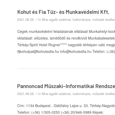
Kohut és Fia Tűz- és Munkavédelmi Kft.
/
2021.08.26.
in
Mns egyéb szakmai, tudományos, műszaki tevék
Cégek munkavédelmi feladatainak ellátását Munkahelyi ko
oktatását: előzetes, ismétlődő és rendkívüli Munkabalesete
Térkép:Spirit Hotel Rogner***** nagyobb térképen való megj
ifjkohutpal@kohutesfia.hu info@kohutesfia.hu Telefon: (+3
Pannoncad Műszaki-Informatikai Rendsze
/
2021.08.26.
in
Mns egyéb szakmai, tudományos, műszaki tevék
Cím: 1134 Budapest , Gidófalvy Lajos u. 33. Térkép:Nagyo
Telefon: (+36) 1/305-0250 (+36) 20/946-0989 Képek: