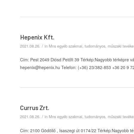
Hepenix Kft.
/
2021.08.26.
in
Mns egyéb szakmai, tudományos, műszaki tevék
Cím: Pest 2049 Diósd Petőfi 39 Térkép:Nagyobb térképre v
hepenix@hepenix.hu Telefon: (+36) 23/382-853 +36 20 9 7
Currus Zrt.
/
2021.08.26.
in
Mns egyéb szakmai, tudományos, műszaki tevék
Cím: 2100 Gödöllő , Isaszegi út 0174/22 Térkép:Nagyobb té