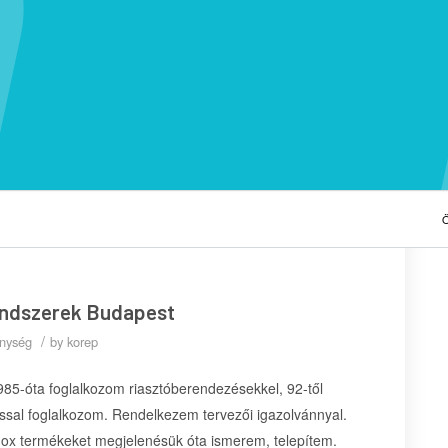
Ö
endszerek Budapest
/
enység
by
korep
985-óta foglalkozom riasztóberendezésekkel, 92-től
dással foglalkozom. Rendelkezem tervezői igazolvánnyal.
dox termékeket megjelenésük óta ismerem, telepítem.