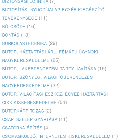
(7)
BIZTONSÁGTECHNIKA
BIZTOSÍTÁS, NYUGDÍJALAP EGYÉB KIEGÉSZÍTŐ
(11)
TEVÉKENYSÉGE
(16)
BÖLCSŐDE
(13)
BONTÁS
(29)
BURKOLÁSTECHNIKA
BÚTOR, HÁZTARTÁSI ÁRU, FÉMÁRU ÜGYNÖKI
(25)
NAGYKERESKEDELME
(19)
BÚTOR, LAKBERENDEZÉSI TÁRGY JAVÍTÁSA
BÚTOR, SZŐNYEG, VILÁGÍTÓBERENDEZÉS
(22)
NAGYKERESKEDELME
BÚTOR, VILÁGÍTÁSI ESZKÖZ, EGYÉB HÁZTARTÁSI
(54)
CIKK KISKERESKEDELME
(2)
BÚTORKÁRPITOZÁS
(11)
CSAP, SZELEP GYÁRTÁSA
(4)
CSATORNA ÉPÍTÉS
(1)
CSOMAGKÜLDŐ, INTERNETES KISKERESKEDELEM