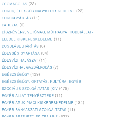
(23)
CSOMAGOLÁS
(22)
CUKOR, ÉDESSÉG NAGYKERESKEDELME
(11)
CUKORGYÁRTÁS
(6)
DARUZÁS
DÍSZNÖVÉNY, VETŐMAG, MŰTRÁGYA, HOBBIÁLLAT-
(11)
ELEDEL KISKERESKEDELME
(6)
DUGULÁSELHÁRÍTÁS
(34)
ÉDESSÉG GYÁRTÁSA
(11)
ÉDESVÍZI HALÁSZAT
(7)
ÉDESVÍZIHAL-GAZDÁLKODÁS
(439)
EGÉSZSÉGÜGY
EGÉSZSÉGÜGY, OKTATÁS, KULTÚRA, EGYÉB
(478)
SZOCIÁLIS SZOLGÁLTATÁS (KIV
(11)
EGYÉB ÁLLAT TENYÉSZTÉSE
(184)
EGYÉB ÁRUK PIACI KISKERESKEDELME
(11)
EGYÉB BÁNYÁSZATI SZOLGÁLTATÁS
(527)
EGYÉB BEFEJEZŐ ÉPÍTÉS MNS