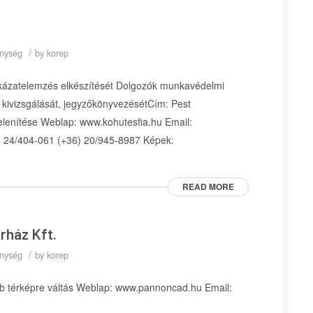
/
enység
by
korep
ckázatelemzés elkészítését Dolgozók munkavédelmi
k kivizsgálását, jegyzőkönyvezésétCím: Pest
elenítése Weblap: www.kohutesfia.hu Email:
6) 24/404-061 (+36) 20/945-8987 Képek:
READ MORE
rház Kft.
/
enység
by
korep
bb térképre váltás Weblap: www.pannoncad.hu Email: