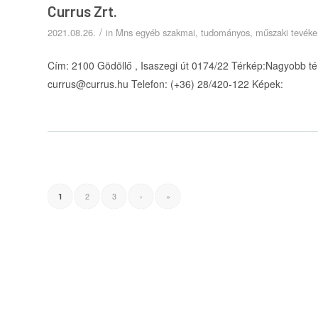
Currus Zrt.
/
2021.08.26.
in
Mns egyéb szakmai, tudományos, műszaki tevék
Cím: 2100 Gödöllő , Isaszegi út 0174/22 Térkép:Nagyobb té
currus@currus.hu Telefon: (+36) 28/420-122 Képek:
2
3
›
»
1