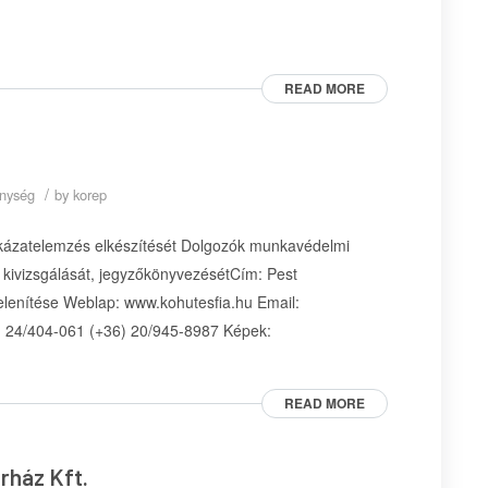
READ MORE
/
enység
by
korep
ckázatelemzés elkészítését Dolgozók munkavédelmi
k kivizsgálását, jegyzőkönyvezésétCím: Pest
elenítése Weblap: www.kohutesfia.hu Email:
6) 24/404-061 (+36) 20/945-8987 Képek:
READ MORE
rház Kft.