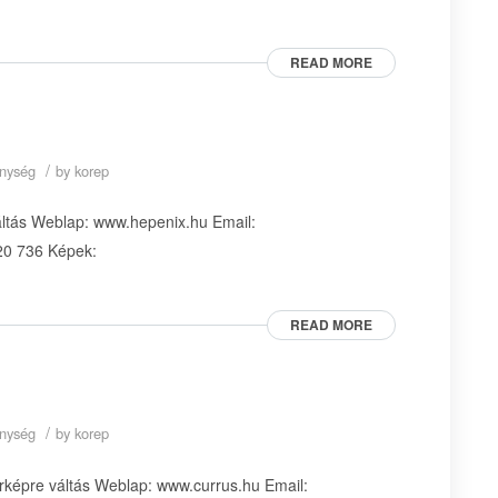
READ MORE
/
enység
by
korep
áltás Weblap: www.hepenix.hu Email:
20 736 Képek:
READ MORE
/
enység
by
korep
rképre váltás Weblap: www.currus.hu Email: