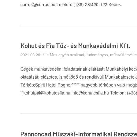
currus@currus.hu Telefon: (+36) 28/420-122 Képek:
Kohut és Fia Tűz- és Munkavédelmi Kft.
/
2021.08.26.
in
Mns egyéb szakmai, tudományos, műszaki tevék
Cégek munkavédelmi feladatainak ellátását Munkahelyi ko
oktatását: előzetes, ismétlődő és rendkívüli Munkabalesete
Térkép:Spirit Hotel Rogner***** nagyobb térképen való megj
ifjkohutpal@kohutesfia.hu info@kohutesfia.hu Telefon: (+3
Pannoncad Műszaki-Informatikai Rendsze