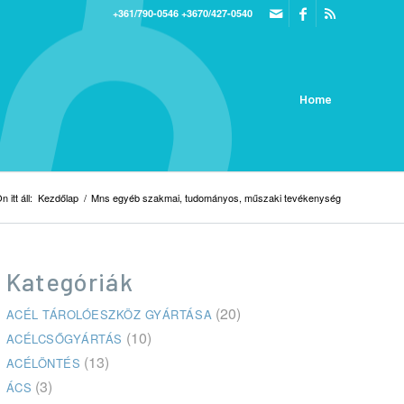
+361/790-0546
+3670/427-0540
Home
n itt áll:
Kezdőlap
/
Mns egyéb szakmai, tudományos, műszaki tevékenység
Kategóriák
(20)
ACÉL TÁROLÓESZKÖZ GYÁRTÁSA
(10)
ACÉLCSŐGYÁRTÁS
(13)
ACÉLÖNTÉS
(3)
ÁCS