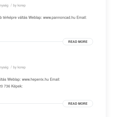
/
enység
by
korep
bb térképre váltás Weblap: www.pannoncad.hu Email:
READ MORE
/
enység
by
korep
áltás Weblap: www.hepenix.hu Email:
20 736 Képek:
READ MORE