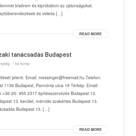
lemmel kísérem és kipróbálom az újdonságokat.
iasztóberendezések és videós […]
READ MORE
szaki tanácsadás Budapest
/
enység
by
korep
tését jelenti. Email: messinger@freemail.hu Telefon:
 1136 Budapest, Pannónia utca 19 Térkép: Email:
:+36-20- 955 2317 építésszervezés Budapest 13.
dapest 13. kerület, mérnöki szakértés Budapest 13.
nácsadás Budapest 13. […]
READ MORE