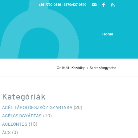
+361/790-0546
+3670/427-0540
Home
Ön itt áll:
Kezdőlap
/
Szerszámgyártás
Kategóriák
(20)
ACÉL TÁROLÓESZKÖZ GYÁRTÁSA
(10)
ACÉLCSŐGYÁRTÁS
(13)
ACÉLÖNTÉS
(3)
ÁCS