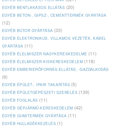
(20)
EGYÉB BENTLAKÁSOS ELLÁTÁS
EGYÉB BETON-, GIPSZ-, CEMENTTERMÉK GYÁRTÁSA
(12)
(33)
EGYÉB BÚTOR GYÁRTÁSA
EGYÉB ELEKTRONIKUS, VILLAMOS VEZETÉK, KÁBEL
(11)
GYÁRTÁSA
(11)
EGYÉB ÉLELMISZER NAGYKERESKEDELME
(118)
EGYÉB ÉLELMISZER-KISKERESKEDELEM
EGYÉB EMBERIERŐFORRÁS-ELLÁTÁS, -GAZDÁLKODÁS
(9)
(5)
EGYÉB ÉPÜLET-, IPARI TAKARÍTÁS
(139)
EGYÉB ÉPÜLETGÉPÉSZETI SZERELÉS
(11)
EGYÉB FOGLALÁS
(42)
EGYÉB GÉPJÁRMŰ-KERESKEDELEM
(11)
EGYÉB GUMITERMÉK GYÁRTÁSA
(1)
EGYÉB HULLADÉKKEZELÉS