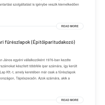
tartási szolgáltatást is igénybe veszik kiemelkedően
READ MORE
ri fűrészlapok (Építőiparitudakozó)
án János egyéni vállalkozóként 1976-ban kezdte
zámokat készített többféle ipar számára, így került
Lap Kft.-t, amely keretében már csak a fűrészlapok
rországon, Tápiószecsőn. Azok számára, akik a
READ MORE