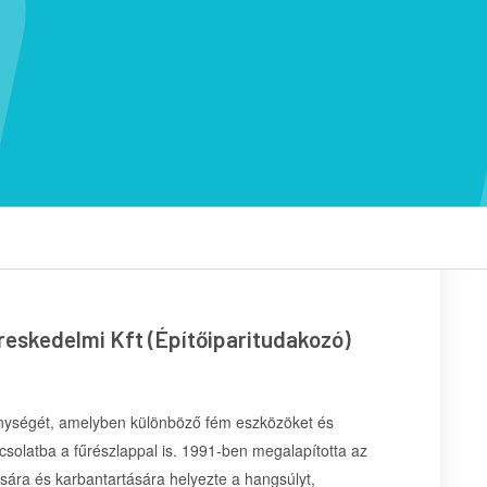
reskedelmi Kft (Építőiparitudakozó)
enységét, amelyben különböző fém eszközöket és
pcsolatba a fűrészlappal is. 1991-ben megalapította az
sára és karbantartására helyezte a hangsúlyt,