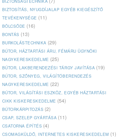
(7)
BIZTONSÁGTECHNIKA
BIZTOSÍTÁS, NYUGDÍJALAP EGYÉB KIEGÉSZÍTŐ
(11)
TEVÉKENYSÉGE
(16)
BÖLCSŐDE
(13)
BONTÁS
(29)
BURKOLÁSTECHNIKA
BÚTOR, HÁZTARTÁSI ÁRU, FÉMÁRU ÜGYNÖKI
(25)
NAGYKERESKEDELME
(19)
BÚTOR, LAKBERENDEZÉSI TÁRGY JAVÍTÁSA
BÚTOR, SZŐNYEG, VILÁGÍTÓBERENDEZÉS
(22)
NAGYKERESKEDELME
BÚTOR, VILÁGÍTÁSI ESZKÖZ, EGYÉB HÁZTARTÁSI
(54)
CIKK KISKERESKEDELME
(2)
BÚTORKÁRPITOZÁS
(11)
CSAP, SZELEP GYÁRTÁSA
(4)
CSATORNA ÉPÍTÉS
(1)
CSOMAGKÜLDŐ, INTERNETES KISKERESKEDELEM