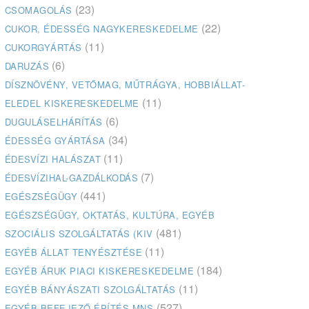
(23)
CSOMAGOLÁS
(22)
CUKOR, ÉDESSÉG NAGYKERESKEDELME
(11)
CUKORGYÁRTÁS
(6)
DARUZÁS
DÍSZNÖVÉNY, VETŐMAG, MŰTRÁGYA, HOBBIÁLLAT-
(11)
ELEDEL KISKERESKEDELME
(6)
DUGULÁSELHÁRÍTÁS
(34)
ÉDESSÉG GYÁRTÁSA
(11)
ÉDESVÍZI HALÁSZAT
(7)
ÉDESVÍZIHAL-GAZDÁLKODÁS
(441)
EGÉSZSÉGÜGY
EGÉSZSÉGÜGY, OKTATÁS, KULTÚRA, EGYÉB
(481)
SZOCIÁLIS SZOLGÁLTATÁS (KIV
(11)
EGYÉB ÁLLAT TENYÉSZTÉSE
(184)
EGYÉB ÁRUK PIACI KISKERESKEDELME
(11)
EGYÉB BÁNYÁSZATI SZOLGÁLTATÁS
(527)
EGYÉB BEFEJEZŐ ÉPÍTÉS MNS