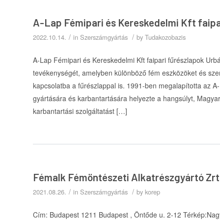
A-Lap Fémipari és Kereskedelmi Kft faipa
/
/
2022.10.14.
in
Szerszámgyártás
by
Tudakozobazis
A-Lap Fémipari és Kereskedelmi Kft faipari fűrészlapok Urb
tevékenységét, amelyben különböző fém eszközöket és szers
kapcsolatba a fűrészlappal is. 1991-ben megalapította az A-
gyártására és karbantartására helyezte a hangsúlyt, Magya
karbantartási szolgáltatást […]
Fémalk Fémöntészeti Alkatrészgyártó Zrt
/
/
2021.08.26.
in
Szerszámgyártás
by
korep
Cím: Budapest 1211 Budapest , Öntőde u. 2-12 Térkép:Nagy