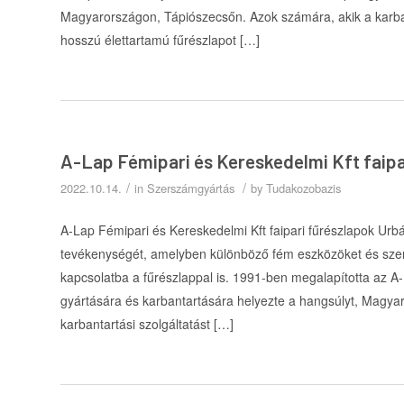
Magyarországon, Tápiószecsőn. Azok számára, akik a karban
hosszú élettartamú fűrészlapot […]
A-Lap Fémipari és Kereskedelmi Kft faipa
/
/
2022.10.14.
in
Szerszámgyártás
by
Tudakozobazis
A-Lap Fémipari és Kereskedelmi Kft faipari fűrészlapok Urb
tevékenységét, amelyben különböző fém eszközöket és szers
kapcsolatba a fűrészlappal is. 1991-ben megalapította az A-
gyártására és karbantartására helyezte a hangsúlyt, Magya
karbantartási szolgáltatást […]