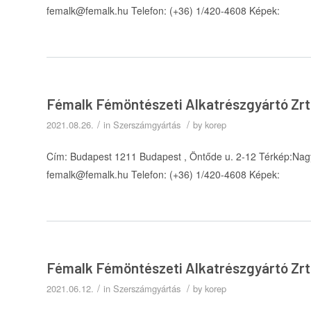
femalk@femalk.hu Telefon: (+36) 1/420-4608 Képek:
Fémalk Fémöntészeti Alkatrészgyártó Zrt
/
/
2021.08.26.
in
Szerszámgyártás
by
korep
Cím: Budapest 1211 Budapest , Öntőde u. 2-12 Térkép:Nagy
femalk@femalk.hu Telefon: (+36) 1/420-4608 Képek:
Fémalk Fémöntészeti Alkatrészgyártó Zrt
/
/
2021.06.12.
in
Szerszámgyártás
by
korep