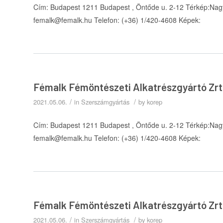
Cím: Budapest 1211 Budapest , Öntőde u. 2-12 Térkép:Nagy
femalk@femalk.hu Telefon: (+36) 1/420-4608 Képek:
Fémalk Fémöntészeti Alkatrészgyártó Zrt
/
/
2021.05.06.
in
Szerszámgyártás
by
korep
Cím: Budapest 1211 Budapest , Öntőde u. 2-12 Térkép:Nagy
femalk@femalk.hu Telefon: (+36) 1/420-4608 Képek:
Fémalk Fémöntészeti Alkatrészgyártó Zrt
/
/
2021.05.06.
in
Szerszámgyártás
by
korep