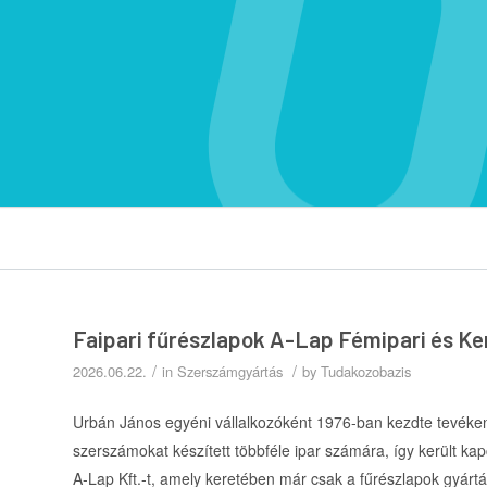
Faipari fűrészlapok A-Lap Fémipari és Ke
/
/
2026.06.22.
in
Szerszámgyártás
by
Tudakozobazis
Urbán János egyéni vállalkozóként 1976-ban kezdte tevék
szerszámokat készített többféle ipar számára, így került ka
A-Lap Kft.-t, amely keretében már csak a fűrészlapok gyártá