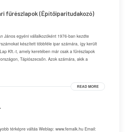
ri fűrészlapok (Építőiparitudakozó)
án János egyéni vállalkozóként 1976-ban kezdte
zámokat készített többféle ipar számára, így került
Lap Kft.-t, amely keretében már csak a fűrészlapok
rországon, Tápiószecsőn. Azok számára, akik a
READ MORE
.
obb térképre váltás Weblap: www.femalk.hu Email: