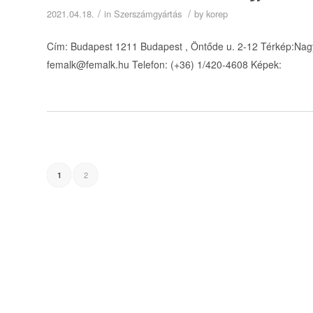
/
/
2021.04.18.
in
Szerszámgyártás
by
korep
Cím: Budapest 1211 Budapest , Öntőde u. 2-12 Térkép:Nagy
femalk@femalk.hu Telefon: (+36) 1/420-4608 Képek:
2
1