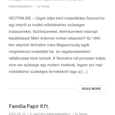
/
kiskereskedelem
by
korep
VECTRALINE – Cégek teljes körű irodaellátása Szerezd be
egy helyről az irodád működéséhez szükséges
irodaszereket, tisztítószereket, élelmiszereket másnapi
kiszállítással! Miért érdemes minket választani? Az 1995-
ben alapított Vectraline mára Magyarország egyik
meghatározó irodaellátó kis- és nagykereskedelmi
vállalkozásai közé tartozik. A Vectraline-nál pontosan tudjuk,
mire van szüksége egy modern irodának, legyen szó napi
működéshez szükséges termékekről vagy új […]
READ MORE
Familia Papír Kft.
/
/
2020.09.12.
in
papíráru-kiskereskedelem
by
korep