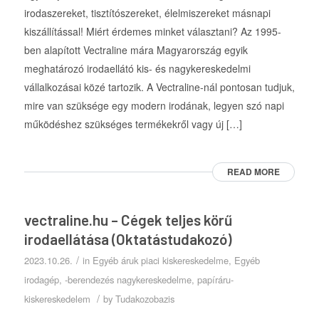
irodaszereket, tisztítószereket, élelmiszereket másnapi
kiszállítással! Miért érdemes minket választani? Az 1995-
ben alapított Vectraline mára Magyarország egyik
meghatározó irodaellátó kis- és nagykereskedelmi
vállalkozásai közé tartozik. A Vectraline-nál pontosan tudjuk,
mire van szüksége egy modern irodának, legyen szó napi
működéshez szükséges termékekről vagy új […]
READ MORE
vectraline.hu – Cégek teljes körű
irodaellátása (Oktatástudakozó)
/
2023.10.26.
in
Egyéb áruk piaci kiskereskedelme
,
Egyéb
irodagép, -berendezés nagykereskedelme
,
papíráru-
/
kiskereskedelem
by
Tudakozobazis