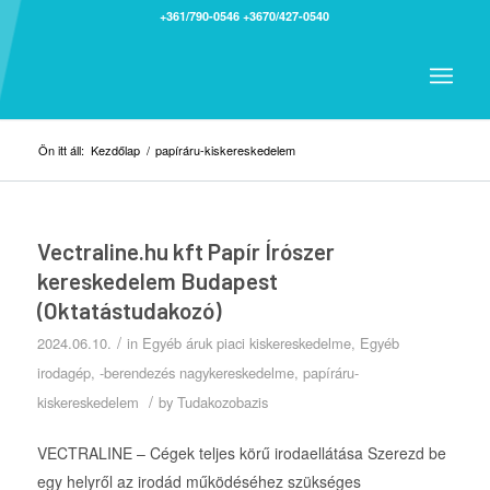
+361/790-0546
+3670/427-0540
Ön itt áll:
Kezdőlap
/
papíráru-kiskereskedelem
Vectraline.hu kft Papír Írószer
kereskedelem Budapest
(Oktatástudakozó)
/
2024.06.10.
in
Egyéb áruk piaci kiskereskedelme
,
Egyéb
irodagép, -berendezés nagykereskedelme
,
papíráru-
/
kiskereskedelem
by
Tudakozobazis
VECTRALINE – Cégek teljes körű irodaellátása Szerezd be
egy helyről az irodád működéséhez szükséges