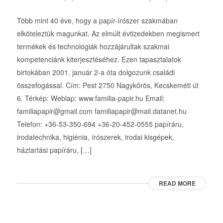
Több mint 40 éve, hogy a papír-írószer szakmában
elköteleztük magunkat. Az elmúlt évtizedekben megismert
termékek és technológiák hozzájárultak szakmai
kompetenciánk kiterjesztéséhez. Ezen tapasztalatok
birtokában 2001. január 2-a óta dolgozunk családi
összefogással. Cím: Pest 2750 Nagykőrös, Kecskeméti út
6. Térkép: Weblap: www.familia-papir.hu Email:
familiapapir@gmail.com familiapapir@mail.datanet.hu
Telefon: +36-53-350-694 +36-20-452-0555 papíráru,
irodatechnika, higiénia, írószerek, irodai kisgépek,
háztartási papíráru, […]
READ MORE