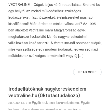
VECTRALINE – Cégek teljes körű irodaellátása Szerezd be
egy helyről az irodád működéséhez szükséges
irodaszereket, tisztítószereket, élelmiszereket másnapi
kiszállítással! Miért érdemes minket választani? Az 1995-
ben alapított Vectraline mára Magyarország egyik
meghatározó irodaellátó kis- és nagykereskedelmi
vállalkozásai közé tartozik. A Vectraline-nál pontosan tudjuk,
mire van szüksége egy modern irodának, legyen szó napi
működéshez szükséges termékekről vagy új […]
READ MORE
Irodaellátóknak nagykereskedelem
vectraline.hu (Oktatástudakozó)
/
2020.09.13.
in
Egyéb áruk piaci kiskereskedelme
,
Egyéb
irodagép, -berendezés nagykereskedelme
,
papíráru-