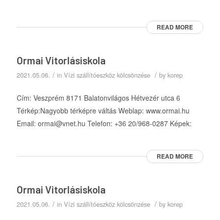
READ MORE
Ormai Vitorlásiskola
/
/
2021.05.06.
in
Vízi szállítóeszköz kölcsönzése
by
korep
Cím: Veszprém 8171 Balatonvilágos Hétvezér utca 6
Térkép:Nagyobb térképre váltás Weblap: www.ormai.hu
Email: ormai@vnet.hu Telefon: +36 20/968-0287 Képek:
READ MORE
Ormai Vitorlásiskola
/
/
2021.05.06.
in
Vízi szállítóeszköz kölcsönzése
by
korep