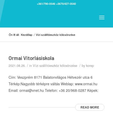
+361/790-0546
+3670/427-0540
Ön itt áll:
Kezdőlap
/
Vízi szállítóeszköz kölcsönzése
Ormai Vitorlásiskola
/
/
2021.08.26.
in
Vízi szállítóeszköz kölcsönzése
by
korep
Cím: Veszprém 8171 Balatonvilágos Hétvezér utca 6
Térkép:Nagyobb térképre váltás Weblap: www.ormai.hu
Email: ormai@vnet.hu Telefon: +36 20/968-0287 Képek:
READ MORE