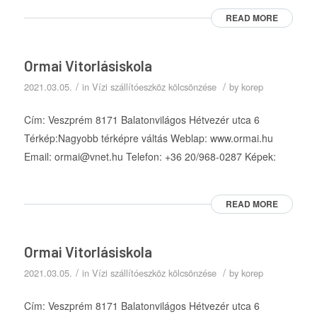
READ MORE
Ormai Vitorlásiskola
/
/
2021.03.05.
in
Vízi szállítóeszköz kölcsönzése
by
korep
Cím: Veszprém 8171 Balatonvilágos Hétvezér utca 6
Térkép:Nagyobb térképre váltás Weblap: www.ormai.hu
Email: ormai@vnet.hu Telefon: +36 20/968-0287 Képek:
READ MORE
Ormai Vitorlásiskola
/
/
2021.03.05.
in
Vízi szállítóeszköz kölcsönzése
by
korep
Cím: Veszprém 8171 Balatonvilágos Hétvezér utca 6