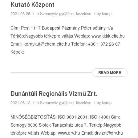
Kutató Központ
/
/
2021.08.26.
in
Szennyvíz gyűjtése, kezelése
by
korep
Cím: Pest 1117 Budapest Pázmány Péter sétány 1/a
Térkép:Nagyobb térképre váltás Weblap: www.kkkk.elte.hu
Email: kornykut@chem.elte.hu Telefon: +36 1 372 26 07
Képek:
READ MORE
Dunántúli Regionális Vízmű Zrt.
/
/
2021.06.12.
in
Szennyvíz gyűjtése, kezelése
by
korep
MINŐSÉGBIZTOSÍTÁS: ISO 9001:2001; ISO 14001Cím:
Somogy 8600 Siófok Tanácsház utca 7. Térkép:Nagyobb
térképre váltás Weblap: www.drv.hu Email: drv.zrt@drv.hu