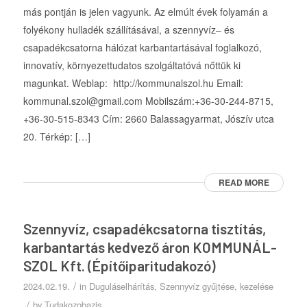
más pontján is jelen vagyunk. Az elmúlt évek folyamán a
folyékony hulladék szállításával, a szennyvíz– és
csapadékcsatorna hálózat karbantartásával foglalkozó,
innovatív, környezettudatos szolgáltatóvá nőttük ki
magunkat. Weblap: http://kommunalszol.hu Email:
kommunal.szol@gmail.com Mobilszám:+36-30-244-8715,
+36-30-515-8343 Cím: 2660 Balassagyarmat, Jószív utca
20. Térkép: […]
READ MORE
Szennyvíz, csapadékcsatorna tisztítás,
karbantartás kedvező áron KOMMUNÁL-
SZOL Kft. (Építőiparitudakozó)
/
2024.02.19.
in
Duguláselhárítás
,
Szennyvíz gyűjtése, kezelése
/
by
Tudakozobazis