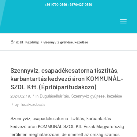
+361/790-0546
+3670/427-0540
Ön itt áll:
Kezdőlap
/
Szennyvíz gyűjtése, kezelése
Szennyvíz, csapadékcsatorna tisztítás,
karbantartás kedvező áron KOMMUNÁL-
SZOL Kft. (Építőiparitudakozó)
/
2024.02.19.
in
Duguláselhárítás
,
Szennyvíz gyűjtése, kezelése
/
by
Tudakozobazis
Szennyvíz, csapadékcsatorna tisztítás, karbantartás
kedvező áron KOMMUNÁL-SZOL Kft. Észak-Magyarország
területén meghatározóan, de emellett az ország számos