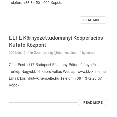
Telefon: +36 84 501-000 Képek:
READ MORE
ELTE Környezettudományi Kooperációs
Kutató Központ
/
/
2021.06.12.
in
Szennyvíz gyűjtése, kezelése
by
korep
Cím: Pest 1117 Budapest Pázmány Péter sétány 1/a
Térkép:Nagyobb térképre váltás Weblap: www.kkkk.elte.hu
Email: kornykut@chem.elte.hu Telefon: +36 1 372 26 07
Képek:
READ MORE