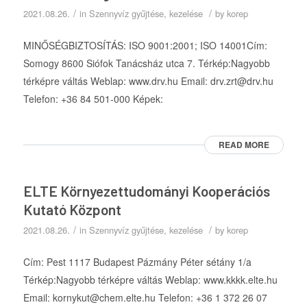
/
/
2021.08.26.
in
Szennyvíz gyűjtése, kezelése
by
korep
MINŐSÉGBIZTOSÍTÁS: ISO 9001:2001; ISO 14001Cím:
Somogy 8600 Siófok Tanácsház utca 7. Térkép:Nagyobb
térképre váltás Weblap: www.drv.hu Email: drv.zrt@drv.hu
Telefon: +36 84 501-000 Képek:
READ MORE
ELTE Környezettudományi Kooperációs
Kutató Központ
/
/
2021.08.26.
in
Szennyvíz gyűjtése, kezelése
by
korep
Cím: Pest 1117 Budapest Pázmány Péter sétány 1/a
Térkép:Nagyobb térképre váltás Weblap: www.kkkk.elte.hu
Email: kornykut@chem.elte.hu Telefon: +36 1 372 26 07