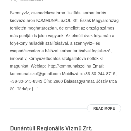
Szennyvíz, csapadékcsatorna tisztítás, karbantartás
kedvező áron KOMMUNÁL-SZOL Kft. Észak-Magyarország
területén meghatározóan, de emellett az ország számos
más pontján is jelen vagyunk. Az elmúlt évek folyamán a
folyékony hulladék szállításával, a szennyvíz– és
csapadékcsatorna hálózat karbantartásával foglalkozó,
innovatív, környezettudatos szolgáltatóvá nőttük ki
magunkat. Weblap: http://kommunalszol.hu Email:
kommunal.szol@gmail.com Mobilszám:+36-30-244-8715,
+36-30-515-8343 Cím: 2660 Balassagyarmat, Jószív utca
20. Térkép: […]
READ MORE
Dunántúli Regionális Vízmű Zrt.