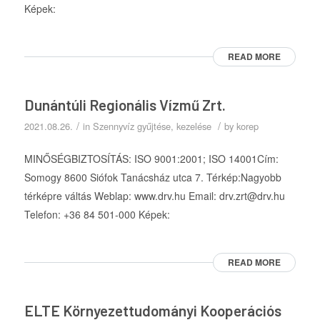
Képek:
READ MORE
Dunántúli Regionális Vízmű Zrt.
/
/
2021.08.26.
in
Szennyvíz gyűjtése, kezelése
by
korep
MINŐSÉGBIZTOSÍTÁS: ISO 9001:2001; ISO 14001Cím:
Somogy 8600 Siófok Tanácsház utca 7. Térkép:Nagyobb
térképre váltás Weblap: www.drv.hu Email: drv.zrt@drv.hu
Telefon: +36 84 501-000 Képek:
READ MORE
ELTE Környezettudományi Kooperációs