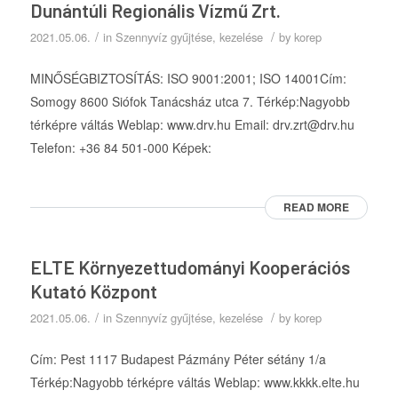
Dunántúli Regionális Vízmű Zrt.
/
/
2021.05.06.
in
Szennyvíz gyűjtése, kezelése
by
korep
MINŐSÉGBIZTOSÍTÁS: ISO 9001:2001; ISO 14001Cím:
Somogy 8600 Siófok Tanácsház utca 7. Térkép:Nagyobb
térképre váltás Weblap: www.drv.hu Email: drv.zrt@drv.hu
Telefon: +36 84 501-000 Képek:
READ MORE
ELTE Környezettudományi Kooperációs
Kutató Központ
/
/
2021.05.06.
in
Szennyvíz gyűjtése, kezelése
by
korep
Cím: Pest 1117 Budapest Pázmány Péter sétány 1/a
Térkép:Nagyobb térképre váltás Weblap: www.kkkk.elte.hu