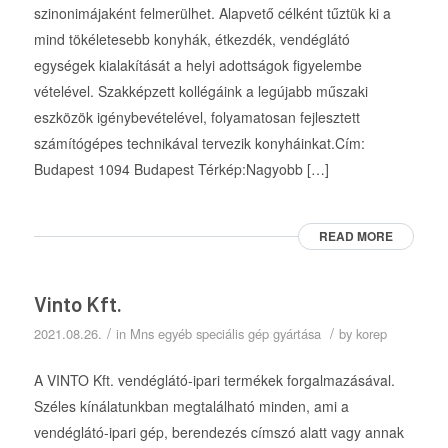
szinonimájaként felmerülhet. Alapvető célként tűztük ki a
mind tökéletesebb konyhák, étkezdék, vendéglátó
egységek kialakítását a helyi adottságok figyelembe
vételével. Szakképzett kollégáink a legújabb műszaki
eszközök igénybevételével, folyamatosan fejlesztett
számítógépes technikával tervezik konyháinkat.Cím:
Budapest 1094 Budapest Térkép:Nagyobb […]
READ MORE
Vinto Kft.
/
/
2021.08.26.
in
Mns egyéb speciális gép gyártása
by
korep
A VINTO Kft. vendéglátó-ipari termékek forgalmazásával.
Széles kínálatunkban megtalálható minden, ami a
vendéglátó-ipari gép, berendezés címszó alatt vagy annak