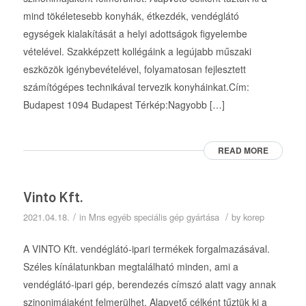
mind tökéletesebb konyhák, étkezdék, vendéglátó
egységek kialakítását a helyi adottságok figyelembe
vételével. Szakképzett kollégáink a legújabb műszaki
eszközök igénybevételével, folyamatosan fejlesztett
számítógépes technikával tervezik konyháinkat.Cím:
Budapest 1094 Budapest Térkép:Nagyobb […]
READ MORE
Vinto Kft.
/
/
2021.04.18.
in
Mns egyéb speciális gép gyártása
by
korep
A VINTO Kft. vendéglátó-ipari termékek forgalmazásával.
Széles kínálatunkban megtalálható minden, ami a
vendéglátó-ipari gép, berendezés címszó alatt vagy annak
szinonimájaként felmerülhet. Alapvető célként tűztük ki a