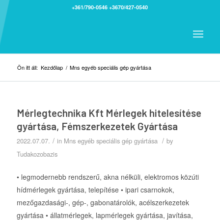
+361/790-0546
+3670/427-0540
Ön itt áll:
Kezdőlap
/
Mns egyéb speciális gép gyártása
Mérlegtechnika Kft Mérlegek hitelesítése
gyártása, Fémszerkezetek Gyártása
/
/
2022.07.07.
in
Mns egyéb speciális gép gyártása
by
Tudakozobazis
• legmodernebb rendszerű, akna nélküli, elektromos közúti
hídmérlegek gyártása, telepítése • ipari csarnokok,
mezőgazdasági-, gép-, gabonatárolók, acélszerkezetek
gyártása • állatmérlegek, lapmérlegek gyártása, javítása,