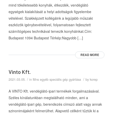
mind tökéletesebb konyhák, étkezdék, vendéglátó
egységek kialakítását a helyi adottságok figyelembe
vételével. Szakképzett kollégáink a legújabb műszaki
eszközök igénybevételével, folyamatosan fejlesztett
számítógépes technikával tervezik konyháinkat.Cím:
Budapest 1094 Budapest Térkép:Nagyobb […]
READ MORE
Vinto Kft.
/
/
2021.03.05.
in
Mns egyéb speciális gép gyártása
by
korep
A VINTO Kft. vendéglátó-ipari termékek forgalmazásával.
Széles kínálatunkban megtalálható minden, ami a
vendéglátó-ipari gép, berendezés címszó alatt vagy annak
szinonimájaként felmerülhet. Alapvető célként tűztük ki a