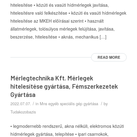
hitelesítése • közúti és vasúti hídmérlegek javítása,
hitelesítésre való felkészítése • közúti és vasúti hídmérlegek
hitelesítése az MKEH előírásai szerint • használt
állatmérlegek, tolósúlyos mérlegek felújítása, javítása,
beszerzése, hitelesítése • aknás, mechanikus […]
READ MORE
Mérlegtechnika Kft. Mérlegek
hitelesítése gyártása, Fémszerkezetek
Gyártása
/
/
2022.07.07.
in
Mns egyéb speciális gép gyártása
by
Tudakozobazis
• legmodernebb rendszerű, akna nélküli, elektromos közúti
hídmérlegek gyártása, telepítése • ipari csarnokok,