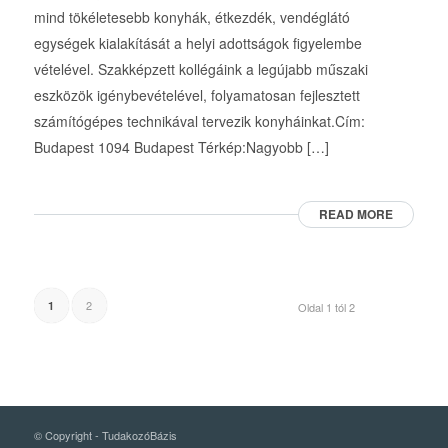
mind tökéletesebb konyhák, étkezdék, vendéglátó
egységek kialakítását a helyi adottságok figyelembe
vételével. Szakképzett kollégáink a legújabb műszaki
eszközök igénybevételével, folyamatosan fejlesztett
számítógépes technikával tervezik konyháinkat.Cím:
Budapest 1094 Budapest Térkép:Nagyobb […]
READ MORE
2
1
Oldal 1 tól 2
© Copyright -
TudakozóBázis