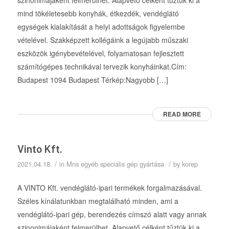
szinonimájaként felmerülhet. Alapvető célként tűztük ki a
mind tökéletesebb konyhák, étkezdék, vendéglátó
egységek kialakítását a helyi adottságok figyelembe
vételével. Szakképzett kollégáink a legújabb műszaki
eszközök igénybevételével, folyamatosan fejlesztett
számítógépes technikával tervezik konyháinkat.Cím:
Budapest 1094 Budapest Térkép:Nagyobb […]
READ MORE
Vinto Kft.
/
/
2021.04.18.
in
Mns egyéb speciális gép gyártása
by
korep
A VINTO Kft. vendéglátó-ipari termékek forgalmazásával.
Széles kínálatunkban megtalálható minden, ami a
vendéglátó-ipari gép, berendezés címszó alatt vagy annak
szinonimájaként felmerülhet. Alapvető célként tűztük ki a