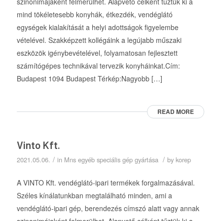
szinonimájaként felmerülhet. Alapvető célként tűztük ki a
mind tökéletesebb konyhák, étkezdék, vendéglátó
egységek kialakítását a helyi adottságok figyelembe
vételével. Szakképzett kollégáink a legújabb műszaki
eszközök igénybevételével, folyamatosan fejlesztett
számítógépes technikával tervezik konyháinkat.Cím:
Budapest 1094 Budapest Térkép:Nagyobb […]
READ MORE
Vinto Kft.
/
/
2021.05.06.
in
Mns egyéb speciális gép gyártása
by
korep
A VINTO Kft. vendéglátó-ipari termékek forgalmazásával.
Széles kínálatunkban megtalálható minden, ami a
vendéglátó-ipari gép, berendezés címszó alatt vagy annak