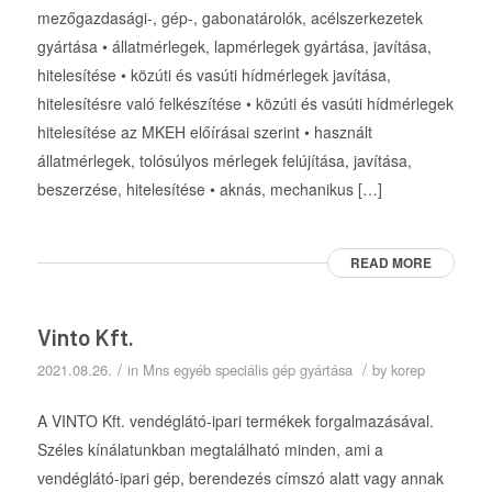
mezőgazdasági-, gép-, gabonatárolók, acélszerkezetek
gyártása • állatmérlegek, lapmérlegek gyártása, javítása,
hitelesítése • közúti és vasúti hídmérlegek javítása,
hitelesítésre való felkészítése • közúti és vasúti hídmérlegek
hitelesítése az MKEH előírásai szerint • használt
állatmérlegek, tolósúlyos mérlegek felújítása, javítása,
beszerzése, hitelesítése • aknás, mechanikus […]
READ MORE
Vinto Kft.
/
/
2021.08.26.
in
Mns egyéb speciális gép gyártása
by
korep
A VINTO Kft. vendéglátó-ipari termékek forgalmazásával.
Széles kínálatunkban megtalálható minden, ami a
vendéglátó-ipari gép, berendezés címszó alatt vagy annak