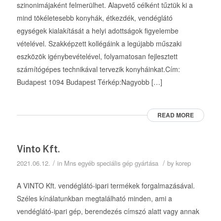
szinonimájaként felmerülhet. Alapvető célként tűztük ki a
mind tökéletesebb konyhák, étkezdék, vendéglátó
egységek kialakítását a helyi adottságok figyelembe
vételével. Szakképzett kollégáink a legújabb műszaki
eszközök igénybevételével, folyamatosan fejlesztett
számítógépes technikával tervezik konyháinkat.Cím:
Budapest 1094 Budapest Térkép:Nagyobb […]
READ MORE
Vinto Kft.
/
/
2021.06.12.
in
Mns egyéb speciális gép gyártása
by
korep
A VINTO Kft. vendéglátó-ipari termékek forgalmazásával.
Széles kínálatunkban megtalálható minden, ami a
vendéglátó-ipari gép, berendezés címszó alatt vagy annak