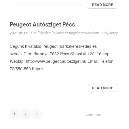
READ MORE
Peugeot Autósziget Pécs
/
/
2021.05.06.
in
Gépjárműalkatrész-nagykereskedelem
by
korep
Cégünk hivatalos Peugeot márkakereskedés és
szerviz.Cím: Baranya 7632 Pécs Siklósi út 122. Térkép:
Weblap: http://www.peugeot.autosziget.hu Email: Telefon:
72/550-550 Képek:
READ MORE
2
3
1
Oldal 1 tól 3