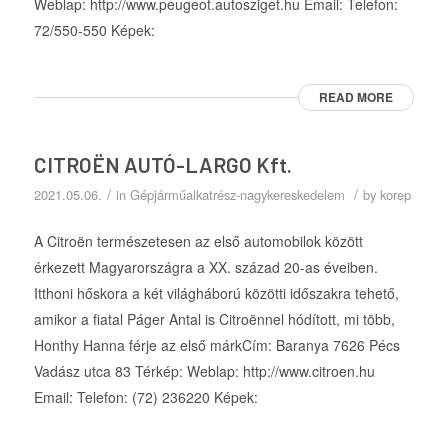
Weblap: http://www.peugeot.autosziget.hu Email: Telefon:
72/550-550 Képek:
READ MORE
CITROËN AUTÓ-LARGO Kft.
/
/
2021.05.06.
in
Gépjárműalkatrész-nagykereskedelem
by
korep
A Citroën természetesen az első automobilok között
érkezett Magyarországra a XX. század 20-as éveiben.
Itthoni hőskora a két világháború közötti időszakra tehető,
amikor a fiatal Páger Antal is Citroënnel hódított, mi több,
Honthy Hanna férje az első márkCím: Baranya 7626 Pécs
Vadász utca 83 Térkép: Weblap: http://www.citroen.hu
Email: Telefon: (72) 236220 Képek: