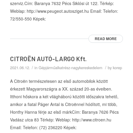
szerviz.Cím: Baranya 7632 Pécs Siklósi út 122. Térkép:
Weblap: http://www.peugeot.autosziget.hu Email: Telefon:
72/550-550 Képek:
READ MORE
CITROËN AUTÓ-LARGO Kft.
/
/
2021.06.12.
in
Gépjárműalkatrész-nagykereskedelem
by
korep
A Citroën természetesen az első automobilok között
érkezett Magyarországra a XX. század 20-as éveiben.
Itthoni hőskora a két világháború közötti időszakra tehető,
amikor a fiatal Páger Antal is Citroënnel hódított, mi több,
Honthy Hanna férje az első márkCím: Baranya 7626 Pécs
Vadász utca 83 Térkép: Weblap: http://www.citroen.hu
Email: Telefon: (72) 236220 Képek: