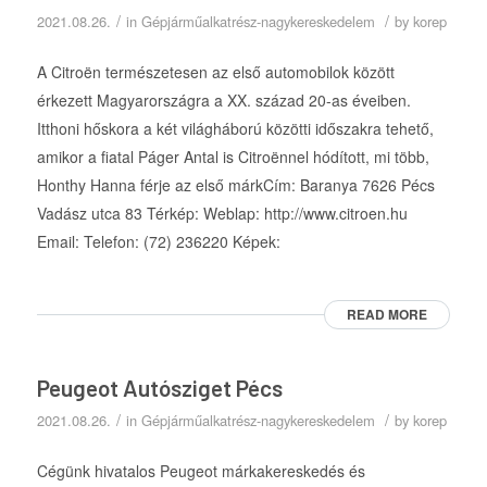
/
/
2021.08.26.
in
Gépjárműalkatrész-nagykereskedelem
by
korep
A Citroën természetesen az első automobilok között
érkezett Magyarországra a XX. század 20-as éveiben.
Itthoni hőskora a két világháború közötti időszakra tehető,
amikor a fiatal Páger Antal is Citroënnel hódított, mi több,
Honthy Hanna férje az első márkCím: Baranya 7626 Pécs
Vadász utca 83 Térkép: Weblap: http://www.citroen.hu
Email: Telefon: (72) 236220 Képek:
READ MORE
Peugeot Autósziget Pécs
/
/
2021.08.26.
in
Gépjárműalkatrész-nagykereskedelem
by
korep
Cégünk hivatalos Peugeot márkakereskedés és