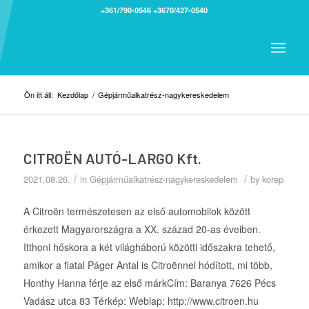
+361/790-0546
+3670/427-0540
Ön itt áll:
Kezdőlap
/
Gépjárműalkatrész-nagykereskedelem
CITROËN AUTÓ-LARGO Kft.
/
/
2021.08.26.
in
Gépjárműalkatrész-nagykereskedelem
by
korep
A Citroën természetesen az első automobilok között
érkezett Magyarországra a XX. század 20-as éveiben.
Itthoni hőskora a két világháború közötti időszakra tehető,
amikor a fiatal Páger Antal is Citroënnel hódított, mi több,
Honthy Hanna férje az első márkCím: Baranya 7626 Pécs
Vadász utca 83 Térkép: Weblap: http://www.citroen.hu