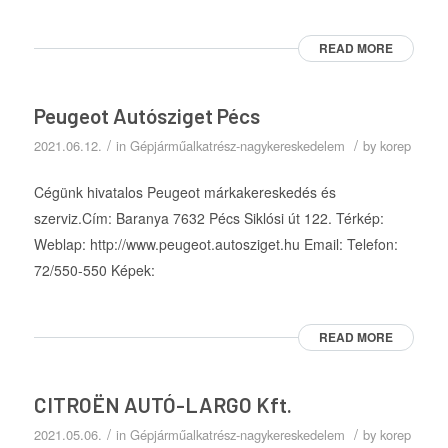
READ MORE
Peugeot Autósziget Pécs
/
/
2021.06.12.
in
Gépjárműalkatrész-nagykereskedelem
by
korep
Cégünk hivatalos Peugeot márkakereskedés és
szerviz.Cím: Baranya 7632 Pécs Siklósi út 122. Térkép:
Weblap: http://www.peugeot.autosziget.hu Email: Telefon:
72/550-550 Képek:
READ MORE
CITROËN AUTÓ-LARGO Kft.
/
/
2021.05.06.
in
Gépjárműalkatrész-nagykereskedelem
by
korep