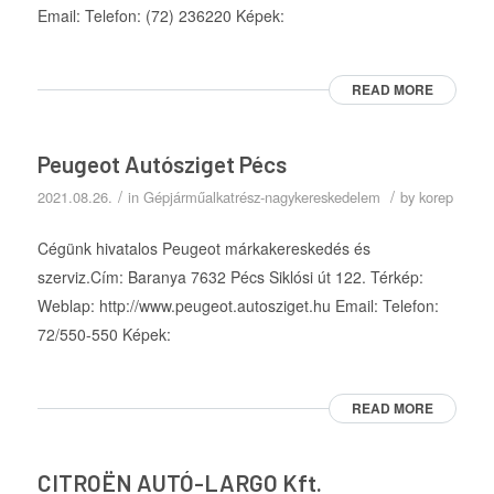
Email: Telefon: (72) 236220 Képek:
READ MORE
Peugeot Autósziget Pécs
/
/
2021.08.26.
in
Gépjárműalkatrész-nagykereskedelem
by
korep
Cégünk hivatalos Peugeot márkakereskedés és
szerviz.Cím: Baranya 7632 Pécs Siklósi út 122. Térkép:
Weblap: http://www.peugeot.autosziget.hu Email: Telefon:
72/550-550 Képek:
READ MORE
CITROËN AUTÓ-LARGO Kft.