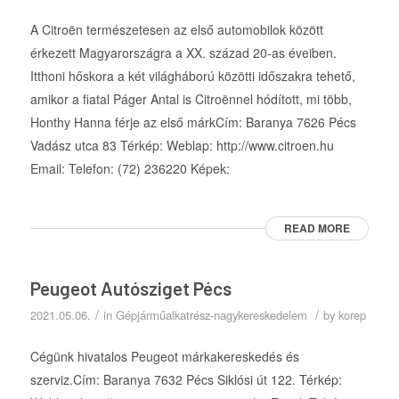
A Citroën természetesen az első automobilok között
érkezett Magyarországra a XX. század 20-as éveiben.
Itthoni hőskora a két világháború közötti időszakra tehető,
amikor a fiatal Páger Antal is Citroënnel hódított, mi több,
Honthy Hanna férje az első márkCím: Baranya 7626 Pécs
Vadász utca 83 Térkép: Weblap: http://www.citroen.hu
Email: Telefon: (72) 236220 Képek:
READ MORE
Peugeot Autósziget Pécs
/
/
2021.05.06.
in
Gépjárműalkatrész-nagykereskedelem
by
korep
Cégünk hivatalos Peugeot márkakereskedés és
szerviz.Cím: Baranya 7632 Pécs Siklósi út 122. Térkép: