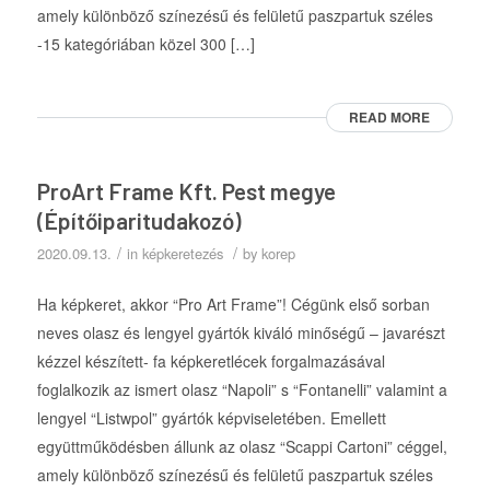
amely különböző színezésű és felületű paszpartuk széles
-15 kategóriában közel 300 […]
READ MORE
ProArt Frame Kft. Pest megye
(Építőiparitudakozó)
/
/
2020.09.13.
in
képkeretezés
by
korep
Ha képkeret, akkor “Pro Art Frame”! Cégünk első sorban
neves olasz és lengyel gyártók kiváló minőségű – javarészt
kézzel készített- fa képkeretlécek forgalmazásával
foglalkozik az ismert olasz “Napoli” s “Fontanelli” valamint a
lengyel “Listwpol” gyártók képviseletében. Emellett
együttműködésben állunk az olasz “Scappi Cartoni” céggel,
amely különböző színezésű és felületű paszpartuk széles