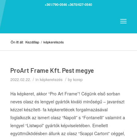
+361/790-0546
+3670/427-0540
Ön itt áll:
Kezdőlap
/
képkeretezés
ProArt Frame Kft. Pest megye
/
/
2022.02.22.
in
képkeretezés
by
korep
Ha képkeret, akkor “Pro Art Frame”! Cégünk első sorban
neves olasz és lengyel gyártók kiváló minőségű – javarészt
kézzel készített- fa képkeretlécek forgalmazásával
foglalkozik az ismert olasz “Napoli” s “Fontanelli” valamint a
lengyel “Listwpol” gyártók képviseletében. Emellett
együttműködésben állunk az olasz “Scappi Cartoni” céggel,