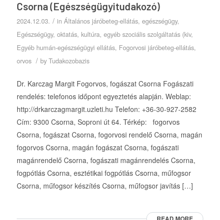
Csorna (Egészségügyitudakozó)
/
2024.12.03.
in
Általános járóbeteg-ellátás
,
egészségügy
,
Egészségügy, oktatás, kultúra, egyéb szociális szolgáltatás (kiv
,
Egyéb humán-egészségügyi ellátás
,
Fogorvosi járóbeteg-ellátás
,
/
orvos
by
Tudakozobazis
Dr. Karczag Margit Fogorvos, fogászat Csorna Fogászati
rendelés: telefonos időpont egyeztetés alapján. Weblap:
http://drkarczagmargit.uzleti.hu Telefon: +36-30-927-2582
Cím: 9300 Csorna, Soproni út 64. Térkép: fogorvos
Csorna, fogászat Csorna, fogorvosi rendelő Csorna, magán
fogorvos Csorna, magán fogászat Csorna, fogászati
magánrendelő Csorna, fogászati magánrendelés Csorna,
fogpótlás Csorna, esztétikai fogpótlás Csorna, műfogsor
Csorna, műfogsor készítés Csorna, műfogsor javítás […]
READ MORE