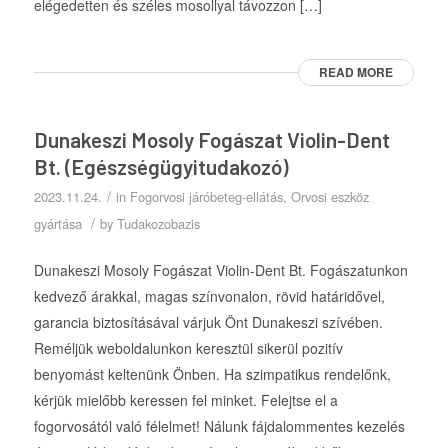
elégedetten és széles mosollyal távozzon […]
READ MORE
Dunakeszi Mosoly Fogászat Violin-Dent
Bt. (Egészségügyitudakozó)
/
2023.11.24.
in
Fogorvosi járóbeteg-ellátás
,
Orvosi eszköz
/
gyártása
by
Tudakozobazis
Dunakeszi Mosoly Fogászat Violin-Dent Bt. Fogászatunkon
kedvező árakkal, magas színvonalon, rövid határidővel,
garancia biztosításával várjuk Önt Dunakeszi szívében.
Reméljük weboldalunkon keresztül sikerül pozitív
benyomást keltenünk Önben. Ha szimpatikus rendelőnk,
kérjük mielőbb keressen fel minket. Felejtse el a
fogorvosától való félelmet! Nálunk fájdalommentes kezelés