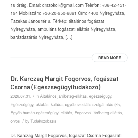
18 óráig. Email: drszokoli@gmail.com Telefon: +36-42-451-
194 Mobilszám: +36-20-950-6861 Cím: 4400 Nyíregyháza,
Fazekas János tér 8. Térkép: általános fogászat
Nyíregyháza, ambuláns fogászati ellátás Nyíregyháza,
barázdazárás Nyíregyháza, […]
READ MORE
Dr. Karczag Margit Fogorvos, fogászat
Csorna (Egészségügyitudakozó)
/
2026.07.31.
in
Általános járóbeteg-ellátás
,
egészségügy
,
Egészségügy, oktatás, kultúra, egyéb szociális szolgáltatás (kiv
,
Egyéb humán-egészségügyi ellátás
,
Fogorvosi járóbeteg-ellátás
,
/
orvos
by
Tudakozobazis
Dr. Karczag Margit Fogorvos, fogászat Csorna Fogászati