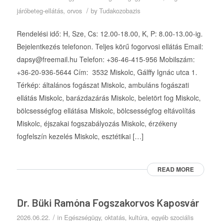
/
járóbeteg-ellátás
,
orvos
by
Tudakozobazis
Rendelési idő: H, Sze, Cs: 12.00-18.00, K, P: 8.00-13.00-ig.
Bejelentkezés telefonon. Teljes körű fogorvosi ellátás Email:
dapsy@freemail.hu Telefon: +36-46-415-956 Mobilszám:
+36-20-936-5644 Cím: 3532 Miskolc, Gálffy Ignác utca 1.
Térkép: általános fogászat Miskolc, ambuláns fogászati
ellátás Miskolc, barázdazárás Miskolc, beletört fog Miskolc,
bölcsességfog ellátása Miskolc, bölcsességfog eltávolítás
Miskolc, éjszakai fogszabályozás Miskolc, érzékeny
fogfelszín kezelés Miskolc, esztétikai […]
READ MORE
Dr. Büki Ramóna Fogszakorvos Kaposvár
/
2026.06.22.
in
Egészségügy, oktatás, kultúra, egyéb szociális