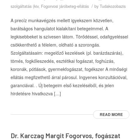
/
szolgáltatás (kiv
,
Fogorvosi járóbeteg-ellátás
by
Tudakozobazis
A precíz munkavégzés mellett igyekszem közvetlen,
barátságos hangulatot kialakítani betegeimmel. A
legkisebbeket is szívesen látom. Törődéssel, odafigyeléssel
csökkenthető a félelem, oldható a szorongás.
Szolgáltatásaim: megelőző kezelések (pl. barázdazárás),
tömés, fogkőleszedés, esztétikai fogászat, foghúzás,
koronák, pótlások, gyermekfogászat, fogékszer A minőségi
ellátás megfizethető árral párosul. Ingyenes konzultációval,
garanciával. . Új betegeim első kezeléséből, és jelen
hirdetésre hivatkozva […]
READ MORE
Dr. Karczag Margit Fogorvos, fogászat