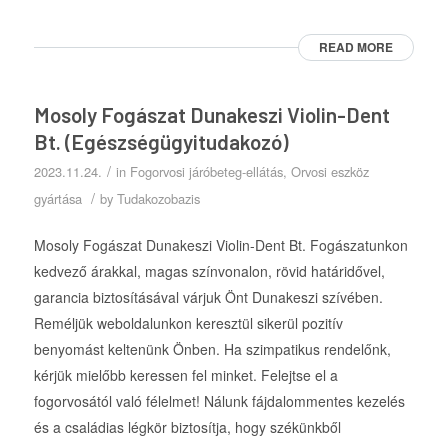
READ MORE
Mosoly Fogászat Dunakeszi Violin-Dent
Bt. (Egészségügyitudakozó)
/
2023.11.24.
in
Fogorvosi járóbeteg-ellátás
,
Orvosi eszköz
/
gyártása
by
Tudakozobazis
Mosoly Fogászat Dunakeszi Violin-Dent Bt. Fogászatunkon
kedvező árakkal, magas színvonalon, rövid határidővel,
garancia biztosításával várjuk Önt Dunakeszi szívében.
Reméljük weboldalunkon keresztül sikerül pozitív
benyomást keltenünk Önben. Ha szimpatikus rendelőnk,
kérjük mielőbb keressen fel minket. Felejtse el a
fogorvosától való félelmet! Nálunk fájdalommentes kezelés
és a családias légkör biztosítja, hogy székünkből