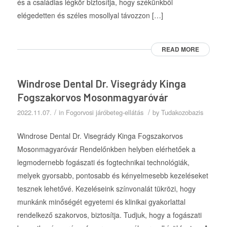
és a családias légkör biztosítja, hogy székünkből
elégedetten és széles mosollyal távozzon […]
READ MORE
Windrose Dental Dr. Visegrády Kinga
Fogszakorvos Mosonmagyaróvár
/
/
2022.11.07.
in
Fogorvosi járóbeteg-ellátás
by
Tudakozobazis
Windrose Dental Dr. Visegrády Kinga Fogszakorvos
Mosonmagyaróvár Rendelőnkben helyben elérhetőek a
legmodernebb fogászati és fogtechnikai technológiák,
melyek gyorsabb, pontosabb és kényelmesebb kezeléseket
tesznek lehetővé. Kezeléseink színvonalát tükrözi, hogy
munkánk minőségét egyetemi és klinikai gyakorlattal
rendelkező szakorvos, biztosítja. Tudjuk, hogy a fogászati