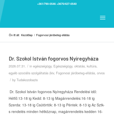
+361/790-0546
+3670/427-0540
Ön itt áll:
Kezdőlap
/
Fogorvosi járóbeteg-ellátás
Dr. Szokol István fogorvos Nyíregyháza
/
2026.07.31.
in
egészségügy
,
Egészségügy, oktatás, kultúra,
egyéb szociális szolgáltatás (kiv
,
Fogorvosi járóbeteg-ellátás
,
orvos
/
by
Tudakozobazis
Dr. Szokol István fogorvos Nyíregyháza Rendelési idő:
Hétfő:13-18 ig Kedd: 8-13 ig Magánrendelés:16-18 ig
Szerda: 13-18 ig Csütörtök: 8-13 ig Péntek: 8-13 ig Az Sztk-
s rendelés minden hétköznap, magánrendelés kedden 16-