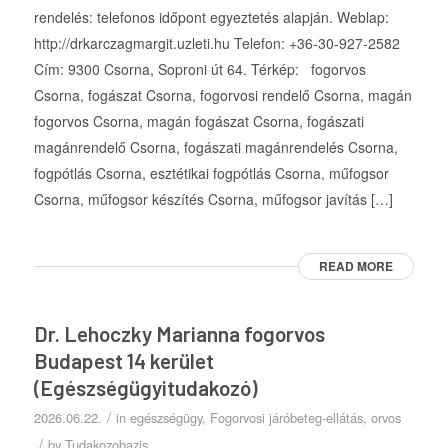
rendelés: telefonos időpont egyeztetés alapján. Weblap:
http://drkarczagmargit.uzleti.hu Telefon: +36-30-927-2582
Cím: 9300 Csorna, Soproni út 64. Térkép: fogorvos
Csorna, fogászat Csorna, fogorvosi rendelő Csorna, magán
fogorvos Csorna, magán fogászat Csorna, fogászati
magánrendelő Csorna, fogászati magánrendelés Csorna,
fogpótlás Csorna, esztétikai fogpótlás Csorna, műfogsor
Csorna, műfogsor készítés Csorna, műfogsor javítás […]
READ MORE
Dr. Lehoczky Marianna fogorvos
Budapest 14 kerület
(Egészségügyitudakozó)
/
2026.06.22.
in
egészségügy
,
Fogorvosi járóbeteg-ellátás
,
orvos
/
by
Tudakozobazis