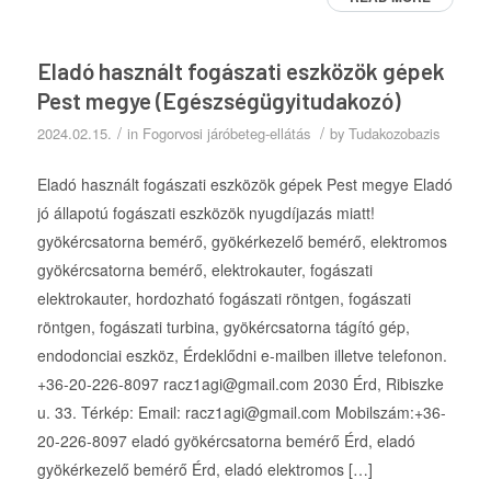
Eladó használt fogászati eszközök gépek
Pest megye (Egészségügyitudakozó)
/
/
2024.02.15.
in
Fogorvosi járóbeteg-ellátás
by
Tudakozobazis
Eladó használt fogászati eszközök gépek Pest megye Eladó
jó állapotú fogászati eszközök nyugdíjazás miatt!
gyökércsatorna bemérő, gyökérkezelő bemérő, elektromos
gyökércsatorna bemérő, elektrokauter, fogászati
elektrokauter, hordozható fogászati röntgen, fogászati
röntgen, fogászati turbina, gyökércsatorna tágító gép,
endodonciai eszköz, Érdeklődni e-mailben illetve telefonon.
+36-20-226-8097 racz1agi@gmail.com 2030 Érd, Ribiszke
u. 33. Térkép: Email: racz1agi@gmail.com Mobilszám:+36-
20-226-8097 eladó gyökércsatorna bemérő Érd, eladó
gyökérkezelő bemérő Érd, eladó elektromos […]