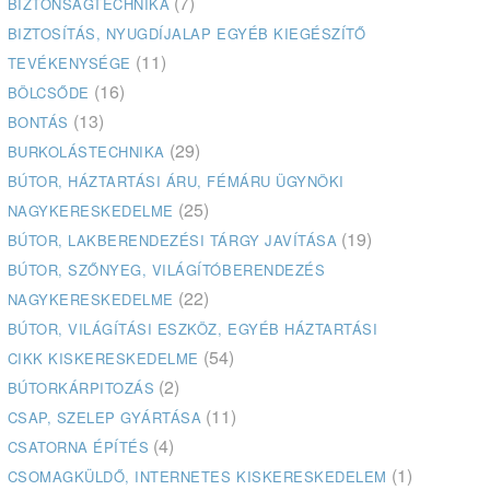
(7)
BIZTONSÁGTECHNIKA
BIZTOSÍTÁS, NYUGDÍJALAP EGYÉB KIEGÉSZÍTŐ
(11)
TEVÉKENYSÉGE
(16)
BÖLCSŐDE
(13)
BONTÁS
(29)
BURKOLÁSTECHNIKA
BÚTOR, HÁZTARTÁSI ÁRU, FÉMÁRU ÜGYNÖKI
(25)
NAGYKERESKEDELME
(19)
BÚTOR, LAKBERENDEZÉSI TÁRGY JAVÍTÁSA
BÚTOR, SZŐNYEG, VILÁGÍTÓBERENDEZÉS
(22)
NAGYKERESKEDELME
BÚTOR, VILÁGÍTÁSI ESZKÖZ, EGYÉB HÁZTARTÁSI
(54)
CIKK KISKERESKEDELME
(2)
BÚTORKÁRPITOZÁS
(11)
CSAP, SZELEP GYÁRTÁSA
(4)
CSATORNA ÉPÍTÉS
(1)
CSOMAGKÜLDŐ, INTERNETES KISKERESKEDELEM