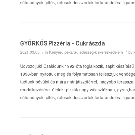
sütemények, piték, rétesek,desszertek tortarandelés: figurá
GYÖRKÖS Pizzéria – Cukrászda
/
/
2021.03.05.
in
Kenyér-, pékáru-, édesség-kiskereskedelem
by
Üdvözöljük! Családunk 1992-óta foglalkozik, saját készítésű
1996-ban nyitottuk meg és folyamatosan fejlesztjük vendége
tudtunk bővülni és mára már játszótérrel, nagyobb terasszal, 
rendelkezésére. ételek: pizzák nagy választékban, gyros,h
sütemények, piték, rétesek,desszertek tortarandelés: figurá