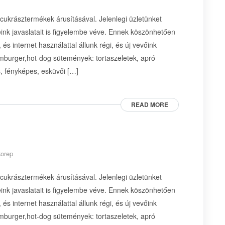
 cukrásztermékek árusításával. Jelenlegi üzletünket
ink javaslatait is figyelembe véve. Ennek köszönhetően
és internet használattal állunk régi, és új vevőink
amburger,hot-dog sütemények: tortaszeletek, apró
s, fényképes, esküvői […]
READ MORE
korep
 cukrásztermékek árusításával. Jelenlegi üzletünket
ink javaslatait is figyelembe véve. Ennek köszönhetően
és internet használattal állunk régi, és új vevőink
amburger,hot-dog sütemények: tortaszeletek, apró