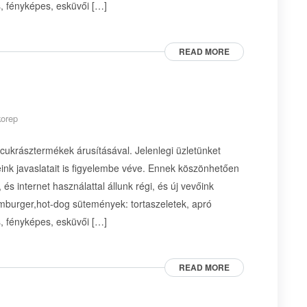
s, fényképes, esküvői […]
READ MORE
korep
 cukrásztermékek árusításával. Jelenlegi üzletünket
ink javaslatait is figyelembe véve. Ennek köszönhetően
és internet használattal állunk régi, és új vevőink
amburger,hot-dog sütemények: tortaszeletek, apró
s, fényképes, esküvői […]
READ MORE