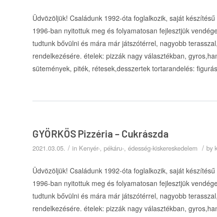
Üdvözöljük! Családunk 1992-óta foglalkozik, saját készítésű
1996-ban nyitottuk meg és folyamatosan fejlesztjük vendége
tudtunk bővülni és mára már játszótérrel, nagyobb terasszal, 
rendelkezésére. ételek: pizzák nagy választékban, gyros,h
sütemények, piték, rétesek,desszertek tortarandelés: figurá
GYÖRKÖS Pizzéria – Cukrászda
/
/
2021.03.05.
in
Kenyér-, pékáru-, édesség-kiskereskedelem
by
Üdvözöljük! Családunk 1992-óta foglalkozik, saját készítésű
1996-ban nyitottuk meg és folyamatosan fejlesztjük vendége
tudtunk bővülni és mára már játszótérrel, nagyobb terasszal, 
rendelkezésére. ételek: pizzák nagy választékban, gyros,h