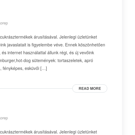
korep
 cukrásztermékek árusításával. Jelenlegi üzletünket
ink javaslatait is figyelembe véve. Ennek köszönhetően
és internet használattal állunk régi, és új vevőink
amburger,hot-dog sütemények: tortaszeletek, apró
s, fényképes, esküvői […]
READ MORE
korep
 cukrásztermékek árusításával. Jelenlegi üzletünket