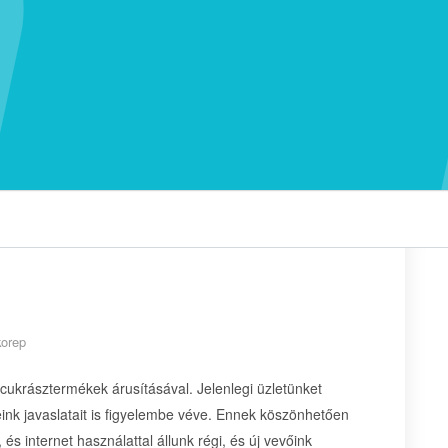
korep
 cukrásztermékek árusításával. Jelenlegi üzletünket
ink javaslatait is figyelembe véve. Ennek köszönhetően
és internet használattal állunk régi, és új vevőink