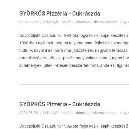
GYÖRKÖS Pizzéria – Cukrászda
/
/
2021.06.12.
in
Kenyér-, pékáru-, édesség-kiskereskedelem
by
Üdvözöljük! Családunk 1992-óta foglalkozik, saját készítésű
1996-ban nyitottuk meg és folyamatosan fejlesztjük vendége
tudtunk bővülni és mára már játszótérrel, nagyobb terasszal, 
rendelkezésére. ételek: pizzák nagy választékban, gyros,h
sütemények, piték, rétesek,desszertek tortarandelés: figurá
GYÖRKÖS Pizzéria – Cukrászda
/
/
2021.05.06.
in
Kenyér-, pékáru-, édesség-kiskereskedelem
by
Üdvözöljük! Családunk 1992-óta foglalkozik, saját készítésű