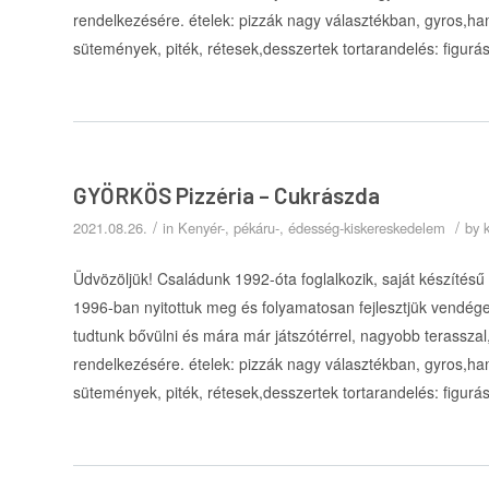
rendelkezésére. ételek: pizzák nagy választékban, gyros,h
sütemények, piték, rétesek,desszertek tortarandelés: figurá
GYÖRKÖS Pizzéria – Cukrászda
/
/
2021.08.26.
in
Kenyér-, pékáru-, édesség-kiskereskedelem
by
Üdvözöljük! Családunk 1992-óta foglalkozik, saját készítésű
1996-ban nyitottuk meg és folyamatosan fejlesztjük vendége
tudtunk bővülni és mára már játszótérrel, nagyobb terasszal, 
rendelkezésére. ételek: pizzák nagy választékban, gyros,h
sütemények, piték, rétesek,desszertek tortarandelés: figurá