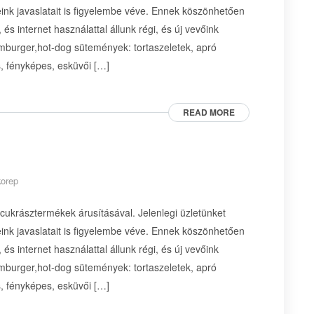
ink javaslatait is figyelembe véve. Ennek köszönhetően
és internet használattal állunk régi, és új vevőink
amburger,hot-dog sütemények: tortaszeletek, apró
s, fényképes, esküvői […]
READ MORE
korep
 cukrásztermékek árusításával. Jelenlegi üzletünket
ink javaslatait is figyelembe véve. Ennek köszönhetően
és internet használattal állunk régi, és új vevőink
amburger,hot-dog sütemények: tortaszeletek, apró
s, fényképes, esküvői […]