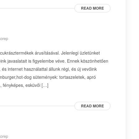
READ MORE
korep
 cukrásztermékek árusításával. Jelenlegi üzletünket
ink javaslatait is figyelembe véve. Ennek köszönhetően
és internet használattal állunk régi, és új vevőink
amburger,hot-dog sütemények: tortaszeletek, apró
s, fényképes, esküvői […]
READ MORE
korep