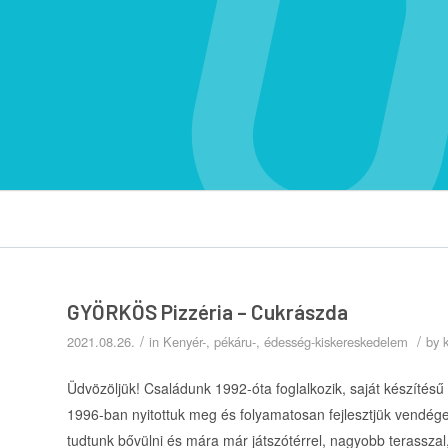
GYÖRKÖS Pizzéria – Cukrászda
/
/
2021.08.26.
in
Kenyér-, pékáru-, édesség-kiskereskedelem
by
Üdvözöljük! Családunk 1992-óta foglalkozik, saját készítésű
1996-ban nyitottuk meg és folyamatosan fejlesztjük vendége
tudtunk bővülni és mára már játszótérrel, nagyobb terasszal, 