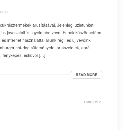
korep
 cukrásztermékek árusításával. Jelenlegi üzletünket
ink javaslatait is figyelembe véve. Ennek köszönhetően
és internet használattal állunk régi, és új vevőink
amburger,hot-dog sütemények: tortaszeletek, apró
s, fényképes, esküvői […]
READ MORE
Oldal 1 tól 2