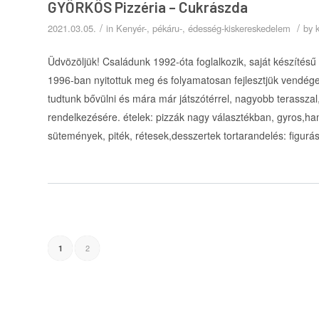
GYÖRKÖS Pizzéria – Cukrászda
/
/
2021.03.05.
in
Kenyér-, pékáru-, édesség-kiskereskedelem
by
Üdvözöljük! Családunk 1992-óta foglalkozik, saját készítésű
1996-ban nyitottuk meg és folyamatosan fejlesztjük vendége
tudtunk bővülni és mára már játszótérrel, nagyobb terasszal, 
rendelkezésére. ételek: pizzák nagy választékban, gyros,h
sütemények, piték, rétesek,desszertek tortarandelés: figurá
2
1