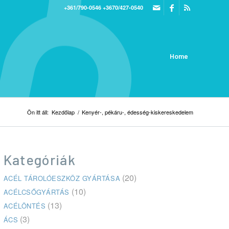
+361/790-0546
+3670/427-0540
Home
Ön itt áll:
Kezdőlap
/
Kenyér-, pékáru-, édesség-kiskereskedelem
Kategóriák
(20)
ACÉL TÁROLÓESZKÖZ GYÁRTÁSA
(10)
ACÉLCSŐGYÁRTÁS
(13)
ACÉLÖNTÉS
(3)
ÁCS