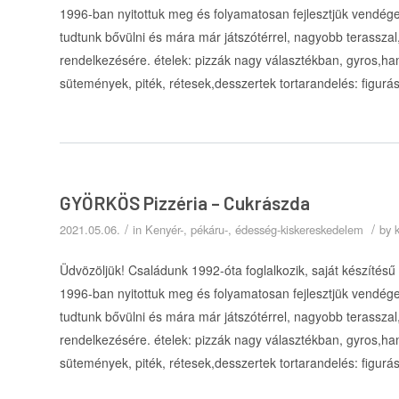
1996-ban nyitottuk meg és folyamatosan fejlesztjük vendége
tudtunk bővülni és mára már játszótérrel, nagyobb terasszal, 
rendelkezésére. ételek: pizzák nagy választékban, gyros,h
sütemények, piték, rétesek,desszertek tortarandelés: figurá
GYÖRKÖS Pizzéria – Cukrászda
/
/
2021.05.06.
in
Kenyér-, pékáru-, édesség-kiskereskedelem
by
Üdvözöljük! Családunk 1992-óta foglalkozik, saját készítésű
1996-ban nyitottuk meg és folyamatosan fejlesztjük vendége
tudtunk bővülni és mára már játszótérrel, nagyobb terasszal, 
rendelkezésére. ételek: pizzák nagy választékban, gyros,h
sütemények, piték, rétesek,desszertek tortarandelés: figurá