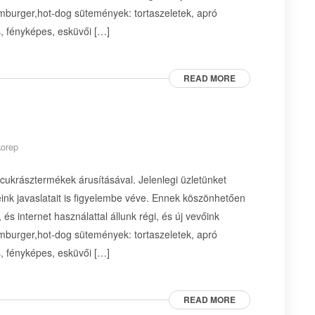
amburger,hot-dog sütemények: tortaszeletek, apró
s, fényképes, esküvői […]
READ MORE
korep
 cukrásztermékek árusításával. Jelenlegi üzletünket
ink javaslatait is figyelembe véve. Ennek köszönhetően
és internet használattal állunk régi, és új vevőink
amburger,hot-dog sütemények: tortaszeletek, apró
s, fényképes, esküvői […]
READ MORE