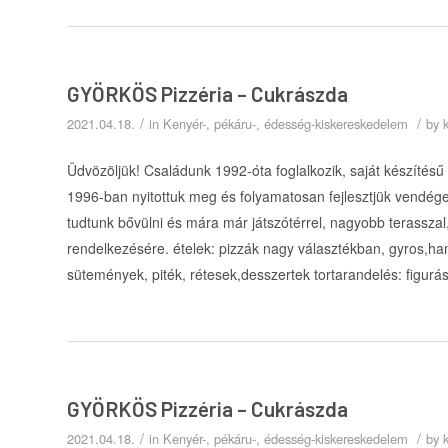
GYÖRKÖS Pizzéria – Cukrászda
/
/
2021.04.18.
in
Kenyér-, pékáru-, édesség-kiskereskedelem
by
Üdvözöljük! Családunk 1992-óta foglalkozik, saját készítésű
1996-ban nyitottuk meg és folyamatosan fejlesztjük vendége
tudtunk bővülni és mára már játszótérrel, nagyobb terasszal, 
rendelkezésére. ételek: pizzák nagy választékban, gyros,h
sütemények, piték, rétesek,desszertek tortarandelés: figurá
GYÖRKÖS Pizzéria – Cukrászda
/
/
2021.04.18.
in
Kenyér-, pékáru-, édesség-kiskereskedelem
by