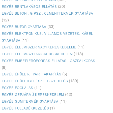
(20)
EGYÉB BENTLAKÁSOS ELLÁTÁS
EGYÉB BETON-, GIPSZ-, CEMENTTERMÉK GYÁRTÁSA
(12)
(33)
EGYÉB BÚTOR GYÁRTÁSA
EGYÉB ELEKTRONIKUS, VILLAMOS VEZETÉK, KÁBEL
(11)
GYÁRTÁSA
(11)
EGYÉB ÉLELMISZER NAGYKERESKEDELME
(118)
EGYÉB ÉLELMISZER-KISKERESKEDELEM
EGYÉB EMBERIERŐFORRÁS-ELLÁTÁS, -GAZDÁLKODÁS
(9)
(5)
EGYÉB ÉPÜLET-, IPARI TAKARÍTÁS
(139)
EGYÉB ÉPÜLETGÉPÉSZETI SZERELÉS
(11)
EGYÉB FOGLALÁS
(42)
EGYÉB GÉPJÁRMŰ-KERESKEDELEM
(11)
EGYÉB GUMITERMÉK GYÁRTÁSA
(1)
EGYÉB HULLADÉKKEZELÉS