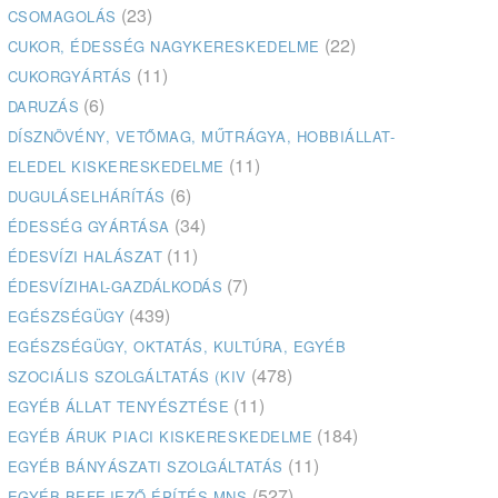
(23)
CSOMAGOLÁS
(22)
CUKOR, ÉDESSÉG NAGYKERESKEDELME
(11)
CUKORGYÁRTÁS
(6)
DARUZÁS
DÍSZNÖVÉNY, VETŐMAG, MŰTRÁGYA, HOBBIÁLLAT-
(11)
ELEDEL KISKERESKEDELME
(6)
DUGULÁSELHÁRÍTÁS
(34)
ÉDESSÉG GYÁRTÁSA
(11)
ÉDESVÍZI HALÁSZAT
(7)
ÉDESVÍZIHAL-GAZDÁLKODÁS
(439)
EGÉSZSÉGÜGY
EGÉSZSÉGÜGY, OKTATÁS, KULTÚRA, EGYÉB
(478)
SZOCIÁLIS SZOLGÁLTATÁS (KIV
(11)
EGYÉB ÁLLAT TENYÉSZTÉSE
(184)
EGYÉB ÁRUK PIACI KISKERESKEDELME
(11)
EGYÉB BÁNYÁSZATI SZOLGÁLTATÁS
(527)
EGYÉB BEFEJEZŐ ÉPÍTÉS MNS