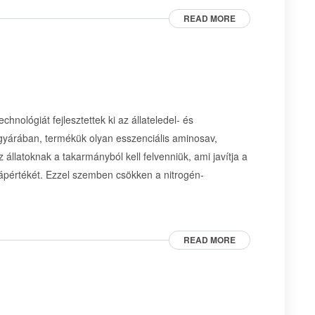
READ MORE
hnológiát fejlesztettek ki az állateledel- és
 gyárában, termékük olyan esszenciális aminosav,
 állatoknak a takarmányból kell felvenniük, ami javítja a
tápértékét. Ezzel szemben csökken a nitrogén-
READ MORE