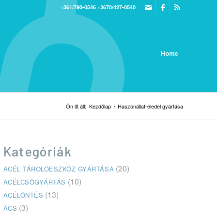
+361/790-0546
+3670/427-0540
Home
Ön itt áll:
Kezdőlap
/
Haszonállat-eledel gyártása
Kategóriák
(20)
ACÉL TÁROLÓESZKÖZ GYÁRTÁSA
(10)
ACÉLCSŐGYÁRTÁS
(13)
ACÉLÖNTÉS
(3)
ÁCS