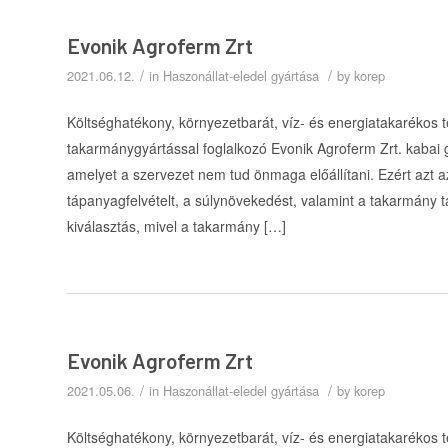
Evonik Agroferm Zrt
/
/
2021.06.12.
in
Haszonállat-eledel gyártása
by
korep
Költséghatékony, környezetbarát, víz- és energiatakarékos tec
takarmánygyártással foglalkozó Evonik Agroferm Zrt. kabai
amelyet a szervezet nem tud önmaga előállítani. Ezért azt az
tápanyagfelvételt, a súlynövekedést, valamint a takarmány 
kiválasztás, mivel a takarmány […]
Evonik Agroferm Zrt
/
/
2021.05.06.
in
Haszonállat-eledel gyártása
by
korep
Költséghatékony, környezetbarát, víz- és energiatakarékos tec