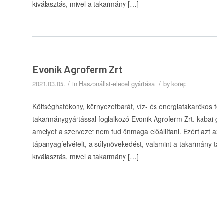
kiválasztás, mivel a takarmány […]
Evonik Agroferm Zrt
/
/
2021.03.05.
in
Haszonállat-eledel gyártása
by
korep
Költséghatékony, környezetbarát, víz- és energiatakarékos tec
takarmánygyártással foglalkozó Evonik Agroferm Zrt. kabai
amelyet a szervezet nem tud önmaga előállítani. Ezért azt az
tápanyagfelvételt, a súlynövekedést, valamint a takarmány 
kiválasztás, mivel a takarmány […]