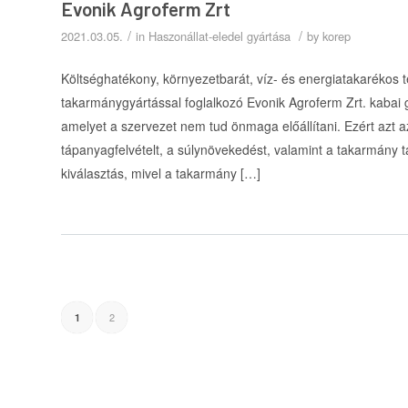
Evonik Agroferm Zrt
/
/
2021.03.05.
in
Haszonállat-eledel gyártása
by
korep
Költséghatékony, környezetbarát, víz- és energiatakarékos tec
takarmánygyártással foglalkozó Evonik Agroferm Zrt. kabai
amelyet a szervezet nem tud önmaga előállítani. Ezért azt az
tápanyagfelvételt, a súlynövekedést, valamint a takarmány 
kiválasztás, mivel a takarmány […]
2
1