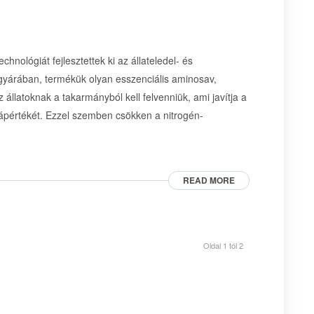
hnológiát fejlesztettek ki az állateledel- és
 gyárában, termékük olyan esszenciális aminosav,
 állatoknak a takarmányból kell felvenniük, ami javítja a
tápértékét. Ezzel szemben csökken a nitrogén-
READ MORE
Oldal 1 tól 2