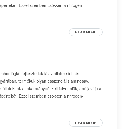
tápértékét. Ezzel szemben csökken a nitrogén-
READ MORE
hnológiát fejlesztettek ki az állateledel- és
 gyárában, termékük olyan esszenciális aminosav,
 állatoknak a takarmányból kell felvenniük, ami javítja a
tápértékét. Ezzel szemben csökken a nitrogén-
READ MORE