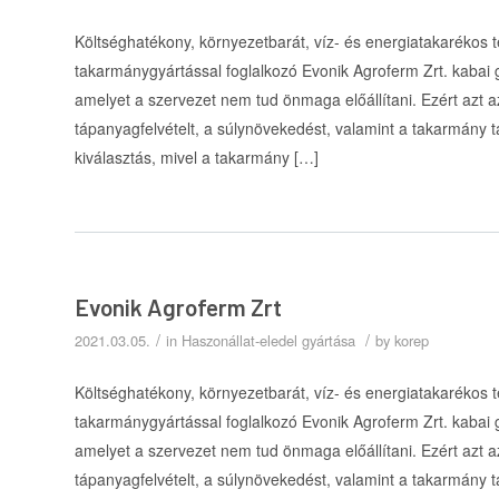
Költséghatékony, környezetbarát, víz- és energiatakarékos tec
takarmánygyártással foglalkozó Evonik Agroferm Zrt. kabai
amelyet a szervezet nem tud önmaga előállítani. Ezért azt az
tápanyagfelvételt, a súlynövekedést, valamint a takarmány 
kiválasztás, mivel a takarmány […]
Evonik Agroferm Zrt
/
/
2021.03.05.
in
Haszonállat-eledel gyártása
by
korep
Költséghatékony, környezetbarát, víz- és energiatakarékos tec
takarmánygyártással foglalkozó Evonik Agroferm Zrt. kabai
amelyet a szervezet nem tud önmaga előállítani. Ezért azt az
tápanyagfelvételt, a súlynövekedést, valamint a takarmány 