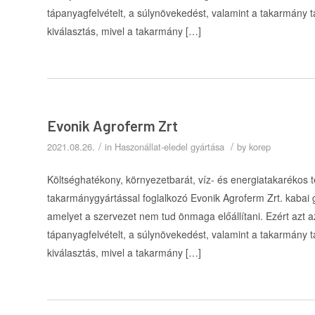
tápanyagfelvételt, a súlynövekedést, valamint a takarmány 
kiválasztás, mivel a takarmány […]
Evonik Agroferm Zrt
/
/
2021.08.26.
in
Haszonállat-eledel gyártása
by
korep
Költséghatékony, környezetbarát, víz- és energiatakarékos tec
takarmánygyártással foglalkozó Evonik Agroferm Zrt. kabai
amelyet a szervezet nem tud önmaga előállítani. Ezért azt az
tápanyagfelvételt, a súlynövekedést, valamint a takarmány 
kiválasztás, mivel a takarmány […]