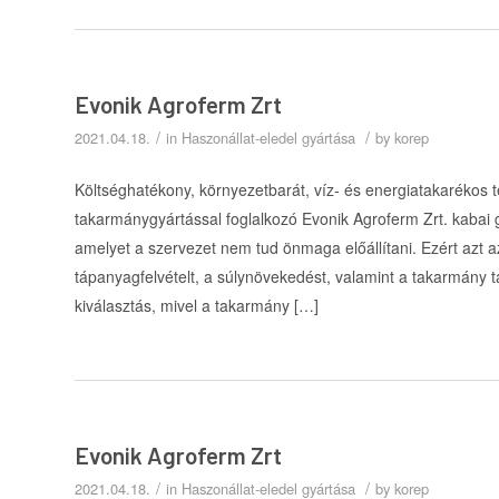
Evonik Agroferm Zrt
/
/
2021.04.18.
in
Haszonállat-eledel gyártása
by
korep
Költséghatékony, környezetbarát, víz- és energiatakarékos tec
takarmánygyártással foglalkozó Evonik Agroferm Zrt. kabai
amelyet a szervezet nem tud önmaga előállítani. Ezért azt az
tápanyagfelvételt, a súlynövekedést, valamint a takarmány 
kiválasztás, mivel a takarmány […]
Evonik Agroferm Zrt
/
/
2021.04.18.
in
Haszonállat-eledel gyártása
by
korep