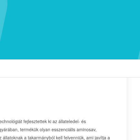
hnológiát fejlesztettek ki az állateledel- és
 gyárában, termékük olyan esszenciális aminosav,
 állatoknak a takarmányból kell felvenniük, ami javítja a