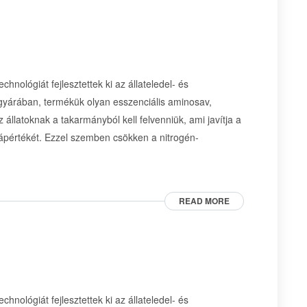
hnológiát fejlesztettek ki az állateledel- és
 gyárában, termékük olyan esszenciális aminosav,
 állatoknak a takarmányból kell felvenniük, ami javítja a
tápértékét. Ezzel szemben csökken a nitrogén-
READ MORE
hnológiát fejlesztettek ki az állateledel- és