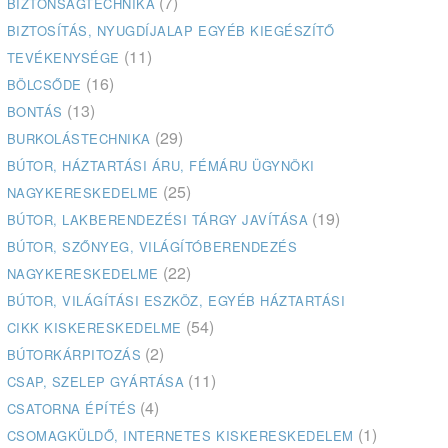
(7)
BIZTONSÁGTECHNIKA
BIZTOSÍTÁS, NYUGDÍJALAP EGYÉB KIEGÉSZÍTŐ
(11)
TEVÉKENYSÉGE
(16)
BÖLCSŐDE
(13)
BONTÁS
(29)
BURKOLÁSTECHNIKA
BÚTOR, HÁZTARTÁSI ÁRU, FÉMÁRU ÜGYNÖKI
(25)
NAGYKERESKEDELME
(19)
BÚTOR, LAKBERENDEZÉSI TÁRGY JAVÍTÁSA
BÚTOR, SZŐNYEG, VILÁGÍTÓBERENDEZÉS
(22)
NAGYKERESKEDELME
BÚTOR, VILÁGÍTÁSI ESZKÖZ, EGYÉB HÁZTARTÁSI
(54)
CIKK KISKERESKEDELME
(2)
BÚTORKÁRPITOZÁS
(11)
CSAP, SZELEP GYÁRTÁSA
(4)
CSATORNA ÉPÍTÉS
(1)
CSOMAGKÜLDŐ, INTERNETES KISKERESKEDELEM