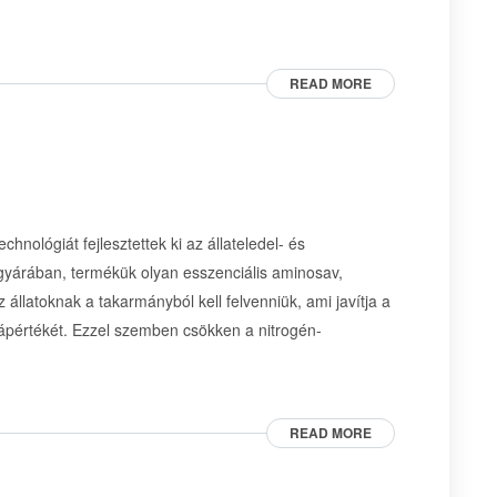
READ MORE
hnológiát fejlesztettek ki az állateledel- és
 gyárában, termékük olyan esszenciális aminosav,
 állatoknak a takarmányból kell felvenniük, ami javítja a
tápértékét. Ezzel szemben csökken a nitrogén-
READ MORE