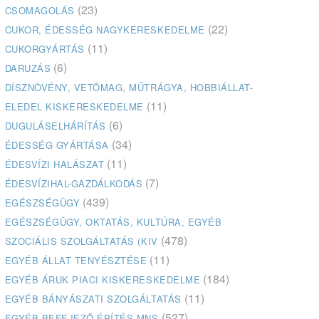
(23)
CSOMAGOLÁS
(22)
CUKOR, ÉDESSÉG NAGYKERESKEDELME
(11)
CUKORGYÁRTÁS
(6)
DARUZÁS
DÍSZNÖVÉNY, VETŐMAG, MŰTRÁGYA, HOBBIÁLLAT-
(11)
ELEDEL KISKERESKEDELME
(6)
DUGULÁSELHÁRÍTÁS
(34)
ÉDESSÉG GYÁRTÁSA
(11)
ÉDESVÍZI HALÁSZAT
(7)
ÉDESVÍZIHAL-GAZDÁLKODÁS
(439)
EGÉSZSÉGÜGY
EGÉSZSÉGÜGY, OKTATÁS, KULTÚRA, EGYÉB
(478)
SZOCIÁLIS SZOLGÁLTATÁS (KIV
(11)
EGYÉB ÁLLAT TENYÉSZTÉSE
(184)
EGYÉB ÁRUK PIACI KISKERESKEDELME
(11)
EGYÉB BÁNYÁSZATI SZOLGÁLTATÁS
(527)
EGYÉB BEFEJEZŐ ÉPÍTÉS MNS