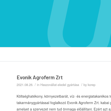
Evonik Agroferm Zrt
/
/
2021.08.26.
in
Haszonállat-eledel gyártása
by
korep
Költséghatékony, környezetbarát, víz- és energiatakarékos tec
takarmánygyártással foglalkozó Evonik Agroferm Zrt. kabai
amelyet a szervezet nem tud önmaga előállítani. Ezért azt az