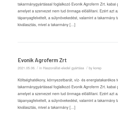
takarmánygyártással foglalkozó Evonik Agroferm Zrt. kabai
amelyet a szervezet nem tud önmaga előállítani. Ezért azt az
tápanyagfelvételt, a súlynövekedést, valamint a takarmány 
kiválasztás, mivel a takarmány […]
Evonik Agroferm Zrt
/
/
2021.05.06.
in
Haszonállat-eledel gyártása
by
korep
Költséghatékony, környezetbarát, víz- és energiatakarékos tec
takarmánygyártással foglalkozó Evonik Agroferm Zrt. kabai
amelyet a szervezet nem tud önmaga előállítani. Ezért azt az
tápanyagfelvételt, a súlynövekedést, valamint a takarmány 
kiválasztás, mivel a takarmány […]