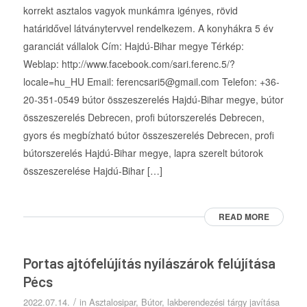
korrekt asztalos vagyok munkámra igényes, rövid
határidővel látványtervvel rendelkezem. A konyhákra 5 év
garanciát vállalok Cím: Hajdú-Bihar megye Térkép:
Weblap: http://www.facebook.com/sari.ferenc.5/?
locale=hu_HU Email: ferencsari5@gmail.com Telefon: +36-
20-351-0549 bútor összeszerelés Hajdú-Bihar megye, bútor
összeszerelés Debrecen, profi bútorszerelés Debrecen,
gyors és megbízható bútor összeszerelés Debrecen, profi
bútorszerelés Hajdú-Bihar megye, lapra szerelt bútorok
összeszerelése Hajdú-Bihar […]
READ MORE
Portas ajtófelújítás nyílászárok felújítása
Pécs
/
2022.07.14.
in
Asztalosipar
,
Bútor, lakberendezési tárgy javítása