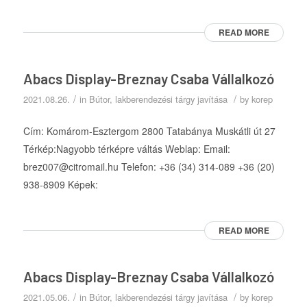
READ MORE
Abacs Display-Breznay Csaba Vállalkozó
/
/
2021.08.26.
in
Bútor, lakberendezési tárgy javítása
by
korep
Cím: Komárom-Esztergom 2800 Tatabánya Muskátli út 27
Térkép:Nagyobb térképre váltás Weblap: Email:
brez007@citromail.hu Telefon: +36 (34) 314-089 +36 (20)
938-8909 Képek:
READ MORE
Abacs Display-Breznay Csaba Vállalkozó
/
/
2021.05.06.
in
Bútor, lakberendezési tárgy javítása
by
korep