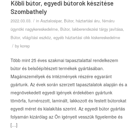
Köbli bútor, egyedi bútorok készítése
Szombathely
/
2022.03.03.
in
Asztalosipar
,
Bútor, háztartási áru, fémáru
ügynöki nagykereskedelme
,
Bútor, lakberendezési tárgy javítása
,
Bútor, világítási eszköz, egyéb háztartási cikk kiskereskedelme
/
by
korep
Több mint 25 éves szakmai tapasztalattal rendelkezem
bútor és belsőépítészeti termékek gyártásában.
Magánszemélyek és intézmények részére egyaránt
gyártunk. Az évek során szerzett tapasztalatok alapján és a
megnövekedett egyedi igények érdekében gyártunk
tömörfa, furnérozott, laminált, lakkozott és festett bútorokat
egyedi méret és kialakítás szerint. Az egyedi bútor gyártás
folyamán kizárólag az Ön igényeit vesszük figyelembe és
[…]