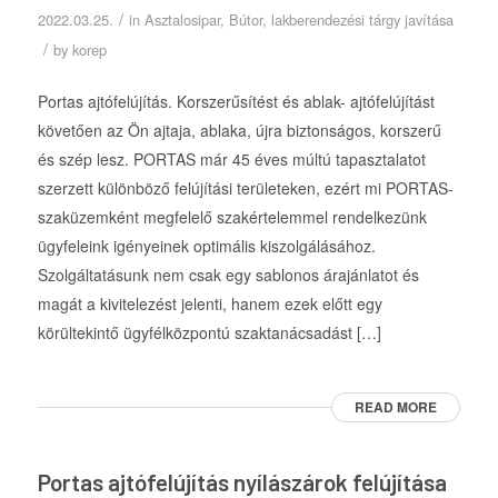
/
2022.03.25.
in
Asztalosipar
,
Bútor, lakberendezési tárgy javítása
/
by
korep
Portas ajtófelújítás. Korszerűsítést és ablak- ajtófelújítást
követően az Ön ajtaja, ablaka, újra biztonságos, korszerű
és szép lesz. PORTAS már 45 éves múltú tapasztalatot
szerzett különböző felújítási területeken, ezért mi PORTAS-
szaküzemként megfelelő szakértelemmel rendelkezünk
ügyfeleink igényeinek optimális kiszolgálásához.
Szolgáltatásunk nem csak egy sablonos árajánlatot és
magát a kivitelezést jelenti, hanem ezek előtt egy
körültekintő ügyfélközpontú szaktanácsadást […]
READ MORE
Portas ajtófelújítás nyílászárok felújítása