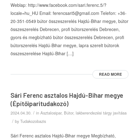
Weblap: http://www.facebook.com/sari.ferenc.5/?
locale=hu_HU Email: ferencsari5@gmail.com Telefon: +36-
20-351-0549 bútor összeszerelés Hajdú-Bihar megye, bútor
összeszerelés Debrecen, profi bútorszerelés Debrecen,
gyors és megbízható bútor összeszerelés Debrecen, profi
bútorszerelés Hajdú-Bihar megye, lapra szerelt bútorok
összeszerelése Hajdú-Bihar […]
READ MORE
Sári Ferenc asztalos Hajdú-Bihar megye
(Építőiparitudakozó)
/
2024.04.30.
in
Asztalosipar
,
Bútor, lakberendezési tárgy javítása
/
by
Tudakozobazis
Sári Ferenc asztalos Hajdú-Bihar megye Megbízható,