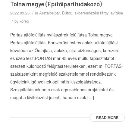
Tolna megye (Építőiparitudakozó)
/
2022.03.25.
in
Asztalosipar
,
Bútor, lakberendezési tárgy javítása
/
by
korep
Portas ajtófelújítás nyílászárok felújítása Tolna megye
Portas ajtófelújítás. Korszerűsítést és ablak- ajtófelújítást
követően az Ön ajtaja, ablaka, újra biztonságos, korszerű
és szép lesz.PORTAS már 45 éves múltú tapasztalatot
szerzett különböző felújítási területeken, ezért mi PORTAS-
szaküzemként megfelelő szakértelemmel rendelkezünk
ügyfeleink igényeinek optimális kiszolgálásához.
Szolgáltatásunk nem csak egy sablonos árajánlatot és
magát a kivitelezést jelenti, hanem ezek […]
READ MORE