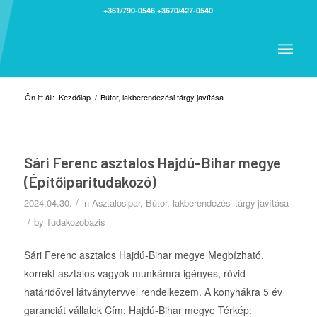
+361/790-0546
+3670/427-0540
Ön itt áll:
Kezdőlap
/
Bútor, lakberendezési tárgy javítása
Sári Ferenc asztalos Hajdú-Bihar megye
(Építőiparitudakozó)
/
2024.04.30.
in
Asztalosipar
,
Bútor, lakberendezési tárgy javítása
/
by
Tudakozobazis
Sári Ferenc asztalos Hajdú-Bihar megye Megbízható,
korrekt asztalos vagyok munkámra igényes, rövid
határidővel látványtervvel rendelkezem. A konyhákra 5 év
garanciát vállalok Cím: Hajdú-Bihar megye Térkép: