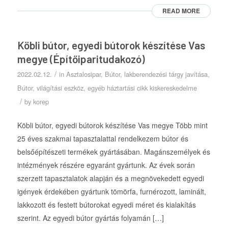
READ MORE
Köbli bútor, egyedi bútorok készítése Vas
megye (Építőiparitudakozó)
/
2022.02.12.
in
Asztalosipar
,
Bútor, lakberendezési tárgy javítása
,
Bútor, világítási eszköz, egyéb háztartási cikk kiskereskedelme
/
by
korep
Köbli bútor, egyedi bútorok készítése Vas megye Több mint
25 éves szakmai tapasztalattal rendelkezem bútor és
belsőépítészeti termékek gyártásában. Magánszemélyek és
intézmények részére egyaránt gyártunk. Az évek során
szerzett tapasztalatok alapján és a megnövekedett egyedi
igények érdekében gyártunk tömörfa, furnérozott, laminált,
lakkozott és festett bútorokat egyedi méret és kialakítás
szerint. Az egyedi bútor gyártás folyamán […]