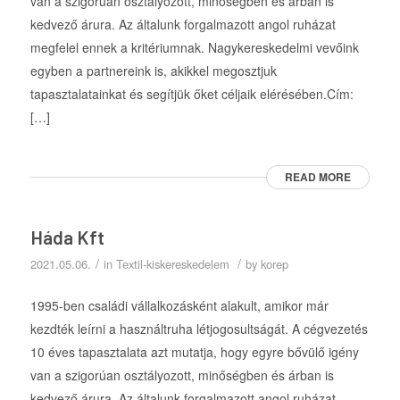
van a szigorúan osztályozott, minőségben és árban is
kedvező árura. Az általunk forgalmazott angol ruházat
megfelel ennek a kritériumnak. Nagykereskedelmi vevőink
egyben a partnereink is, akikkel megosztjuk
tapasztalatainkat és segítjük őket céljaik elérésében.Cím:
[…]
READ MORE
Háda Kft
/
/
2021.05.06.
in
Textil-kiskereskedelem
by
korep
1995-ben családi vállalkozásként alakult, amikor már
kezdték leírni a használtruha létjogosultságát. A cégvezetés
10 éves tapasztalata azt mutatja, hogy egyre bővülő igény
van a szigorúan osztályozott, minőségben és árban is
kedvező árura. Az általunk forgalmazott angol ruházat