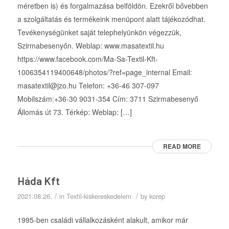
méretben is) és forgalmazása belföldön. Ezekről bővebben
a szolgáltatás és termékeink menüpont alatt tájékozódhat.
Tevékenységünket saját telephelyünkön végezzük,
Szirmabesenyőn. Weblap: www.masatextil.hu
https://www.facebook.com/Ma-Sa-Textil-Kft-
1006354119400648/photos/?ref=page_internal Email:
masatextil@jzo.hu Telefon: +36-46 307-097
Mobilszám:+36-30 9031-354 Cím: 3711 Szirmabesenyő
Állomás út 73. Térkép: Weblap: […]
READ MORE
Háda Kft
/
/
2021.08.26.
in
Textil-kiskereskedelem
by
korep
1995-ben családi vállalkozásként alakult, amikor már