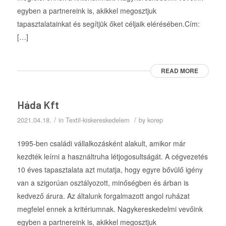
egyben a partnereink is, akikkel megosztjuk
tapasztalatainkat és segítjük őket céljaik elérésében.Cím:
[…]
READ MORE
Háda Kft
/
/
2021.04.18.
in
Textil-kiskereskedelem
by
korep
1995-ben családi vállalkozásként alakult, amikor már
kezdték leírni a használtruha létjogosultságát. A cégvezetés
10 éves tapasztalata azt mutatja, hogy egyre bővülő igény
van a szigorúan osztályozott, minőségben és árban is
kedvező árura. Az általunk forgalmazott angol ruházat
megfelel ennek a kritériumnak. Nagykereskedelmi vevőink
egyben a partnereink is, akikkel megosztjuk