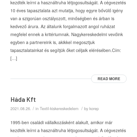
kezdték leírni a használtruha létjogosultságát. A cégvezetés
10 éves tapasztalata azt mutatja, hogy egyre bővülő igény
van a szigorúan osztályozott, minőségben és árban is
kedvező árura. Az általunk forgalmazott angol ruházat
megfelel ennek a kritériumnak. Nagykereskedelmi vevőink
egyben a partnereink is, akikkel megosztjuk
tapasztalatainkat és segítjük őket céljaik elérésében.Cím:
[…]
READ MORE
Háda Kft
/
/
2021.08.26.
in
Textil-kiskereskedelem
by
korep
1995-ben családi vállalkozásként alakult, amikor már
kezdték leírni a használtruha létjogosultságát. A cégvezetés