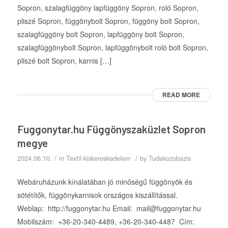
Sopron, szalagfüggöny lapfüggöny Sopron, roló Sopron,
pliszé Sopron, függönybolt Sopron, függöny bolt Sopron,
szalagfüggöny bolt Sopron, lapfüggöny bolt Sopron,
szalagfüggönybolt Sopron, lapfüggönybolt roló bolt Sopron,
pliszé bolt Sopron, karnis […]
READ MORE
Fuggonytar.hu Függönyszaküzlet Sopron
megye
/
/
2024.06.10.
in
Textil-kiskereskedelem
by
Tudakozobazis
Webáruházunk kínálatában jó minőségű függönyök és
sötétítők, függönykarnisok országos kiszállítással.
Weblap: http://fuggonytar.hu Email: mail@fuggonytar.hu
Mobilszám: +36-20-340-4489, +36-20-340-4487 Cím: