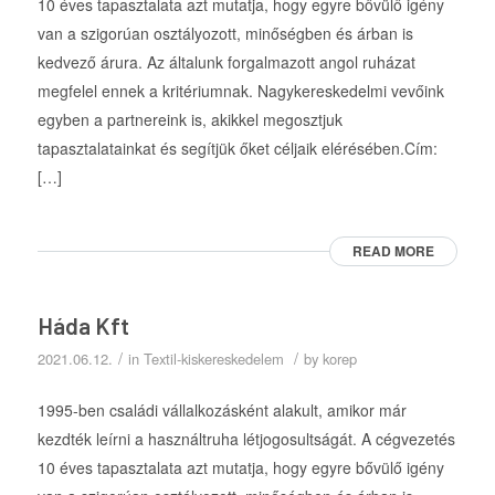
10 éves tapasztalata azt mutatja, hogy egyre bővülő igény
van a szigorúan osztályozott, minőségben és árban is
kedvező árura. Az általunk forgalmazott angol ruházat
megfelel ennek a kritériumnak. Nagykereskedelmi vevőink
egyben a partnereink is, akikkel megosztjuk
tapasztalatainkat és segítjük őket céljaik elérésében.Cím:
[…]
READ MORE
Háda Kft
/
/
2021.06.12.
in
Textil-kiskereskedelem
by
korep
1995-ben családi vállalkozásként alakult, amikor már
kezdték leírni a használtruha létjogosultságát. A cégvezetés
10 éves tapasztalata azt mutatja, hogy egyre bővülő igény