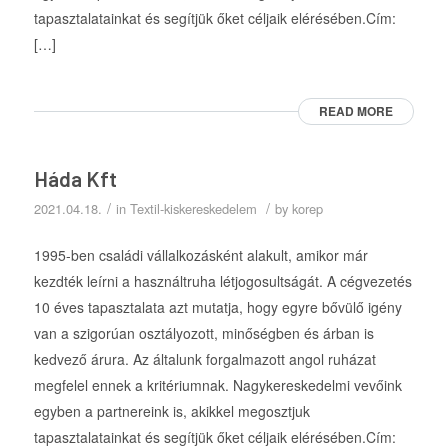
tapasztalatainkat és segítjük őket céljaik elérésében.Cím:
[…]
READ MORE
Háda Kft
/
/
2021.04.18.
in
Textil-kiskereskedelem
by
korep
1995-ben családi vállalkozásként alakult, amikor már
kezdték leírni a használtruha létjogosultságát. A cégvezetés
10 éves tapasztalata azt mutatja, hogy egyre bővülő igény
van a szigorúan osztályozott, minőségben és árban is
kedvező árura. Az általunk forgalmazott angol ruházat
megfelel ennek a kritériumnak. Nagykereskedelmi vevőink
egyben a partnereink is, akikkel megosztjuk
tapasztalatainkat és segítjük őket céljaik elérésében.Cím: