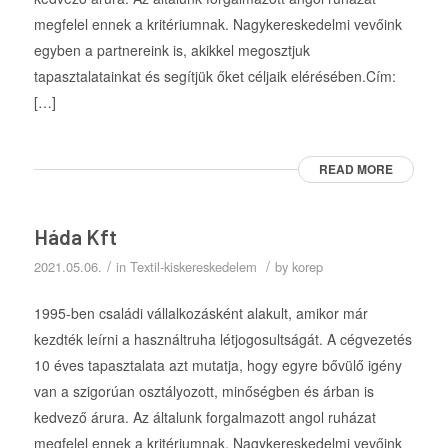
megfelel ennek a kritériumnak. Nagykereskedelmi vevőink
egyben a partnereink is, akikkel megosztjuk
tapasztalatainkat és segítjük őket céljaik elérésében.Cím:
[…]
READ MORE
Háda Kft
/
/
2021.05.06.
in
Textil-kiskereskedelem
by
korep
1995-ben családi vállalkozásként alakult, amikor már
kezdték leírni a használtruha létjogosultságát. A cégvezetés
10 éves tapasztalata azt mutatja, hogy egyre bővülő igény
van a szigorúan osztályozott, minőségben és árban is
kedvező árura. Az általunk forgalmazott angol ruházat
megfelel ennek a kritériumnak. Nagykereskedelmi vevőink