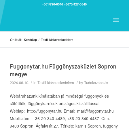
+361/790-0546
+3670/427-0540
Ön itt áll:
Kezdőlap
/
Textil-kiskereskedelem
Fuggonytar.hu Függönyszaküzlet Sopron
megye
/
/
2024.06.10.
in
Textil-kiskereskedelem
by
Tudakozobazis
Webáruházunk kínálatában jó minőségű függönyök és
sötétítők, függönykarnisok országos kiszállítással.
Weblap: http://fuggonytar.hu Email: mail@fuggonytar.hu
Mobilszám: +36-20-340-4489, +36-20-340-4487 Cím:
9400 Sopron, Ágfalvi út 27. Térkép: karnis Sopron, függöny