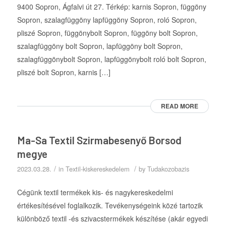
9400 Sopron, Ágfalvi út 27. Térkép: karnis Sopron, függöny
Sopron, szalagfüggöny lapfüggöny Sopron, roló Sopron,
pliszé Sopron, függönybolt Sopron, függöny bolt Sopron,
szalagfüggöny bolt Sopron, lapfüggöny bolt Sopron,
szalagfüggönybolt Sopron, lapfüggönybolt roló bolt Sopron,
pliszé bolt Sopron, karnis […]
READ MORE
Ma-Sa Textil Szirmabesenyő Borsod
megye
/
/
2023.03.28.
in
Textil-kiskereskedelem
by
Tudakozobazis
Cégünk textil termékek kis- és nagykereskedelmi
értékesítésével foglalkozik. Tevékenységeink közé tartozik
különböző textil -és szivacstermékek készítése (akár egyedi