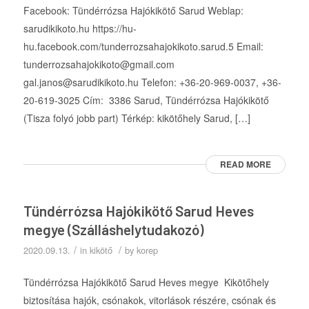
Facebook: Tündérrózsa Hajókikötő Sarud Weblap:
sarudikikoto.hu https://hu-
hu.facebook.com/tunderrozsahajokikoto.sarud.5 Email:
tunderrozsahajokikoto@gmail.com
gal.janos@sarudikikoto.hu Telefon: +36-20-969-0037, +36-
20-619-3025 Cím: 3386 Sarud, Tündérrózsa Hajókikötő
(Tisza folyó jobb part) Térkép: kikötőhely Sarud, […]
READ MORE
Tündérrózsa Hajókikötő Sarud Heves
megye (Szálláshelytudakozó)
/
/
2020.09.13.
in
kikötő
by
korep
Tündérrózsa Hajókikötő Sarud Heves megye Kikötőhely
biztosítása hajók, csónakok, vitorlások részére, csónak és