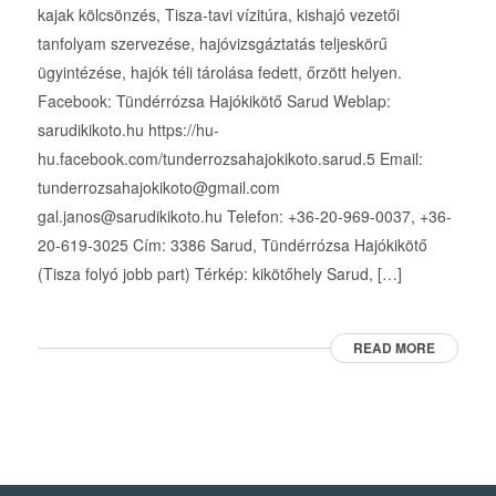
kajak kölcsönzés, Tisza-tavi vízitúra, kishajó vezetői
tanfolyam szervezése, hajóvizsgáztatás teljeskörű
ügyintézése, hajók téli tárolása fedett, őrzött helyen.
Facebook: Tündérrózsa Hajókikötő Sarud Weblap:
sarudikikoto.hu https://hu-
hu.facebook.com/tunderrozsahajokikoto.sarud.5 Email:
tunderrozsahajokikoto@gmail.com
gal.janos@sarudikikoto.hu Telefon: +36-20-969-0037, +36-
20-619-3025 Cím: 3386 Sarud, Tündérrózsa Hajókikötő
(Tisza folyó jobb part) Térkép: kikötőhely Sarud, […]
READ MORE