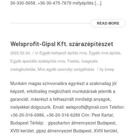
30-330-5658, +36-30-475-7679 mélyépítés […]
READ MORE
Welsprofit-Gipsl Kft. szárazépítészet
/
2022.02.24.
in
Egyéb befejező építés mns
,
Egyéb mns építés
,
Egyéb speciális szaképítés mns
,
Festés, üvegezés
,
/
melegburkolás
,
Mns egyéb személyi szolgáltatás
by
korep
Munkám magas színvonalára egyrészt a szakmailag jól
képzett, erkölcsileg megbízható munkatársak jelentik a
garanciát, másrészt a felhasznált minőségi anyagok,
melyekkel dolgozunk. Email: welsprofit@gmail.com Telefon:
+36-20-316-6986, +36-20-316-6289 Cím: Pest Kartal,
Budapest Térkép: gipszkarton álmennyezet Budapest,
XVIII kerület, gipsz álmennyezet Budapest, XVIII kerület,