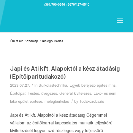
+361/790-0546
+3670/427-0540
Ön itt áll:
Kezdőlap
/
melegburkolás
Japi és Ati kft. Alapoktól a kész átadásig
(Építőiparitudakozó)
/
2023.07.27.
in
Burkolástechnika
,
Egyéb befejező építés mns
,
Építőipar
,
Festés, üvegezés
,
Generál kivitelezés
,
Lakó- és nem
/
lakó épület építése
,
melegburkolás
by
Tudakozobazis
Japi és Ati kft. Alapoktól a kész átadásig Cégemmel
vállalom az építőiparral kapcsolatos munkák teljeskörű
kivitelezését legyen szó részleges vagy teljeskörű