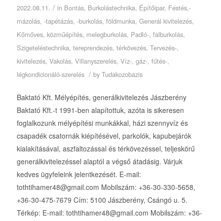
/
2022.08.11.
in
Bontás
,
Burkolástechnika
,
Építőipar
,
Festés,-
mázolás, -tapétázás, -burkolás
,
földmunka
,
Generál kivitelezés
,
Kőmőves
,
közműépítés
,
melegburkolás
,
Padló-, falburkolás
,
Szigeteléstechnika
,
tereprendezés
,
térkövezés
,
Tervezés-,
kivitelezés
,
Vakolás
,
Villanyszerelés
,
Víz-, gáz-, fűtés-,
/
légkondicionáló-szerelés
by
Tudakozobazis
Baktató Kft. Mélyépítés, generálkivitelezés Jászberény
Baktató Kft.-t 1991-ben alapítottuk, azóta is sikeresen
foglalkozunk mélyépítési munkákkal, házi szennyvíz és
csapadék csatornák kiépítésével, parkolók, kapubejárók
kialakításával, aszfaltozással és térkövezéssel, teljeskörű
generálkivitelezéssel alaptól a végső átadásig. Várjuk
kedves ügyfeleink jelentkezését. E-mail:
tothtihamer48@gmail.com Mobilszám: +36-30-330-5658,
+36-30-475-7679 Cím: 5100 Jászberény, Csángó u. 5.
Térkép: E-mail: tothtihamer48@gmail.com Mobilszám: +36-