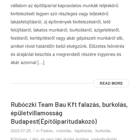
vállalom az építőiparral kapcsolatos munkák teljeskörű
kivitelezését legyen szó részleges vagy teljeskörű
lakásfelújításról, új építmények kivitelezéséről, tető
felújításról, lakatos munkáról, burkolásról, szigetelésről,
festésről, kertépítésről vagy akár gépészeti munkáról stb,
amiket rövid határidőn belül elvégzünk. Előzetes felmérés
és árajánlat készítés a megrendelő részére ingyenes és
akár azonnal […]
READ MORE
Rubóczki Team Bau Kft falazás, burkolás,
épületvillamosság
Budapest(Építőiparitudakozó)
/
2023.07.25.
in
Festés,- mázolás, -tapétázás, -burkolás
,
Kőmőves
,
Lakó- és nem lakó épület építése
,
melegburkolás
,