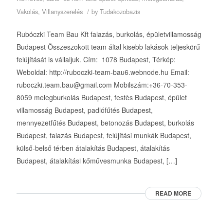
/
Vakolás
,
Villanyszerelés
by
Tudakozobazis
Rubóczki Team Bau Kft falazás, burkolás, épületvillamosság
Budapest Összeszokott team által kisebb lakások teljeskörű
felújítását is vállaljuk. Cím: 1078 Budapest, Térkép:
Weboldal: http://ruboczki-team-bau6.webnode.hu Email:
ruboczki.team.bau@gmail.com Mobilszám:+36-70-353-
8059 melegburkolás Budapest, festès Budapest, épület
villamosság Budapest, padlófűtés Budapest,
mennyezetfűtés Budapest, betonozás Budapest, burkolás
Budapest, falazás Budapest, felújítási munkák Budapest,
külső-belső térben átalakítás Budapest, átalakítás
Budapest, átalakítási kőművesmunka Budapest, […]
READ MORE