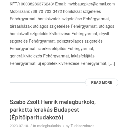
KFT/100038286376243/ Email: mvbbauepker@gmail.com
Mobilszám:+36-70-703-3472 homlokzat szigetelés
Fehérgyarmat, homlokzatok szigetelése Fehérgyarmat,
társasházak utólagos szigetelése Fehérgyarmat, utólagos
homlokzati szigetelés kivitelezése Fehérgyarmat, dryvit
szigetelés Fehérgyarmat, polisztirollapos szigetelés
Fehérgyarmat, szerkezetépítés Fehérgyarmat,
generálkivitelezés Fehérgyarmat, lakásfelújítás
Fehérgyarmat, új épületek kivitelezése Fehérgyarmat, […]
READ MORE
Szabó Zsolt Henrik melegburkoló,
parketta lerakás Budapest
(Építőiparitudakozó)
/
/
2023.07.10.
in
melegburkolás
by
Tudakozobazis