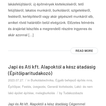
lakásfelújításról, új építmények kivitelezéséről, tető
felújításról, lakatos munkáról, burkolásról, szigetelésről,
festésről, kertépítésről vagy akár gépészeti munkáról stb,
amiket rövid határidőn belül elvégzünk. Előzetes felmérés
és árajánlat készítés a megrendelő részére ingyenes és
akár azonnal […]
READ MORE
Japi és Ati kft. Alapoktól a kész átadásig
(Építőiparitudakozó)
/
2023.07.27.
in
Burkolástechnika
,
Egyéb befejező építés mns
,
Építőipar
,
Festés, üvegezés
,
Generál kivitelezés
,
Lakó- és nem
/
lakó épület építése
,
melegburkolás
by
Tudakozobazis
Japi és Ati kft. Alapoktól a kész átadásig Cégemmel