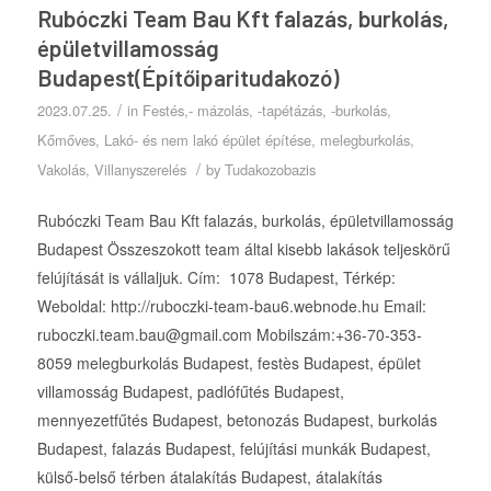
Rubóczki Team Bau Kft falazás, burkolás,
épületvillamosság
Budapest(Építőiparitudakozó)
/
2023.07.25.
in
Festés,- mázolás, -tapétázás, -burkolás
,
Kőmőves
,
Lakó- és nem lakó épület építése
,
melegburkolás
,
/
Vakolás
,
Villanyszerelés
by
Tudakozobazis
Rubóczki Team Bau Kft falazás, burkolás, épületvillamosság
Budapest Összeszokott team által kisebb lakások teljeskörű
felújítását is vállaljuk. Cím: 1078 Budapest, Térkép:
Weboldal: http://ruboczki-team-bau6.webnode.hu Email:
ruboczki.team.bau@gmail.com Mobilszám:+36-70-353-
8059 melegburkolás Budapest, festès Budapest, épület
villamosság Budapest, padlófűtés Budapest,
mennyezetfűtés Budapest, betonozás Budapest, burkolás
Budapest, falazás Budapest, felújítási munkák Budapest,
külső-belső térben átalakítás Budapest, átalakítás