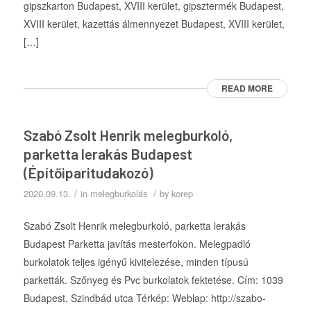
gipszkarton Budapest, XVIII kerület, gipsztermék Budapest,
XVIII kerület, kazettás álmennyezet Budapest, XVIII kerület,
[…]
READ MORE
Szabó Zsolt Henrik melegburkoló,
parketta lerakás Budapest
(Építőiparitudakozó)
/
/
2020.09.13.
in
melegburkolás
by
korep
Szabó Zsolt Henrik melegburkoló, parketta lerakás
Budapest Parketta javítás mesterfokon. Melegpadló
burkolatok teljes igényű kivitelezése, minden típusú
parketták. Szőnyeg és Pvc burkolatok fektetése. Cím: 1039
Budapest, Szindbád utca Térkép: Weblap: http://szabo-