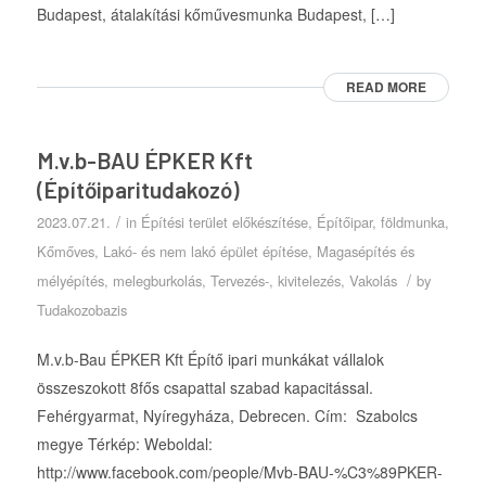
Budapest, átalakítási kőművesmunka Budapest, […]
READ MORE
M.v.b-BAU ÉPKER Kft
(Építőiparitudakozó)
/
2023.07.21.
in
Építési terület előkészítése
,
Építőipar
,
földmunka
,
Kőmőves
,
Lakó- és nem lakó épület építése
,
Magasépítés és
/
mélyépítés
,
melegburkolás
,
Tervezés-, kivitelezés
,
Vakolás
by
Tudakozobazis
M.v.b-Bau ÉPKER Kft Építő ipari munkákat vállalok
összeszokott 8fős csapattal szabad kapacitással.
Fehérgyarmat, Nyíregyháza, Debrecen. Cím: Szabolcs
megye Térkép: Weboldal:
http://www.facebook.com/people/Mvb-BAU-%C3%89PKER-