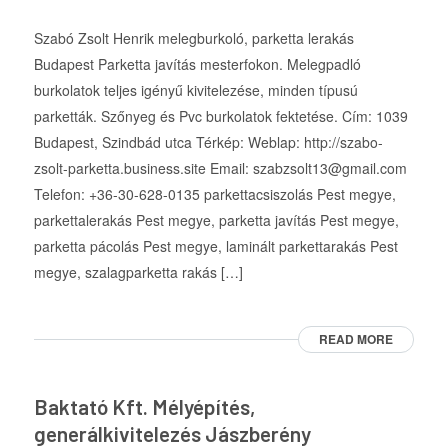
Szabó Zsolt Henrik melegburkoló, parketta lerakás
Budapest Parketta javítás mesterfokon. Melegpadló
burkolatok teljes igényű kivitelezése, minden típusú
parketták. Szőnyeg és Pvc burkolatok fektetése. Cím: 1039
Budapest, Szindbád utca Térkép: Weblap: http://szabo-
zsolt-parketta.business.site Email: szabzsolt13@gmail.com
Telefon: +36-30-628-0135 parkettacsiszolás Pest megye,
parkettalerakás Pest megye, parketta javítás Pest megye,
parketta pácolás Pest megye, laminált parkettarakás Pest
megye, szalagparketta rakás […]
READ MORE
Baktató Kft. Mélyépítés,
generálkivitelezés Jászberény