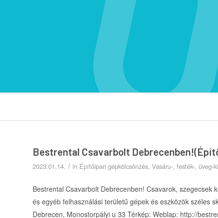
Bestrental Csavarbolt Debrecenben!(Épít
/
2023.01.14.
in
Építőipari gépkölcsönzés
,
Vasáru-, festék-, üveg-
Bestrental Csavarbolt Debrecenben! Csavarok, szegecsek k
és egyéb felhasználási területű gépek és eszközök széles sk
Debrecen, Monostorpályi u 33 Térkép: Weblap: http://bestre