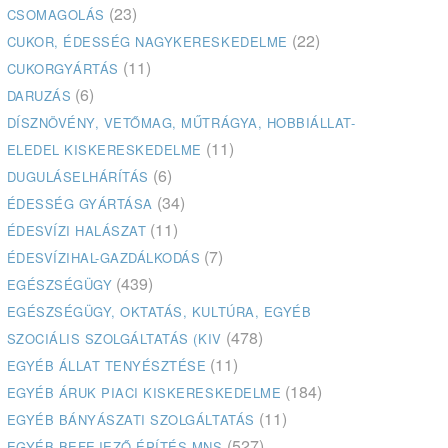
(23)
CSOMAGOLÁS
(22)
CUKOR, ÉDESSÉG NAGYKERESKEDELME
(11)
CUKORGYÁRTÁS
(6)
DARUZÁS
DÍSZNÖVÉNY, VETŐMAG, MŰTRÁGYA, HOBBIÁLLAT-
(11)
ELEDEL KISKERESKEDELME
(6)
DUGULÁSELHÁRÍTÁS
(34)
ÉDESSÉG GYÁRTÁSA
(11)
ÉDESVÍZI HALÁSZAT
(7)
ÉDESVÍZIHAL-GAZDÁLKODÁS
(439)
EGÉSZSÉGÜGY
EGÉSZSÉGÜGY, OKTATÁS, KULTÚRA, EGYÉB
(478)
SZOCIÁLIS SZOLGÁLTATÁS (KIV
(11)
EGYÉB ÁLLAT TENYÉSZTÉSE
(184)
EGYÉB ÁRUK PIACI KISKERESKEDELME
(11)
EGYÉB BÁNYÁSZATI SZOLGÁLTATÁS
(527)
EGYÉB BEFEJEZŐ ÉPÍTÉS MNS