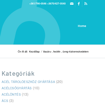
+361/790-0546
+3670/427-0540
Home
Ön itt áll:
Kezdőlap
/
Vasáru-, festék-, üveg-kiskereskedelem
Kategóriák
(20)
ACÉL TÁROLÓESZKÖZ GYÁRTÁSA
(10)
ACÉLCSŐGYÁRTÁS
(13)
ACÉLÖNTÉS
(3)
ÁCS