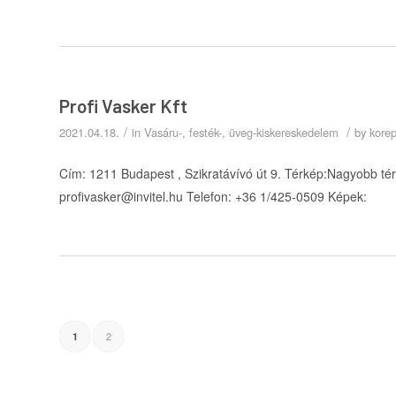
Profi Vasker Kft
/
/
2021.04.18.
in
Vasáru-, festék-, üveg-kiskereskedelem
by
kore
Cím: 1211 Budapest , Szikratávívó út 9. Térkép:Nagyobb térké
profivasker@invitel.hu Telefon: +36 1/425-0509 Képek:
2
1