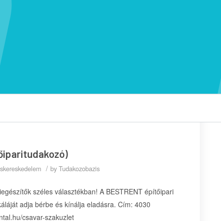
őiparitudakozó)
/
kiskereskedelem
by
Tudakozobazis
iegészítők széles választékban! A BESTRENT építőipari
áláját adja bérbe és kínálja eladásra. Cím: 4030
ntal.hu/csavar-szakuzlet