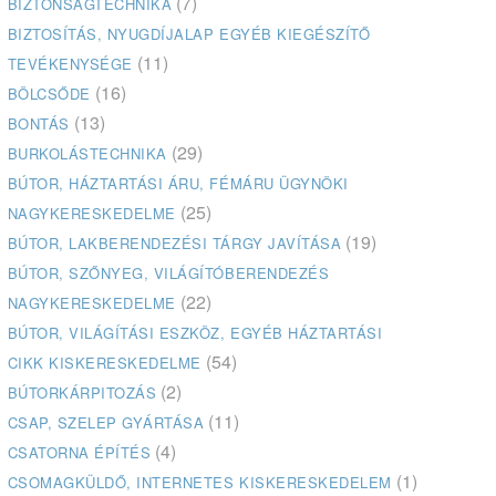
(7)
BIZTONSÁGTECHNIKA
BIZTOSÍTÁS, NYUGDÍJALAP EGYÉB KIEGÉSZÍTŐ
(11)
TEVÉKENYSÉGE
(16)
BÖLCSŐDE
(13)
BONTÁS
(29)
BURKOLÁSTECHNIKA
BÚTOR, HÁZTARTÁSI ÁRU, FÉMÁRU ÜGYNÖKI
(25)
NAGYKERESKEDELME
(19)
BÚTOR, LAKBERENDEZÉSI TÁRGY JAVÍTÁSA
BÚTOR, SZŐNYEG, VILÁGÍTÓBERENDEZÉS
(22)
NAGYKERESKEDELME
BÚTOR, VILÁGÍTÁSI ESZKÖZ, EGYÉB HÁZTARTÁSI
(54)
CIKK KISKERESKEDELME
(2)
BÚTORKÁRPITOZÁS
(11)
CSAP, SZELEP GYÁRTÁSA
(4)
CSATORNA ÉPÍTÉS
(1)
CSOMAGKÜLDŐ, INTERNETES KISKERESKEDELEM