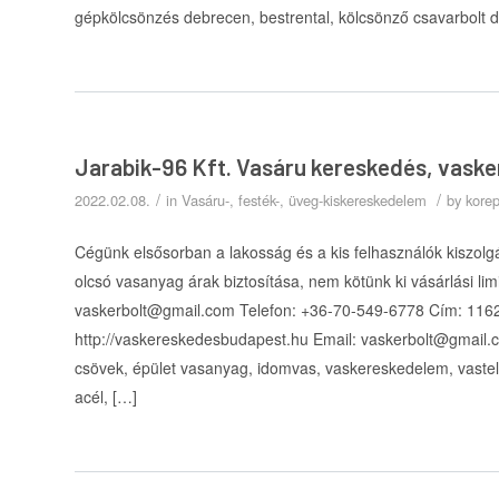
gépkölcsönzés debrecen, bestrental, kölcsönző csavarbolt 
Jarabik-96 Kft. Vasáru kereskedés, vask
/
/
2022.02.08.
in
Vasáru-, festék-, üveg-kiskereskedelem
by
kore
Cégünk elsősorban a lakosság és a kis felhasználók kiszolg
olcsó vasanyag árak biztosítása, nem kötünk ki vásárlási li
vaskerbolt@gmail.com Telefon: +36-70-549-6778 Cím: 1162
http://vaskereskedesbudapest.hu Email: vaskerbolt@gmail
csövek, épület vasanyag, idomvas, vaskereskedelem, vastele
acél, […]