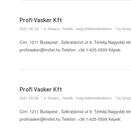
Profi Vasker Kft
/
/
2021.06.12.
in
Vasáru-, festék-, üveg-kiskereskedelem
by
kore
Cím: 1211 Budapest , Szikratávívó út 9. Térkép:Nagyobb térké
profivasker@invitel.hu Telefon: +36 1/425-0509 Képek:
Profi Vasker Kft
/
/
2021.05.06.
in
Vasáru-, festék-, üveg-kiskereskedelem
by
kore
Cím: 1211 Budapest , Szikratávívó út 9. Térkép:Nagyobb térké
profivasker@invitel.hu Telefon: +36 1/425-0509 Képek: