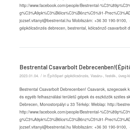
http://www.facebook.com/people/Bestrental-%C3%89p%C
g%C3%A9pk%C3%B6lcs%C3%B6nz%C5%91-Prec%C3%ADz-Cre
jozsef.vitanyi@bestrental.hu Mobilszám: +36 30 190-9100,
gépkölcsönzés debrecen, bestrental, kölcsönző csavarbolt 
Bestrental Csavarbolt Debrecenben!(Épít
/
2023.01.04.
in
Építőipari gépkölcsönzés
,
Vasáru-, festék-, üveg-
Bestrental Csavarbolt Debrecenben! Csavarok, szegecsek k
és egyéb felhasználási területű gépek és eszközök széles sk
Debrecen, Monostorpályi u 33 Térkép: Weblap: http://bestre
http://www.facebook.com/people/Bestrental-%C3%89p%C
g%C3%A9pk%C3%B6lcs%C3%B6nz%C5%91-Prec%C3%ADz-Cre
jozsef.vitanyi@bestrental.hu Mobilszám: +36 30 190-9100,