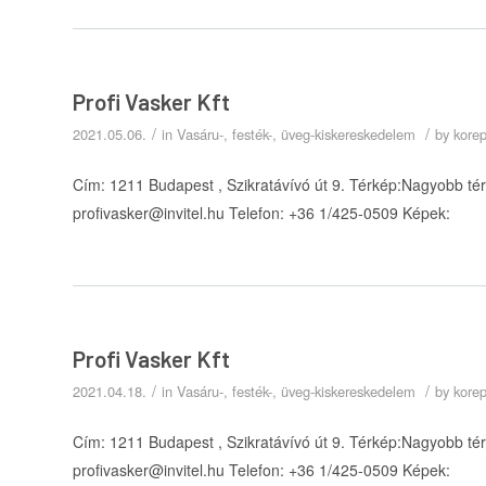
Profi Vasker Kft
/
/
2021.05.06.
in
Vasáru-, festék-, üveg-kiskereskedelem
by
kore
Cím: 1211 Budapest , Szikratávívó út 9. Térkép:Nagyobb térké
profivasker@invitel.hu Telefon: +36 1/425-0509 Képek:
Profi Vasker Kft
/
/
2021.04.18.
in
Vasáru-, festék-, üveg-kiskereskedelem
by
kore
Cím: 1211 Budapest , Szikratávívó út 9. Térkép:Nagyobb térké
profivasker@invitel.hu Telefon: +36 1/425-0509 Képek: