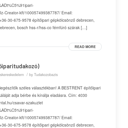
3%ADt%C5%91ipari-
ator-kft/100057499387787/ Email:
 +36-30-675-9578 építőipari gépkölcsönző debrecen,
debrecen, bosch hss-r/hss-co fémfúró szárak […]
READ MORE
őiparitudakozó)
/
kiskereskedelem
by
Tudakozobazis
iegészítők széles választékban! A BESTRENT építőipari
áláját adja bérbe és kínálja eladásra. Cím: 4030
ntal.hu/csavar-szakuzlet
3%ADt%C5%91ipari-
ator-kft/100057499387787/ Email:
 +36-30-675-9578 építőipari gépkölcsönző debrecen,