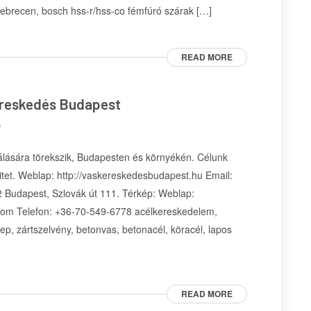
debrecen, bosch hss-r/hss-co fémfúró szárak […]
READ MORE
ereskedés Budapest
p
álására törekszik, Budapesten és környékén. Célunk
mitet. Weblap: http://vaskereskedesbudapest.hu Email:
 Budapest, Szlovák út 111. Térkép: Weblap:
.com Telefon: +36-70-549-6778 acélkereskedelem,
p, zártszelvény, betonvas, betonacél, köracél, lapos
READ MORE