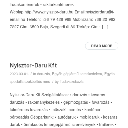
irodakonténerek • raktárkonténerek
Weblap:http://www.nyisztor-daru.hu Email:nyisztordaru@t-
email.hu Telefon: +36-79-428-968 Mobilszám: +36-20-962-
7227 Cím: 6500 Baja, Szegedi út 86 Térkép: Cím: […]
READ MORE
Nyisztor-Daru Kft
/
2023.03.01.
in
daruzás
,
Egyéb gépjármű-kereskedelem
,
Egyéb
/
speciális szaképítés mns
by
Tudakozobazis
Nyisztor-Daru Kft Szolgáltatások: • daruzás • kosaras
daruzás • rakománykezelés • gépmozgatás • fuvarozás •
túlméretes fuvarozás • műszaki mentés • konténer
bérbeadás Gépparkunk: • autódaruk • mobildaruk • kosaras
daruk • önrakodós tehergépjármű szerelvények • trailerek •