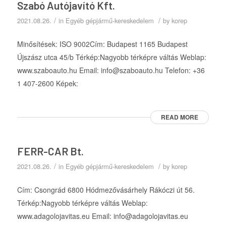
Szabó Autójavító Kft.
/
/
2021.08.26.
in
Egyéb gépjármű-kereskedelem
by
korep
Minősítések: ISO 9002Cím: Budapest 1165 Budapest
Újszász utca 45/b Térkép:Nagyobb térképre váltás Weblap:
www.szaboauto.hu Email: info@szaboauto.hu Telefon: +36
1 407-2600 Képek:
READ MORE
FERR-CAR Bt.
/
/
2021.08.26.
in
Egyéb gépjármű-kereskedelem
by
korep
Cím: Csongrád 6800 Hódmezővásárhely Rákóczi út 56.
Térkép:Nagyobb térképre váltás Weblap:
www.adagolojavitas.eu Email: info@adagolojavitas.eu