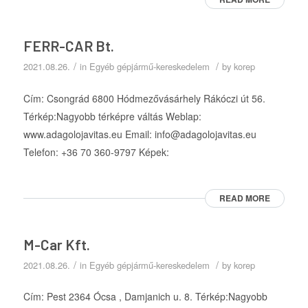
FERR-CAR Bt.
/
/
2021.08.26.
in
Egyéb gépjármű-kereskedelem
by
korep
Cím: Csongrád 6800 Hódmezővásárhely Rákóczi út 56.
Térkép:Nagyobb térképre váltás Weblap:
www.adagolojavitas.eu Email: info@adagolojavitas.eu
Telefon: +36 70 360-9797 Képek:
READ MORE
M-Car Kft.
/
/
2021.08.26.
in
Egyéb gépjármű-kereskedelem
by
korep
Cím: Pest 2364 Ócsa , Damjanich u. 8. Térkép:Nagyobb