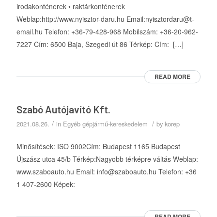
irodakonténerek • raktárkonténerek
Weblap:http://www.nyisztor-daru.hu Email:nyisztordaru@t-
email.hu Telefon: +36-79-428-968 Mobilszám: +36-20-962-
7227 Cím: 6500 Baja, Szegedi út 86 Térkép: Cím: […]
READ MORE
Szabó Autójavító Kft.
/
/
2021.08.26.
in
Egyéb gépjármű-kereskedelem
by
korep
Minősítések: ISO 9002Cím: Budapest 1165 Budapest
Újszász utca 45/b Térkép:Nagyobb térképre váltás Weblap:
www.szaboauto.hu Email: info@szaboauto.hu Telefon: +36
1 407-2600 Képek:
READ MORE