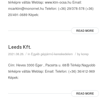
térképre váltás Weblap: www.ktm-ocsa.hu Email:
mcarktm@monornet.hu Telefon: (+36) 29/378-578 (+36)
20/491-0689 Képek:
READ MORE
Leeds Kft.
/
/
2021.08.26.
in
Egyéb gépjármű-kereskedelem
by
korep
Cím: Heves 3300 Eger , Pacsirta u. 68/B Térkép:Nagyobb
térképre váltás Weblap: Email: Telefon: (+36) 36/412-969
Képek:
READ MORE