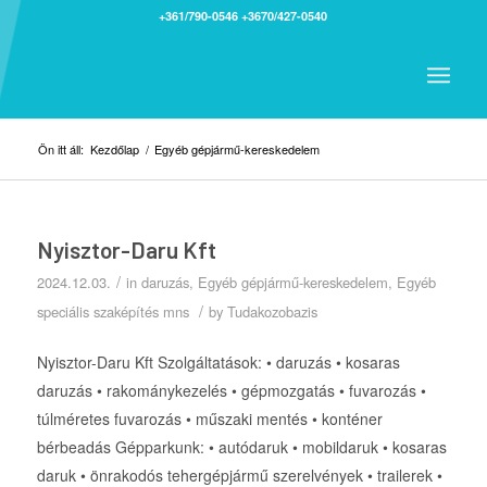
+361/790-0546
+3670/427-0540
Ön itt áll:
Kezdőlap
/
Egyéb gépjármű-kereskedelem
Nyisztor-Daru Kft
/
2024.12.03.
in
daruzás
,
Egyéb gépjármű-kereskedelem
,
Egyéb
/
speciális szaképítés mns
by
Tudakozobazis
Nyisztor-Daru Kft Szolgáltatások: • daruzás • kosaras
daruzás • rakománykezelés • gépmozgatás • fuvarozás •
túlméretes fuvarozás • műszaki mentés • konténer
bérbeadás Gépparkunk: • autódaruk • mobildaruk • kosaras
daruk • önrakodós tehergépjármű szerelvények • trailerek •