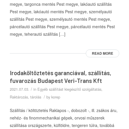
megye, targonca mentés Pest megye, lakóautó szállítás
Pest megye, lakóautó mentés Pest megye, személyautó
szállítás Pest megye, személyautó mentés Pest megye,
páncélautó szállítás Pest megye, páncélautó mentés Pest
megye, teherautó szállítás […]
READ MORE
Irodaköltöztetés garanciával, szállítás,
fuvarozás Budapest Veri-Trans Kft
/
2021.07.03.
in
Egyéb szállítást kiegészítő szolgáltatás
,
/
Raktározás, tárolás
by
korep
Szállítás / költöztetés Raklapos -, dobozolt -, ill. zsákos áru,
nehéz- és finommechanikai gépek, orvosi műszerek
szállítása országszerte, külföldre, tengeren túlra, továbbá