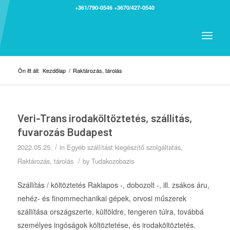
+361/790-0546
+3670/427-0540
Ön itt áll:
Kezdőlap
/
Raktározás, tárolás
Veri-Trans irodaköltöztetés, szállítás,
fuvarozás Budapest
/
2022.05.25.
in
Egyéb szállítást kiegészítő szolgáltatás
,
/
Raktározás, tárolás
by
Tudakozobazis
Szállítás / költöztetés Raklapos -, dobozolt -, ill. zsákos áru,
nehéz- és finommechanikai gépek, orvosi műszerek
szállítása országszerte, külföldre, tengeren túlra, továbbá
személyes ingóságok költöztetése, és irodaköltöztetés.