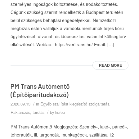
személyes ingóságok költöztetése, és irodaköltöztetés.
Cégünk szükség szerint rendelkezik a Budapest területén
belül szükséges behajtási engedélyekkel. Nemzetközi
megbízás estén vállaljuk a vámdokumentumok teljes körű
ügyintézését, útvonal- és időbeosztás, valamint költségterv
elkészítését. Weblap: https://veritrans.hu/ Email: […]
READ MORE
PM Trans Autómentő
(Építőiparitudakozó)
/
2020.09.13.
in
Egyéb szállítást kiegészítő szolgáltatás
,
/
Raktározás, tárolás
by
korep
PM Trans Autómentő Megjegyzés: Személy-, lakó-, páncél-,
teherautók, ill. targoncák, munkagépek, szállítása 12