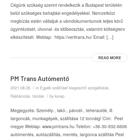
Cégünk szükség szerint rendelkezik a Budapest területén
belül szükséges behajtási engedélyekkel. Nemzetközi
megbízás estén vállaljuk a vámdokumentumok teljes körű
ügyintézését, útvonal- és időbeosztás, valamint költségterv
elkészítését. Weblap: https://veritrans.hu/ Email: […]
READ MORE
PM Trans Autómentő
/
2021.08.26.
in
Egyéb szállítást kiegészítő szolgáltatás
,
/
Raktározás, tárolás
by
korep
Megjegyzés: Személy-, lakó-, páncél-, teherautók, ill.
targoncák, munkagépek, szállítása 12 tonnáig! Cím: Pest
megye Weblap: www.pmtrans.hu Telefon: +36-30-932-6606
autómentés, autószállítás, mentés, targonca szállítás Pest