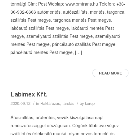
tonnáig! Cím: Pest Weblap: www.pmtrans.hu Telefon: +36-
30-932-6606 autómentés, autószállítás, mentés, targonca
szállítás Pest megye, targonca mentés Pest megye,
lakóautó szállítás Pest megye, lakóautó mentés Pest
megye, személyautó szállítás Pest megye, személyautó
mentés Pest megye, páncélautó szállítás Pest megye,
páncélautó mentés Pest megye, […]
READ MORE
Labimex Kft.
/
/
2020.09.12.
in
Raktározás, tárolás
by
korep
Áruszállítás, áruterítés, vevők kiszolgálása napi
rendszerességgel országosan. Cégünk több éve végez
szállítói és értékesítő munkát olyan neves termelő és