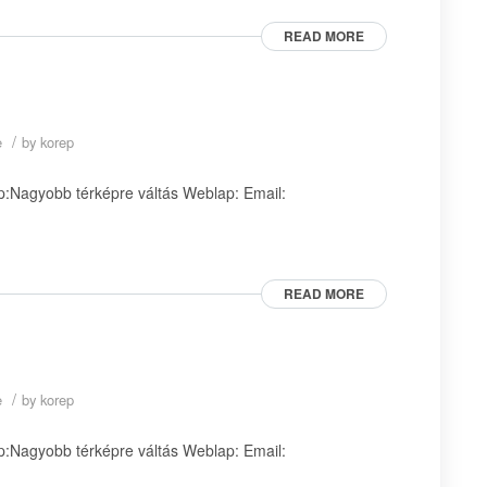
READ MORE
/
e
by
korep
:Nagyobb térképre váltás Weblap: Email:
READ MORE
/
e
by
korep
:Nagyobb térképre váltás Weblap: Email: