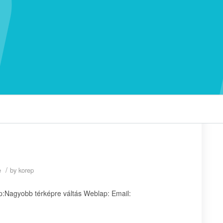
/
e
by
korep
:Nagyobb térképre váltás Weblap: Email: