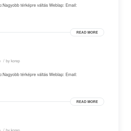
:Nagyobb térképre váltás Weblap: Email:
READ MORE
/
e
by
korep
:Nagyobb térképre váltás Weblap: Email:
READ MORE
/
e
by
korep