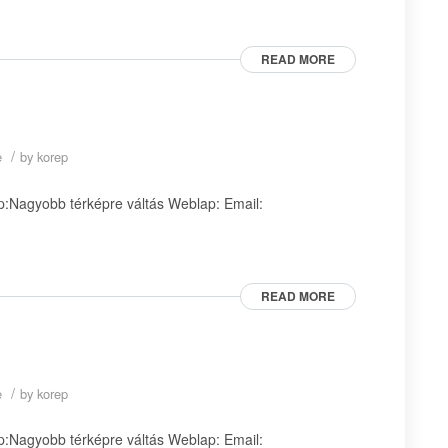
READ MORE
/
e
by
korep
:Nagyobb térképre váltás Weblap: Email:
READ MORE
/
e
by
korep
:Nagyobb térképre váltás Weblap: Email: