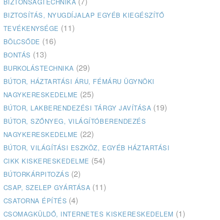
(7)
BIZTONSÁGTECHNIKA
BIZTOSÍTÁS, NYUGDÍJALAP EGYÉB KIEGÉSZÍTŐ
(11)
TEVÉKENYSÉGE
(16)
BÖLCSŐDE
(13)
BONTÁS
(29)
BURKOLÁSTECHNIKA
BÚTOR, HÁZTARTÁSI ÁRU, FÉMÁRU ÜGYNÖKI
(25)
NAGYKERESKEDELME
(19)
BÚTOR, LAKBERENDEZÉSI TÁRGY JAVÍTÁSA
BÚTOR, SZŐNYEG, VILÁGÍTÓBERENDEZÉS
(22)
NAGYKERESKEDELME
BÚTOR, VILÁGÍTÁSI ESZKÖZ, EGYÉB HÁZTARTÁSI
(54)
CIKK KISKERESKEDELME
(2)
BÚTORKÁRPITOZÁS
(11)
CSAP, SZELEP GYÁRTÁSA
(4)
CSATORNA ÉPÍTÉS
(1)
CSOMAGKÜLDŐ, INTERNETES KISKERESKEDELEM