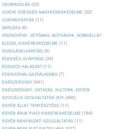
(23)
CSOMAGOLÁS
(22)
CUKOR, ÉDESSÉG NAGYKERESKEDELME
(11)
CUKORGYÁRTÁS
(6)
DARUZÁS
DÍSZNÖVÉNY, VETŐMAG, MŰTRÁGYA, HOBBIÁLLAT-
(11)
ELEDEL KISKERESKEDELME
(6)
DUGULÁSELHÁRÍTÁS
(34)
ÉDESSÉG GYÁRTÁSA
(11)
ÉDESVÍZI HALÁSZAT
(7)
ÉDESVÍZIHAL-GAZDÁLKODÁS
(441)
EGÉSZSÉGÜGY
EGÉSZSÉGÜGY, OKTATÁS, KULTÚRA, EGYÉB
(480)
SZOCIÁLIS SZOLGÁLTATÁS (KIV
(11)
EGYÉB ÁLLAT TENYÉSZTÉSE
(184)
EGYÉB ÁRUK PIACI KISKERESKEDELME
(11)
EGYÉB BÁNYÁSZATI SZOLGÁLTATÁS
(527)
EGYÉB BEFEJEZŐ ÉPÍTÉS MNS