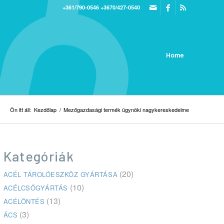
+361/790-0546
+3670/427-0540
Home
Ön itt áll:
Kezdőlap
/
Mezőgazdasági termék ügynöki nagykereskedelme
Kategóriák
(20)
ACÉL TÁROLÓESZKÖZ GYÁRTÁSA
(10)
ACÉLCSŐGYÁRTÁS
(13)
ACÉLÖNTÉS
(3)
ÁCS