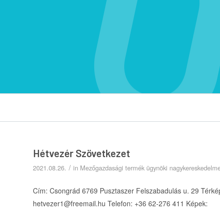
Hétvezér Szövetkezet
/
2021.08.26.
in
Mezőgazdasági termék ügynöki nagykereskedelm
Cím: Csongrád 6769 Pusztaszer Felszabadulás u. 29 Térkép
hetvezer1@freemail.hu Telefon: +36 62-276 411 Képek: