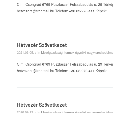
Cím: Csongrád 6769 Pusztaszer Felszabadulás u. 29 Térkép
hetvezer1@freemail.hu Telefon: +36 62-276 411 Képek:
Hétvezér Szövetkezet
/
2021.03.05.
in
Mezőgazdasági termék ügynöki nagykereskedelm
Cím: Csongrád 6769 Pusztaszer Felszabadulás u. 29 Térkép
hetvezer1@freemail.hu Telefon: +36 62-276 411 Képek:
Hétvezér Szövetkezet
/
2020.09.12.
in
Mezőgazdasági termék ügynöki nagykereskedelm