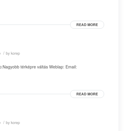
READ MORE
/
e
by
korep
:Nagyobb térképre váltás Weblap: Email:
READ MORE
/
e
by
korep