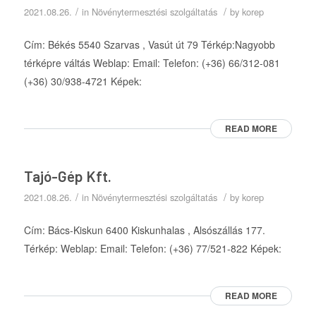
/
/
2021.08.26.
in
Növénytermesztési szolgáltatás
by
korep
Cím: Békés 5540 Szarvas , Vasút út 79 Térkép:Nagyobb
térképre váltás Weblap: Email: Telefon: (+36) 66/312-081
(+36) 30/938-4721 Képek:
READ MORE
Tajó-Gép Kft.
/
/
2021.08.26.
in
Növénytermesztési szolgáltatás
by
korep
Cím: Bács-Kiskun 6400 Kiskunhalas , Alsószállás 177.
Térkép: Weblap: Email: Telefon: (+36) 77/521-822 Képek:
READ MORE