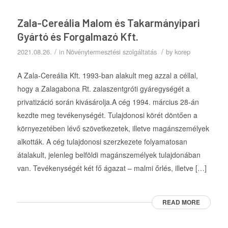
Zala-Cereália Malom és Takarmányipari
Gyártó és Forgalmazó Kft.
/
/
2021.08.26.
in
Növénytermesztési szolgáltatás
by
korep
A Zala-Cereália Kft. 1993-ban alakult meg azzal a céllal,
hogy a Zalagabona Rt. zalaszentgróti gyáregységét a
privatizáció során kivásárolja.A cég 1994. március 28-án
kezdte meg tevékenységét. Tulajdonosi körét döntően a
környezetében lévő szövetkezetek, illetve magánszemélyek
alkották. A cég tulajdonosi szerzkezete folyamatosan
átalakult, jelenleg belföldi magánszemélyek tulajdonában
van. Tevékenységét két fő ágazat – malmi őrlés, illetve […]
READ MORE