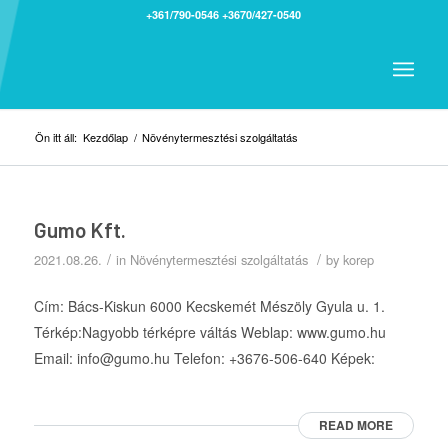
+361/790-0546
+3670/427-0540
Ön itt áll:
Kezdőlap
/
Növénytermesztési szolgáltatás
Gumo Kft.
/
/
2021.08.26.
in
Növénytermesztési szolgáltatás
by
korep
Cím: Bács-Kiskun 6000 Kecskemét Mészöly Gyula u. 1.
Térkép:Nagyobb térképre váltás Weblap: www.gumo.hu
Email: info@gumo.hu Telefon: +3676-506-640 Képek:
READ MORE