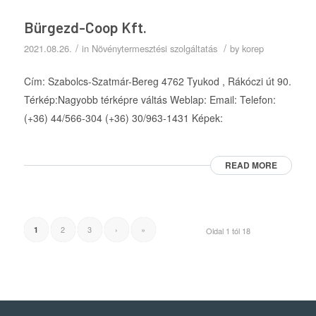
Bürgezd-Coop Kft.
/
/
2021.08.26.
in
Növénytermesztési szolgáltatás
by
korep
Cím: Szabolcs-Szatmár-Bereg 4762 Tyukod , Rákóczi út 90.
Térkép:Nagyobb térképre váltás Weblap: Email: Telefon:
(+36) 44/566-304 (+36) 30/963-1431 Képek:
READ MORE
2
3
›
»
1
Oldal 1 tól 18