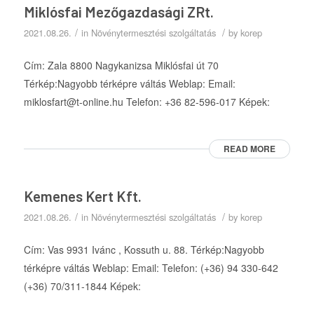
Miklósfai Mezőgazdasági ZRt.
/
/
2021.08.26.
in
Növénytermesztési szolgáltatás
by
korep
Cím: Zala 8800 Nagykanizsa Miklósfai út 70
Térkép:Nagyobb térképre váltás Weblap: Email:
miklosfart@t-online.hu Telefon: +36 82-596-017 Képek:
READ MORE
Kemenes Kert Kft.
/
/
2021.08.26.
in
Növénytermesztési szolgáltatás
by
korep
Cím: Vas 9931 Ivánc , Kossuth u. 88. Térkép:Nagyobb
térképre váltás Weblap: Email: Telefon: (+36) 94 330-642
(+36) 70/311-1844 Képek: