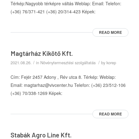
Térkép:Nagyobb térképre váltás Weblap: Email: Telefon:
(+36) 76/371-421 (+36) 20/314-423 Képek:
READ MORE
Magtárház Kikötő Kft.
/
/
2021.08.26.
in
Növénytermesztési szolgáltatás
by
korep
Cím: Fejér 2457 Adony , Rév utca 8. Térkép: Weblap:
Email: magtarhaz@vivcenter.hu Telefon: (+36) 23/512-106
(+36) 70/338-1269 Képek:
READ MORE
Stabák Agro Line Kft.