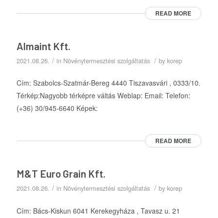
READ MORE
Almaint Kft.
/
/
2021.08.26.
in
Növénytermesztési szolgáltatás
by
korep
Cím: Szabolcs-Szatmár-Bereg 4440 Tiszavasvári , 0333/10.
Térkép:Nagyobb térképre váltás Weblap: Email: Telefon:
(+36) 30/945-6640 Képek:
READ MORE
M&T Euro Grain Kft.
/
/
2021.08.26.
in
Növénytermesztési szolgáltatás
by
korep
Cím: Bács-Kiskun 6041 Kerekegyháza , Tavasz u. 21