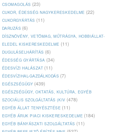
(23)
CSOMAGOLÁS
(22)
CUKOR, ÉDESSÉG NAGYKERESKEDELME
(11)
CUKORGYÁRTÁS
(6)
DARUZÁS
DÍSZNÖVÉNY, VETŐMAG, MŰTRÁGYA, HOBBIÁLLAT-
(11)
ELEDEL KISKERESKEDELME
(6)
DUGULÁSELHÁRÍTÁS
(34)
ÉDESSÉG GYÁRTÁSA
(11)
ÉDESVÍZI HALÁSZAT
(7)
ÉDESVÍZIHAL-GAZDÁLKODÁS
(439)
EGÉSZSÉGÜGY
EGÉSZSÉGÜGY, OKTATÁS, KULTÚRA, EGYÉB
(478)
SZOCIÁLIS SZOLGÁLTATÁS (KIV
(11)
EGYÉB ÁLLAT TENYÉSZTÉSE
(184)
EGYÉB ÁRUK PIACI KISKERESKEDELME
(11)
EGYÉB BÁNYÁSZATI SZOLGÁLTATÁS
(527)
EGYÉB BEFEJEZŐ ÉPÍTÉS MNS