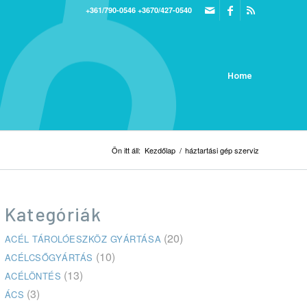
+361/790-0546
+3670/427-0540
Home
Ön itt áll:
Kezdőlap
/
háztartási gép szerviz
Kategóriák
(20)
ACÉL TÁROLÓESZKÖZ GYÁRTÁSA
(10)
ACÉLCSŐGYÁRTÁS
(13)
ACÉLÖNTÉS
(3)
ÁCS