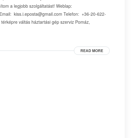
ítom a legjobb szolgáltatást! Weblap:
Email: kiss.i.eposta@gmail.com Telefon: +36-20-622-
érképre váltás háztartási gép szerviz Pomáz,
READ MORE