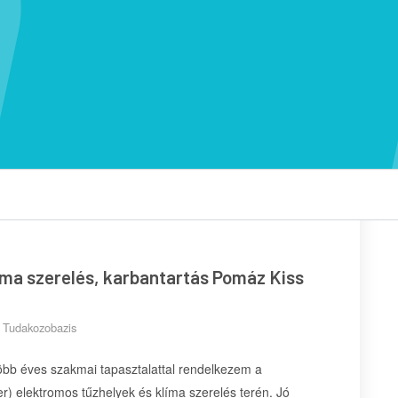
íma szerelés, karbantartás Pomáz Kiss
y
Tudakozobazis
öbb éves szakmai tapasztalattal rendelkezem a
r) elektromos tűzhelyek és klíma szerelés terén. Jó