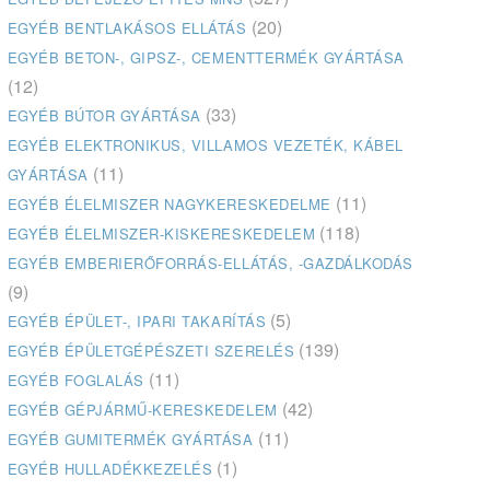
(20)
EGYÉB BENTLAKÁSOS ELLÁTÁS
EGYÉB BETON-, GIPSZ-, CEMENTTERMÉK GYÁRTÁSA
(12)
(33)
EGYÉB BÚTOR GYÁRTÁSA
EGYÉB ELEKTRONIKUS, VILLAMOS VEZETÉK, KÁBEL
(11)
GYÁRTÁSA
(11)
EGYÉB ÉLELMISZER NAGYKERESKEDELME
(118)
EGYÉB ÉLELMISZER-KISKERESKEDELEM
EGYÉB EMBERIERŐFORRÁS-ELLÁTÁS, -GAZDÁLKODÁS
(9)
(5)
EGYÉB ÉPÜLET-, IPARI TAKARÍTÁS
(139)
EGYÉB ÉPÜLETGÉPÉSZETI SZERELÉS
(11)
EGYÉB FOGLALÁS
(42)
EGYÉB GÉPJÁRMŰ-KERESKEDELEM
(11)
EGYÉB GUMITERMÉK GYÁRTÁSA
(1)
EGYÉB HULLADÉKKEZELÉS