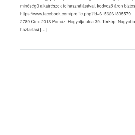
minőségű alkatrészek felhasználásával, kedvező áron biztos
https://www.facebook.com/profile.php?id=61562618355791 
2789 Cím: 2013 Pomáz, Hegyalja utca 39. Térkép: Nagyobb t
háztartási […]