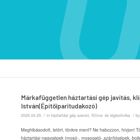
Márkafüggetlen háztartási gép javítás, kl
István(Építőiparitudakozó)
/
/
2025.04.25.
in
háztartási gép szerviz
,
Klíma- és légtechnika
b
Meghibásodott, letört, tönkre ment? Ne habozzon, hívjon! T
háztartási nagygépek (mosó-, mosogató-,szárítógépek, bojle