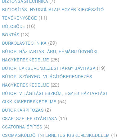
(7)
BIZTONSÁGTECHNIKA
BIZTOSÍTÁS, NYUGDÍJALAP EGYÉB KIEGÉSZÍTŐ
(11)
TEVÉKENYSÉGE
(16)
BÖLCSŐDE
(13)
BONTÁS
(29)
BURKOLÁSTECHNIKA
BÚTOR, HÁZTARTÁSI ÁRU, FÉMÁRU ÜGYNÖKI
(25)
NAGYKERESKEDELME
(19)
BÚTOR, LAKBERENDEZÉSI TÁRGY JAVÍTÁSA
BÚTOR, SZŐNYEG, VILÁGÍTÓBERENDEZÉS
(22)
NAGYKERESKEDELME
BÚTOR, VILÁGÍTÁSI ESZKÖZ, EGYÉB HÁZTARTÁSI
(54)
CIKK KISKERESKEDELME
(2)
BÚTORKÁRPITOZÁS
(11)
CSAP, SZELEP GYÁRTÁSA
(4)
CSATORNA ÉPÍTÉS
(1)
CSOMAGKÜLDŐ, INTERNETES KISKERESKEDELEM