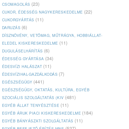
(23)
CSOMAGOLÁS
(22)
CUKOR, ÉDESSÉG NAGYKERESKEDELME
(11)
CUKORGYÁRTÁS
(6)
DARUZÁS
DÍSZNÖVÉNY, VETŐMAG, MŰTRÁGYA, HOBBIÁLLAT-
(11)
ELEDEL KISKERESKEDELME
(6)
DUGULÁSELHÁRÍTÁS
(34)
ÉDESSÉG GYÁRTÁSA
(11)
ÉDESVÍZI HALÁSZAT
(7)
ÉDESVÍZIHAL-GAZDÁLKODÁS
(441)
EGÉSZSÉGÜGY
EGÉSZSÉGÜGY, OKTATÁS, KULTÚRA, EGYÉB
(481)
SZOCIÁLIS SZOLGÁLTATÁS (KIV
(11)
EGYÉB ÁLLAT TENYÉSZTÉSE
(184)
EGYÉB ÁRUK PIACI KISKERESKEDELME
(11)
EGYÉB BÁNYÁSZATI SZOLGÁLTATÁS
(527)
EGYÉB BEFEJEZŐ ÉPÍTÉS MNS