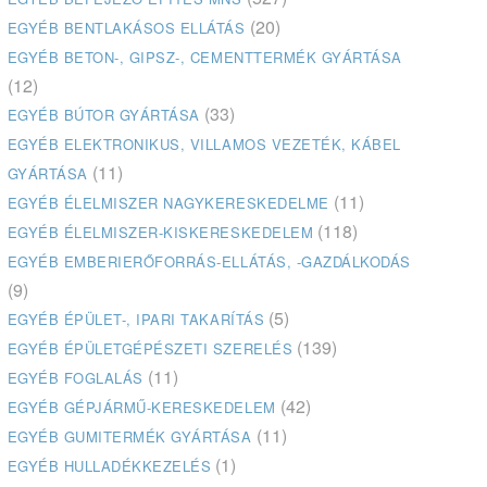
(20)
EGYÉB BENTLAKÁSOS ELLÁTÁS
EGYÉB BETON-, GIPSZ-, CEMENTTERMÉK GYÁRTÁSA
(12)
(33)
EGYÉB BÚTOR GYÁRTÁSA
EGYÉB ELEKTRONIKUS, VILLAMOS VEZETÉK, KÁBEL
(11)
GYÁRTÁSA
(11)
EGYÉB ÉLELMISZER NAGYKERESKEDELME
(118)
EGYÉB ÉLELMISZER-KISKERESKEDELEM
EGYÉB EMBERIERŐFORRÁS-ELLÁTÁS, -GAZDÁLKODÁS
(9)
(5)
EGYÉB ÉPÜLET-, IPARI TAKARÍTÁS
(139)
EGYÉB ÉPÜLETGÉPÉSZETI SZERELÉS
(11)
EGYÉB FOGLALÁS
(42)
EGYÉB GÉPJÁRMŰ-KERESKEDELEM
(11)
EGYÉB GUMITERMÉK GYÁRTÁSA
(1)
EGYÉB HULLADÉKKEZELÉS