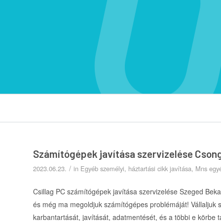
Számítógépek javítása szervizelése Cson
/
2023.06.23.
in
Egyéb személyi, háztartási cikk javítása
,
Mns egyé
Csillag PC számítógépek javítása szervizelése Szeged Bek
és még ma megoldjuk számítógépes problémáját! Vállaljuk s
karbantartását, javítását, adatmentését, és a többi e körb