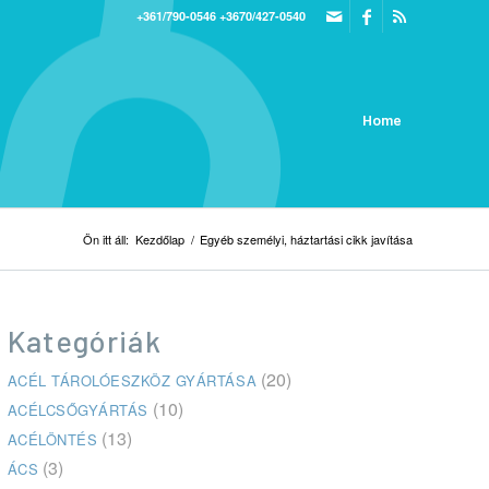
+361/790-0546
+3670/427-0540
Home
Ön itt áll:
Kezdőlap
/
Egyéb személyi, háztartási cikk javítása
Kategóriák
(20)
ACÉL TÁROLÓESZKÖZ GYÁRTÁSA
(10)
ACÉLCSŐGYÁRTÁS
(13)
ACÉLÖNTÉS
(3)
ÁCS