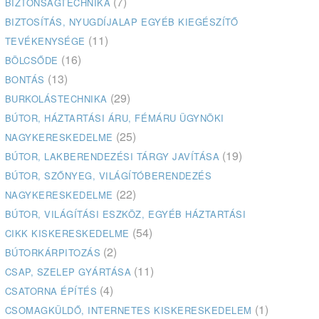
(7)
BIZTONSÁGTECHNIKA
BIZTOSÍTÁS, NYUGDÍJALAP EGYÉB KIEGÉSZÍTŐ
(11)
TEVÉKENYSÉGE
(16)
BÖLCSŐDE
(13)
BONTÁS
(29)
BURKOLÁSTECHNIKA
BÚTOR, HÁZTARTÁSI ÁRU, FÉMÁRU ÜGYNÖKI
(25)
NAGYKERESKEDELME
(19)
BÚTOR, LAKBERENDEZÉSI TÁRGY JAVÍTÁSA
BÚTOR, SZŐNYEG, VILÁGÍTÓBERENDEZÉS
(22)
NAGYKERESKEDELME
BÚTOR, VILÁGÍTÁSI ESZKÖZ, EGYÉB HÁZTARTÁSI
(54)
CIKK KISKERESKEDELME
(2)
BÚTORKÁRPITOZÁS
(11)
CSAP, SZELEP GYÁRTÁSA
(4)
CSATORNA ÉPÍTÉS
(1)
CSOMAGKÜLDŐ, INTERNETES KISKERESKEDELEM