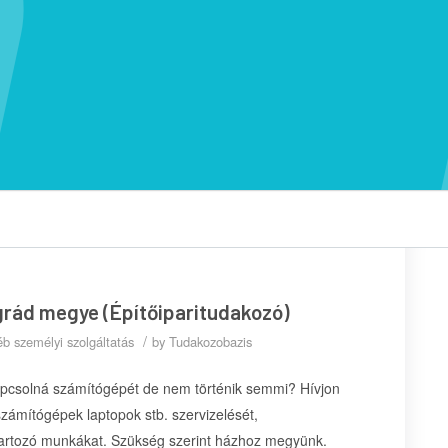
grád megye (Építőiparitudakozó)
/
b személyi szolgáltatás
by
Tudakozobazis
apcsolná számítógépét de nem történik semmi? Hívjon
zámítógépek laptopok stb. szervizelését,
e tartozó munkákat. Szükség szerint házhoz megyünk.