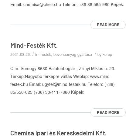
Email: chemisa@chello.hu Telefon: +36 88 565-980 Képek:
READ MORE
Mind-Festék Kft.
/
/
2021.08.26.
in
Festék, bevonóanyag gyártása
by
korep
Cím: Somogy 8630 Balatonboglár , Zrínyi Miklós u. 23.
Térkép:Nagyobb térképre váltás Weblap: www.mind-
festek.hu Email: ugyfel@mind-festek.hu Telefon: (+36)
85/550-025 (+36) 30/411-7860 Képek:
READ MORE
Chemisa Ipari és Kereskedelmi Kft.