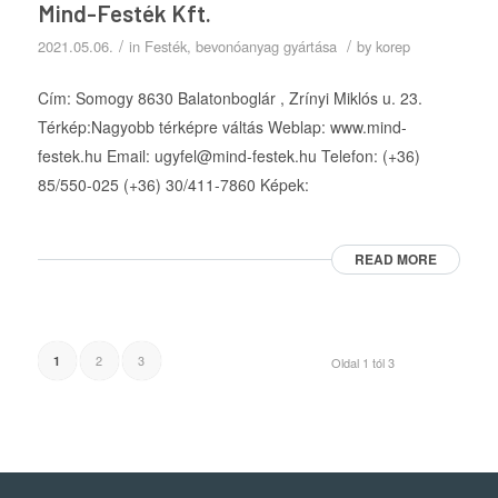
Mind-Festék Kft.
/
/
2021.05.06.
in
Festék, bevonóanyag gyártása
by
korep
Cím: Somogy 8630 Balatonboglár , Zrínyi Miklós u. 23.
Térkép:Nagyobb térképre váltás Weblap: www.mind-
festek.hu Email: ugyfel@mind-festek.hu Telefon: (+36)
85/550-025 (+36) 30/411-7860 Képek:
READ MORE
2
3
1
Oldal 1 tól 3