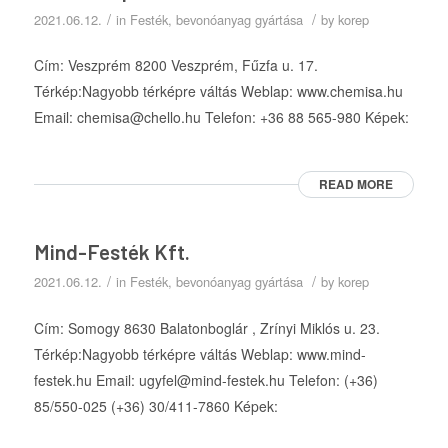
/
/
2021.06.12.
in
Festék, bevonóanyag gyártása
by
korep
Cím: Veszprém 8200 Veszprém, Fűzfa u. 17.
Térkép:Nagyobb térképre váltás Weblap: www.chemisa.hu
Email: chemisa@chello.hu Telefon: +36 88 565-980 Képek:
READ MORE
Mind-Festék Kft.
/
/
2021.06.12.
in
Festék, bevonóanyag gyártása
by
korep
Cím: Somogy 8630 Balatonboglár , Zrínyi Miklós u. 23.
Térkép:Nagyobb térképre váltás Weblap: www.mind-
festek.hu Email: ugyfel@mind-festek.hu Telefon: (+36)
85/550-025 (+36) 30/411-7860 Képek: