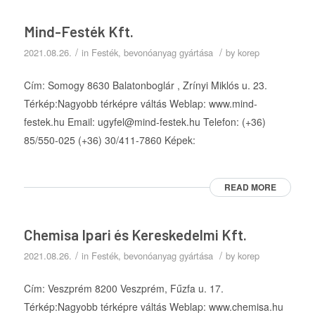
Mind-Festék Kft.
/
/
2021.08.26.
in
Festék, bevonóanyag gyártása
by
korep
Cím: Somogy 8630 Balatonboglár , Zrínyi Miklós u. 23.
Térkép:Nagyobb térképre váltás Weblap: www.mind-
festek.hu Email: ugyfel@mind-festek.hu Telefon: (+36)
85/550-025 (+36) 30/411-7860 Képek:
READ MORE
Chemisa Ipari és Kereskedelmi Kft.
/
/
2021.08.26.
in
Festék, bevonóanyag gyártása
by
korep
Cím: Veszprém 8200 Veszprém, Fűzfa u. 17.
Térkép:Nagyobb térképre váltás Weblap: www.chemisa.hu