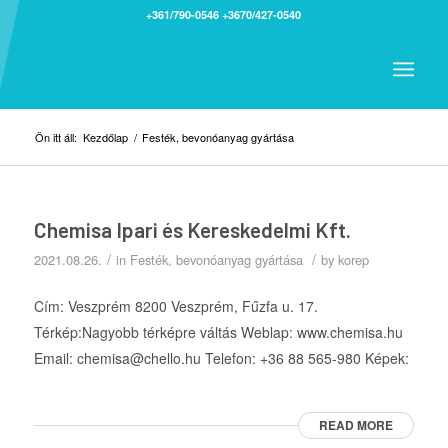
+361/790-0546
+3670/427-0540
Ön itt áll:
Kezdőlap
/
Festék, bevonóanyag gyártása
Chemisa Ipari és Kereskedelmi Kft.
/
/
2021.08.26.
in
Festék, bevonóanyag gyártása
by
korep
Cím: Veszprém 8200 Veszprém, Fűzfa u. 17.
Térkép:Nagyobb térképre váltás Weblap: www.chemisa.hu
Email: chemisa@chello.hu Telefon: +36 88 565-980 Képek:
READ MORE