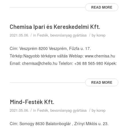
READ MORE
Chemisa Ipari és Kereskedelmi Kft.
/
/
2021.05.06.
in
Festék, bevonóanyag gyártása
by
korep
Cím: Veszprém 8200 Veszprém, Fűzfa u. 17.
Térkép:Nagyobb térképre váltás Weblap: www.chemisa.hu
Email: chemisa@chello.hu Telefon: +36 88 565-980 Képek:
READ MORE
Mind-Festék Kft.
/
/
2021.05.06.
in
Festék, bevonóanyag gyártása
by
korep
Cím: Somogy 8630 Balatonboglár , Zrínyi Miklós u. 23.