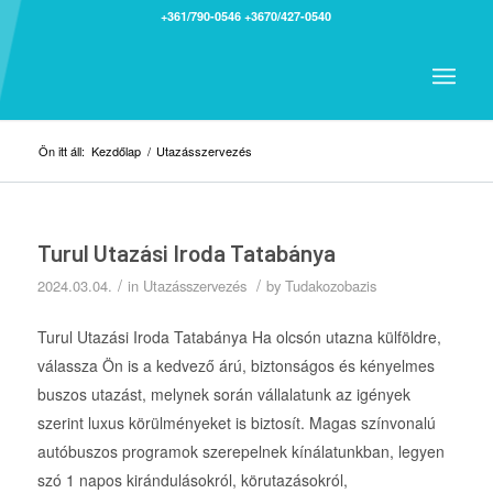
+361/790-0546
+3670/427-0540
Ön itt áll:
Kezdőlap
/
Utazásszervezés
Turul Utazási Iroda Tatabánya
/
/
2024.03.04.
in
Utazásszervezés
by
Tudakozobazis
Turul Utazási Iroda Tatabánya Ha olcsón utazna külföldre,
válassza Ön is a kedvező árú, biztonságos és kényelmes
buszos utazást, melynek során vállalatunk az igények
szerint luxus körülményeket is biztosít. Magas színvonalú
autóbuszos programok szerepelnek kínálatunkban, legyen
szó 1 napos kirándulásokról, körutazásokról,