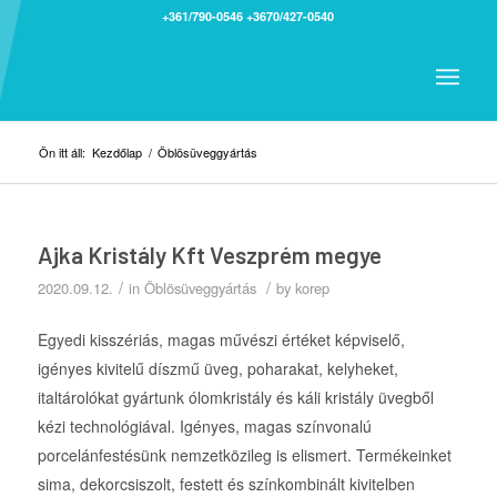
+361/790-0546
+3670/427-0540
Ön itt áll:
Kezdőlap
/
Öblösüveggyártás
Ajka Kristály Kft Veszprém megye
/
/
2020.09.12.
in
Öblösüveggyártás
by
korep
Egyedi kisszériás, magas művészi értéket képviselő,
igényes kivitelű díszmű üveg, poharakat, kelyheket,
italtárolókat gyártunk ólomkristály és káli kristály üvegből
kézi technológiával. Igényes, magas színvonalú
porcelánfestésünk nemzetközileg is elismert. Termékeinket
sima, dekorcsiszolt, festett és színkombinált kivitelben