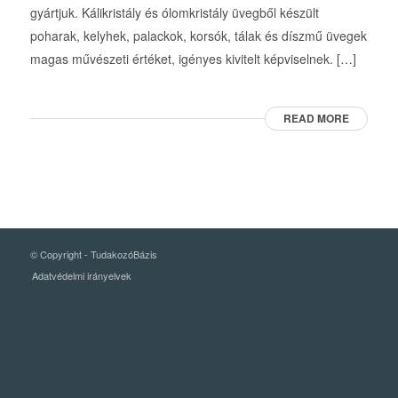
gyártjuk. Kálikristály és ólomkristály üvegből készült
poharak, kelyhek, palackok, korsók, tálak és díszmű üvegek
magas művészeti értéket, igényes kivitelt képviselnek. […]
READ MORE
© Copyright -
TudakozóBázis
Adatvédelmi irányelvek