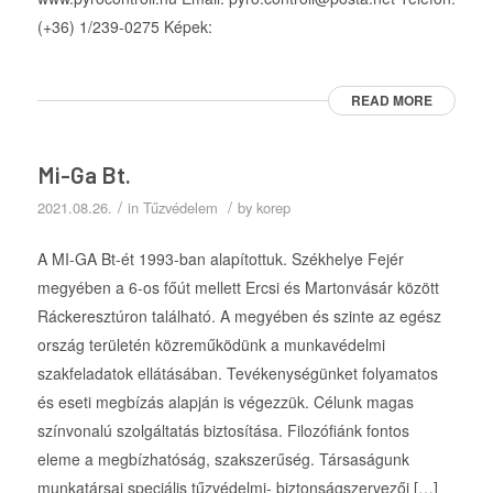
(+36) 1/239-0275 Képek:
READ MORE
Mi-Ga Bt.
/
/
2021.08.26.
in
Tűzvédelem
by
korep
A MI-GA Bt-ét 1993-ban alapítottuk. Székhelye Fejér
megyében a 6-os főút mellett Ercsi és Martonvásár között
Ráckeresztúron található. A megyében és szinte az egész
ország területén közreműködünk a munkavédelmi
szakfeladatok ellátásában. Tevékenységünket folyamatos
és eseti megbízás alapján is végezzük. Célunk magas
színvonalú szolgáltatás biztosítása. Filozófiánk fontos
eleme a megbízhatóság, szakszerűség. Társaságunk
munkatársai speciális tűzvédelmi- biztonságszervezői […]