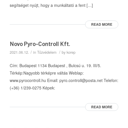
segítséget nyújt, hogy a munkáltató a fent […]
READ MORE
Novo Pyro-Controll Kft.
/
/
2021.06.12.
in
Tűzvédelem
by
korep
Cím: Budapest 1134 Budapest , Bulcsú u. 19. III/5.
Térkép:Nagyobb térképre váltás Weblap:
www.pyrocontroll.hu Email: pyro.controll@posta.net Telefon:
(+36) 1/239-0275 Képek:
READ MORE