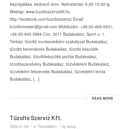
kiszolgálása, kedvező áron. Nyitvatartás: 6,00-15,00-ig
Weblap: www.tuzoltoszervizkft.hu
http://facebook.com/tuzoltoszerviz Email:
tuzoltomester@gmail.com Mobilszám: +36-20-469-0631,
+36-20-945-3884 Cím: 2011 Budakalász, Sport u. 1.
Térkép: tűzoltó munkavédelmi szabályzat Budakalász,
tűzoltó berendezés Budakalász, tűzoltó készülék
Budakalász, tűzoltókészülék-javítás Budakalász,
tűzoltószerelvény Budakalász, tűzvédelem Budakalász,
tűzvédelmi felszerelés Budakalász, tűzvédelmi leírás
Budakalász, […]
READ MORE
Tűzoltó Szervíz Kft.
/
/
2022.01.08.
in
Tűzvédelem
by
korep