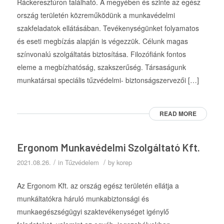
Ráckeresztúron található. A megyében és szinte az egész
ország területén közreműködünk a munkavédelmi
szakfeladatok ellátásában. Tevékenységünket folyamatos
és eseti megbízás alapján is végezzük. Célunk magas
színvonalú szolgáltatás biztosítása. Filozófiánk fontos
eleme a megbízhatóság, szakszerűség. Társaságunk
munkatársai speciális tűzvédelmi- biztonságszervezői […]
READ MORE
Ergonom Munkavédelmi Szolgáltató Kft.
/
/
2021.08.26.
in
Tűzvédelem
by
korep
Az Ergonom Kft. az ország egész területén ellátja a
munkáltatókra háruló munkabiztonsági és
munkaegészségügyi szaktevékenységet igénylő