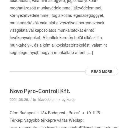
feladatokat, valamint az egyéb, jogszabályokban
meghatározott munkavédelemmel, tűzvédelemmel,
környezetvédelemmel, foglalkozás-egészségüggyel,
munkaeszközök valamint a veszélyes berendezések
vizsgálataival kapcsolatos munkáltatókat érintő
tevékenységeket. A fentiek keretén belül elkészíti a
munkahelyi-, és a kémiai kockázatértékelést, valamint
segítséget nyújt, hogy a munkáltató a fent […]
READ MORE
Novo Pyro-Controll Kft.
/
/
2021.08.26.
in
Tűzvédelem
by
korep
Cím: Budapest 1134 Budapest , Bulcsú u. 19. III/5.
Térkép:Nagyobb térképre váltás Weblap:
www.pyrocontroll.hu Email: pyro.controll@posta.net Telefon: