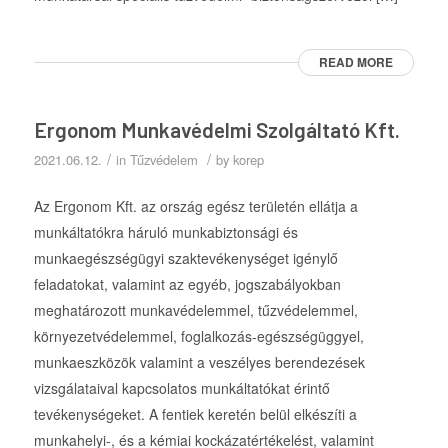
READ MORE
Ergonom Munkavédelmi Szolgáltató Kft.
/
/
2021.06.12.
in
Tűzvédelem
by
korep
Az Ergonom Kft. az ország egész területén ellátja a
munkáltatókra háruló munkabiztonsági és
munkaegészségügyi szaktevékenységet igénylő
feladatokat, valamint az egyéb, jogszabályokban
meghatározott munkavédelemmel, tűzvédelemmel,
környezetvédelemmel, foglalkozás-egészségüggyel,
munkaeszközök valamint a veszélyes berendezések
vizsgálataival kapcsolatos munkáltatókat érintő
tevékenységeket. A fentiek keretén belül elkészíti a
munkahelyi-, és a kémiai kockázatértékelést, valamint