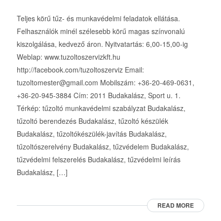
Teljes körű tűz- és munkavédelmi feladatok ellátása.
Felhasználók minél szélesebb körű magas színvonalú
kiszolgálása, kedvező áron. Nyitvatartás: 6,00-15,00-ig
Weblap: www.tuzoltoszervizkft.hu
http://facebook.com/tuzoltoszerviz Email:
tuzoltomester@gmail.com Mobilszám: +36-20-469-0631,
+36-20-945-3884 Cím: 2011 Budakalász, Sport u. 1.
Térkép: tűzoltó munkavédelmi szabályzat Budakalász,
tűzoltó berendezés Budakalász, tűzoltó készülék
Budakalász, tűzoltókészülék-javítás Budakalász,
tűzoltószerelvény Budakalász, tűzvédelem Budakalász,
tűzvédelmi felszerelés Budakalász, tűzvédelmi leírás
Budakalász, […]
READ MORE