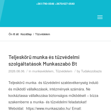
+361/790-0546
+3670/427-0540
Ön itt áll:
Kezdőlap
/
Tűzvédelem
Teljeskörű munka és tűzvédelmi
szolgáltatások Munkaszabó Bt
/
/
2026.08.06.
in
munkavédelem
,
Tűzvédelem
by
Tudakozobazis
Teljeskörű munka- és tűzvédelmi szaktevékenység induló
és működő vállalkozások, intézmények számára. Ne
kockáztassa vállalkozása biztonságos működését – bízza
szakemberre a munka- és tűzvédelmi feladatokat!
Weboldal: https://www.munkaszabo.hu/ Email: