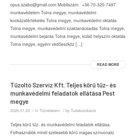
opus.szabo@gmail.com Mobilszám: +36-70-320-7497
munkavédelem Tolna megye, munkavédelmi
kockázatértékelés Tolna megye, munkavédelmi oktatás
Tolna megye, munkavédelmi szaktanácsadás Tolna megye,
munkavédelmi bejárás Tolna megye, külső helyszíni oktatás
Tolna megye, egyéni védőeszköz […]
READ MORE
Tűzoltó Szervíz Kft. Teljes körű tűz- és
munkavédelmi feladatok ellátása Pest
megye
/
/
2026.07.23.
in
Tűzvédelem
by
Tudakozobazis
Teljes körű tűz- és munkavédelmi feladatok ellátása.
Felhasználók minél szélesebb körű magas színvonalú