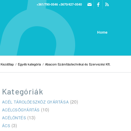
+361/790-0546
+3670/427-0540
Home
Kezdőlap
/
Egyéb kategória
/
Abacom Számítástechnikai és Szervezési Kft.
Kategóriák
(20)
ACÉL TÁROLÓESZKÖZ GYÁRTÁSA
(10)
ACÉLCSŐGYÁRTÁS
(13)
ACÉLÖNTÉS
(3)
ÁCS