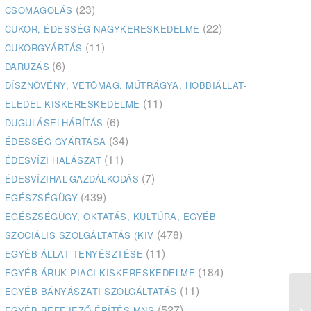
(23)
CSOMAGOLÁS
(22)
CUKOR, ÉDESSÉG NAGYKERESKEDELME
(11)
CUKORGYÁRTÁS
(6)
DARUZÁS
DÍSZNÖVÉNY, VETŐMAG, MŰTRÁGYA, HOBBIÁLLAT-
(11)
ELEDEL KISKERESKEDELME
(6)
DUGULÁSELHÁRÍTÁS
(34)
ÉDESSÉG GYÁRTÁSA
(11)
ÉDESVÍZI HALÁSZAT
(7)
ÉDESVÍZIHAL-GAZDÁLKODÁS
(439)
EGÉSZSÉGÜGY
EGÉSZSÉGÜGY, OKTATÁS, KULTÚRA, EGYÉB
(478)
SZOCIÁLIS SZOLGÁLTATÁS (KIV
(11)
EGYÉB ÁLLAT TENYÉSZTÉSE
(184)
EGYÉB ÁRUK PIACI KISKERESKEDELME
(11)
EGYÉB BÁNYÁSZATI SZOLGÁLTATÁS
(527)
EGYÉB BEFEJEZŐ ÉPÍTÉS MNS
Br