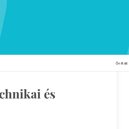
Ön itt áll:
chnikai és