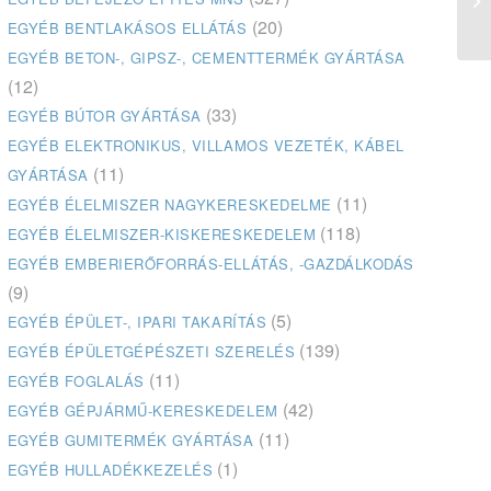
(20)
EGYÉB BENTLAKÁSOS ELLÁTÁS
EGYÉB BETON-, GIPSZ-, CEMENTTERMÉK GYÁRTÁSA
(12)
(33)
EGYÉB BÚTOR GYÁRTÁSA
EGYÉB ELEKTRONIKUS, VILLAMOS VEZETÉK, KÁBEL
(11)
GYÁRTÁSA
(11)
EGYÉB ÉLELMISZER NAGYKERESKEDELME
(118)
EGYÉB ÉLELMISZER-KISKERESKEDELEM
EGYÉB EMBERIERŐFORRÁS-ELLÁTÁS, -GAZDÁLKODÁS
(9)
(5)
EGYÉB ÉPÜLET-, IPARI TAKARÍTÁS
(139)
EGYÉB ÉPÜLETGÉPÉSZETI SZERELÉS
(11)
EGYÉB FOGLALÁS
(42)
EGYÉB GÉPJÁRMŰ-KERESKEDELEM
(11)
EGYÉB GUMITERMÉK GYÁRTÁSA
(1)
EGYÉB HULLADÉKKEZELÉS