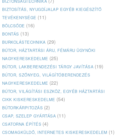
(7)
BIZTONSÁGTECHNIKA
BIZTOSÍTÁS, NYUGDÍJALAP EGYÉB KIEGÉSZÍTŐ
(11)
TEVÉKENYSÉGE
(16)
BÖLCSŐDE
(13)
BONTÁS
(29)
BURKOLÁSTECHNIKA
BÚTOR, HÁZTARTÁSI ÁRU, FÉMÁRU ÜGYNÖKI
(25)
NAGYKERESKEDELME
(19)
BÚTOR, LAKBERENDEZÉSI TÁRGY JAVÍTÁSA
BÚTOR, SZŐNYEG, VILÁGÍTÓBERENDEZÉS
(22)
NAGYKERESKEDELME
BÚTOR, VILÁGÍTÁSI ESZKÖZ, EGYÉB HÁZTARTÁSI
(54)
CIKK KISKERESKEDELME
(2)
BÚTORKÁRPITOZÁS
(11)
CSAP, SZELEP GYÁRTÁSA
(4)
CSATORNA ÉPÍTÉS
(1)
CSOMAGKÜLDŐ, INTERNETES KISKERESKEDELEM