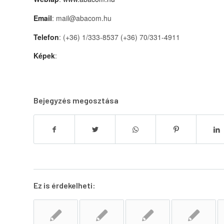
Email
: mail@abacom.hu
Telefon
: (+36) 1/333-8537 (+36) 70/331-4911
Képek
:
Bejegyzés megosztása
Ez is érdekelheti: