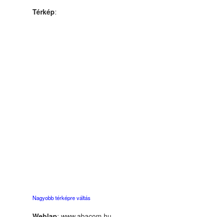
Térkép
:
Nagyobb térképre váltás
Weblap
:
www.abacom.hu