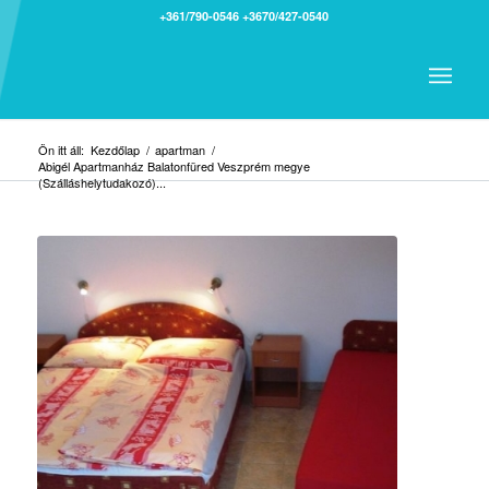
+361/790-0546
+3670/427-0540
Ön itt áll:
Kezdőlap
/
apartman
/
Abigél Apartmanház Balatonfüred Veszprém megye
(Szálláshelytudakozó)...