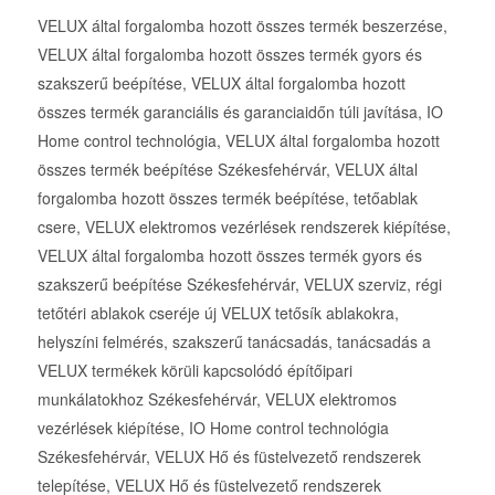
VELUX által forgalomba hozott összes termék beszerzése,
VELUX által forgalomba hozott összes termék gyors és
szakszerű beépítése, VELUX által forgalomba hozott
összes termék garanciális és garanciaidőn túli javítása, IO
Home control technológia, VELUX által forgalomba hozott
összes termék beépítése Székesfehérvár, VELUX által
forgalomba hozott összes termék beépítése, tetőablak
csere, VELUX elektromos vezérlések rendszerek kiépítése,
VELUX által forgalomba hozott összes termék gyors és
szakszerű beépítése Székesfehérvár, VELUX szerviz, régi
tetőtéri ablakok cseréje új VELUX tetősík ablakokra,
helyszíni felmérés, szakszerű tanácsadás, tanácsadás a
VELUX termékek körüli kapcsolódó építőipari
munkálatokhoz Székesfehérvár, VELUX elektromos
vezérlések kiépítése, IO Home control technológia
Székesfehérvár, VELUX Hő és füstelvezető rendszerek
telepítése, VELUX Hő és füstelvezető rendszerek