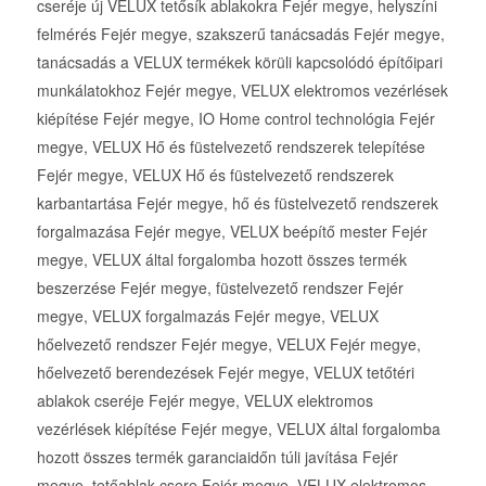
cseréje új VELUX tetősík ablakokra Fejér megye, helyszíni
felmérés Fejér megye, szakszerű tanácsadás Fejér megye,
tanácsadás a VELUX termékek körüli kapcsolódó építőipari
munkálatokhoz Fejér megye, VELUX elektromos vezérlések
kiépítése Fejér megye, IO Home control technológia Fejér
megye, VELUX Hő és füstelvezető rendszerek telepítése
Fejér megye, VELUX Hő és füstelvezető rendszerek
karbantartása Fejér megye, hő és füstelvezető rendszerek
forgalmazása Fejér megye, VELUX beépítő mester Fejér
megye, VELUX által forgalomba hozott összes termék
beszerzése Fejér megye, füstelvezető rendszer Fejér
megye, VELUX forgalmazás Fejér megye, VELUX
hőelvezető rendszer Fejér megye, VELUX Fejér megye,
hőelvezető berendezések Fejér megye, VELUX tetőtéri
ablakok cseréje Fejér megye, VELUX elektromos
vezérlések kiépítése Fejér megye, VELUX által forgalomba
hozott összes termék garanciaidőn túli javítása Fejér
megye, tetőablak csere Fejér megye, VELUX elektromos