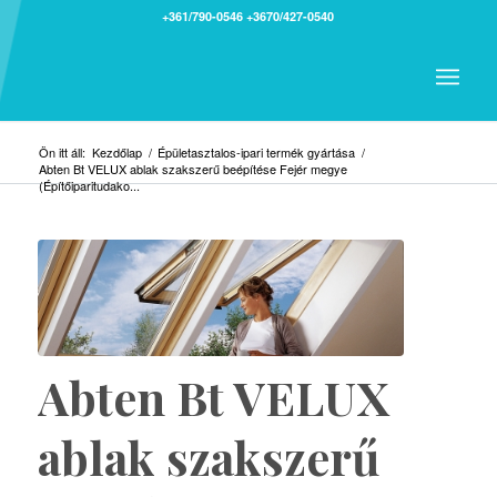
+361/790-0546
+3670/427-0540
Ön itt áll:
Kezdőlap
/
Épületasztalos-ipari termék gyártása
/
Abten Bt VELUX ablak szakszerű beépítése Fejér megye
(Építőiparitudako...
Abten Bt VELUX
ablak szakszerű