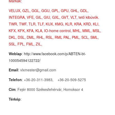
Márkák:
VELUX, GZL, GGL, GGU, GPL, GPU, GHL, GDL,
INTEGRA, VFE, GIL, GIU, GXL, GVT, VLT, tető kibúvók.
TWR, TWF, TLR, TLF, KUX, KMG, KLR, KRA, KRD, KLI,
KFX, KFK, KFA, KLA, IO-home control, MHL, MML, MSL,
DKL, DSL, DML, RHL, RSL, RML PAL, PML, SCL, SML,
SSL, FPL, FML, ZIL,
Weblap
:
http://www.facebook.com/p/ABTEN-bt-
100054594122722/
Email
: vlxmester@gmail.com
Telefon
: +36-20-311-3983, +36-20-509-5275
Cím
: Fejér 8000 Székesfehérvár, Homoksor 4
Térkép
: