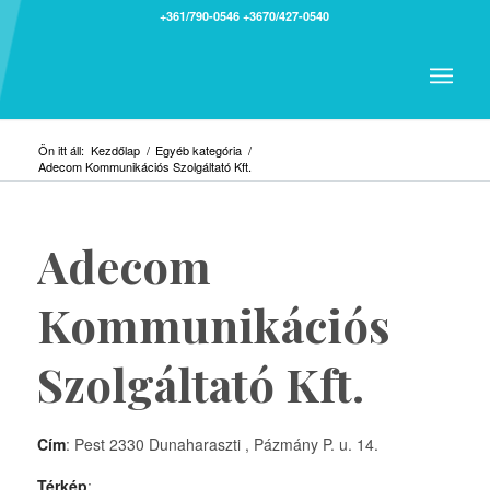
+361/790-0546
+3670/427-0540
Ön itt áll:
Kezdőlap
/
Egyéb kategória
/
Adecom Kommunikációs Szolgáltató Kft.
Adecom
Kommunikációs
Szolgáltató Kft.
Cím
: Pest 2330 Dunaharaszti , Pázmány P. u. 14.
Térkép
: