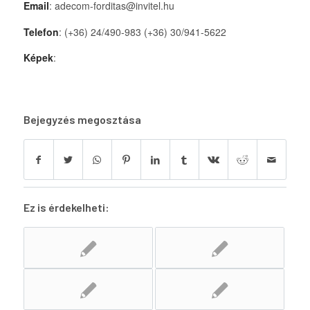
Email
: adecom-forditas@invitel.hu
Telefon
: (+36) 24/490-983 (+36) 30/941-5622
Képek
:
Bejegyzés megosztása
Ez is érdekelheti: