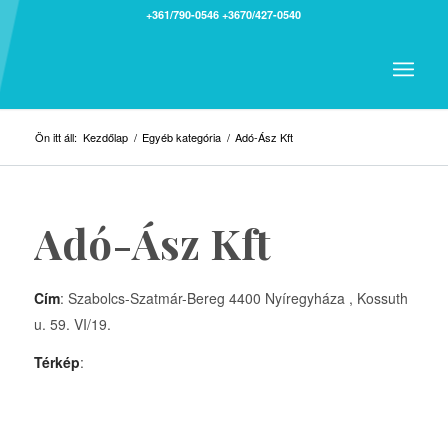
+361/790-0546
+3670/427-0540
Ön itt áll:
Kezdőlap
/
Egyéb kategória
/
Adó-Ász Kft
Adó-Ász Kft
Cím
: Szabolcs-Szatmár-Bereg 4400 Nyíregyháza , Kossuth
u. 59. VI/19.
Térkép
: