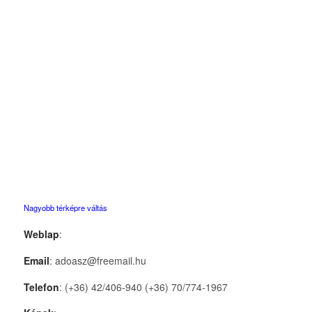
Nagyobb térképre váltás
Weblap
:
Email
: adoasz@freemail.hu
Telefon
: (+36) 42/406-940 (+36) 70/774-1967