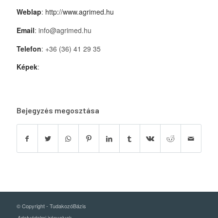
Weblap
:
http://www.agrimed.hu
Email
: info@agrimed.hu
Telefon
: +36 (36) 41 29 35
Képek
:
Bejegyzés megosztása
© Copyright -
TudakozóBázis
Adatvédelmi irányelvek