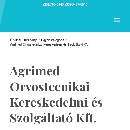
+361/790-0546
+3670/427-0540
Ön itt áll:
Kezdőlap
/
Egyéb kategória
/
Agrimed Orvostecnikai Kereskedelmi és Szolgáltató Kft.
Agrimed
Orvostecnikai
Kereskedelmi és
Szolgáltató Kft.