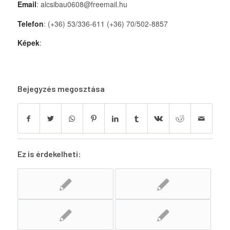
Email
: alcsibau0608@freemail.hu
Telefon
: (+36) 53/336-611 (+36) 70/502-8857
Képek
:
Bejegyzés megosztása
Ez is érdekelheti: