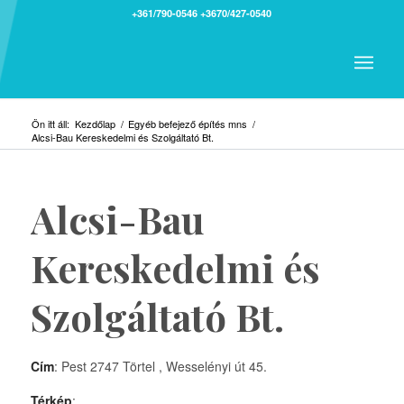
+361/790-0546
+3670/427-0540
Ön itt áll:
Kezdőlap
/
Egyéb befejező építés mns
/
Alcsi-Bau Kereskedelmi és Szolgáltató Bt.
Alcsi-Bau
Kereskedelmi és
Szolgáltató Bt.
Cím
: Pest 2747 Törtel , Wesselényi út 45.
Térkép
: