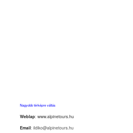
Nagyobb térképre váltás
Weblap
:
www.alpinetours.hu
Email
: ildiko@alpinetours.hu