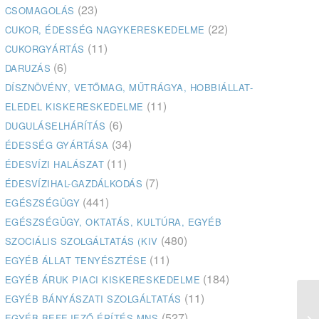
(23)
CSOMAGOLÁS
(22)
CUKOR, ÉDESSÉG NAGYKERESKEDELME
(11)
CUKORGYÁRTÁS
(6)
DARUZÁS
DÍSZNÖVÉNY, VETŐMAG, MŰTRÁGYA, HOBBIÁLLAT-
(11)
ELEDEL KISKERESKEDELME
(6)
DUGULÁSELHÁRÍTÁS
(34)
ÉDESSÉG GYÁRTÁSA
(11)
ÉDESVÍZI HALÁSZAT
(7)
ÉDESVÍZIHAL-GAZDÁLKODÁS
(441)
EGÉSZSÉGÜGY
EGÉSZSÉGÜGY, OKTATÁS, KULTÚRA, EGYÉB
(480)
SZOCIÁLIS SZOLGÁLTATÁS (KIV
(11)
EGYÉB ÁLLAT TENYÉSZTÉSE
(184)
EGYÉB ÁRUK PIACI KISKERESKEDELME
(11)
EGYÉB BÁNYÁSZATI SZOLGÁLTATÁS
(527)
EGYÉB BEFEJEZŐ ÉPÍTÉS MNS
Ap