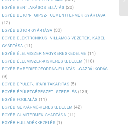
(20)
EGYÉB BENTLAKÁSOS ELLÁTÁS
EGYÉB BETON-, GIPSZ-, CEMENTTERMÉK GYÁRTÁSA
(12)
(33)
EGYÉB BÚTOR GYÁRTÁSA
EGYÉB ELEKTRONIKUS, VILLAMOS VEZETÉK, KÁBEL
(11)
GYÁRTÁSA
(11)
EGYÉB ÉLELMISZER NAGYKERESKEDELME
(118)
EGYÉB ÉLELMISZER-KISKERESKEDELEM
EGYÉB EMBERIERŐFORRÁS-ELLÁTÁS, -GAZDÁLKODÁS
(9)
(5)
EGYÉB ÉPÜLET-, IPARI TAKARÍTÁS
(139)
EGYÉB ÉPÜLETGÉPÉSZETI SZERELÉS
(11)
EGYÉB FOGLALÁS
(42)
EGYÉB GÉPJÁRMŰ-KERESKEDELEM
(11)
EGYÉB GUMITERMÉK GYÁRTÁSA
(1)
EGYÉB HULLADÉKKEZELÉS