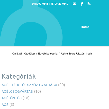
+361/790-0546
+3670/427-0540
Home
Ön itt áll:
Kezdőlap
/
Egyéb kategória
/
Alpine Tours Utazási Iroda
Kategóriák
(20)
ACÉL TÁROLÓESZKÖZ GYÁRTÁSA
(10)
ACÉLCSŐGYÁRTÁS
(13)
ACÉLÖNTÉS
(3)
ÁCS