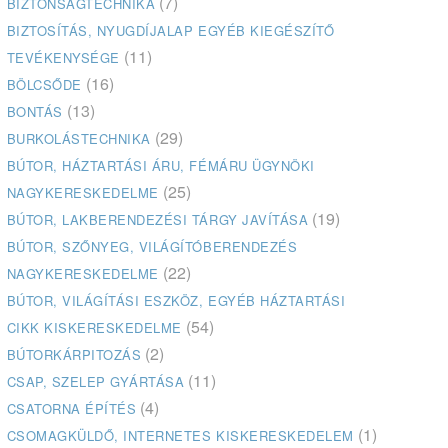
(7)
BIZTONSÁGTECHNIKA
BIZTOSÍTÁS, NYUGDÍJALAP EGYÉB KIEGÉSZÍTŐ
(11)
TEVÉKENYSÉGE
(16)
BÖLCSŐDE
(13)
BONTÁS
(29)
BURKOLÁSTECHNIKA
BÚTOR, HÁZTARTÁSI ÁRU, FÉMÁRU ÜGYNÖKI
(25)
NAGYKERESKEDELME
(19)
BÚTOR, LAKBERENDEZÉSI TÁRGY JAVÍTÁSA
BÚTOR, SZŐNYEG, VILÁGÍTÓBERENDEZÉS
(22)
NAGYKERESKEDELME
BÚTOR, VILÁGÍTÁSI ESZKÖZ, EGYÉB HÁZTARTÁSI
(54)
CIKK KISKERESKEDELME
(2)
BÚTORKÁRPITOZÁS
(11)
CSAP, SZELEP GYÁRTÁSA
(4)
CSATORNA ÉPÍTÉS
(1)
CSOMAGKÜLDŐ, INTERNETES KISKERESKEDELEM