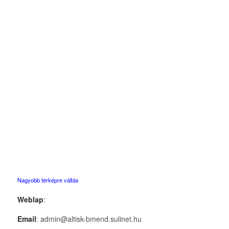
Nagyobb térképre váltás
Weblap
:
Email
: admin@altisk-bmend.sulinet.hu