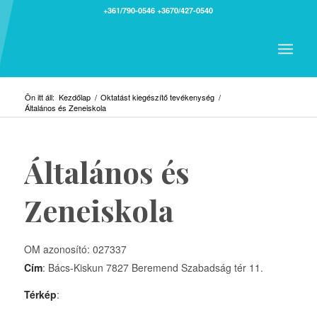
+361/790-0546
+3670/427-0540
Ön itt áll:
Kezdőlap
/
Oktatást kiegészítő tevékenység
/
Általános és Zeneiskola
Általános és
Zeneiskola
OM azonosító: 027337
Cím
: Bács-Kiskun 7827 Beremend Szabadság tér 11.
Térkép
: