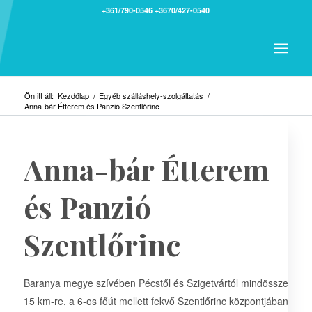
+361/790-0546
+3670/427-0540
Ön itt áll:
Kezdőlap
/
Egyéb szálláshely-szolgáltatás
/
Anna-bár Étterem és Panzió Szentlőrinc
Anna-bár Étterem
és Panzió
Szentlőrinc
Baranya megye szívében Pécstől és Szigetvártól mindössze
15 km-re, a 6-os főút mellett fekvő Szentlőrinc központjában