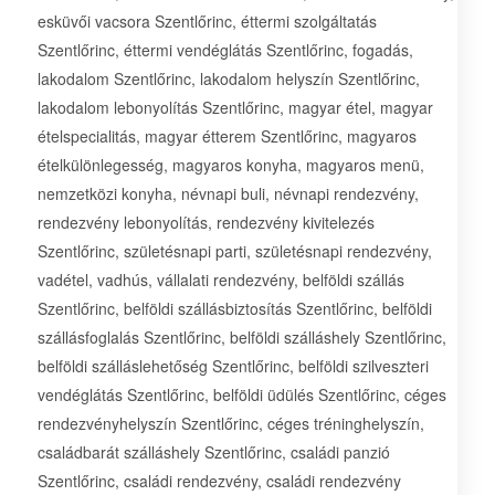
esküvői vacsora Szentlőrinc, éttermi szolgáltatás
Szentlőrinc, éttermi vendéglátás Szentlőrinc, fogadás,
lakodalom Szentlőrinc, lakodalom helyszín Szentlőrinc,
lakodalom lebonyolítás Szentlőrinc, magyar étel, magyar
ételspecialitás, magyar étterem Szentlőrinc, magyaros
ételkülönlegesség, magyaros konyha, magyaros menü,
nemzetközi konyha, névnapi buli, névnapi rendezvény,
rendezvény lebonyolítás, rendezvény kivitelezés
Szentlőrinc, születésnapi parti, születésnapi rendezvény,
vadétel, vadhús, vállalati rendezvény, belföldi szállás
Szentlőrinc, belföldi szállásbiztosítás Szentlőrinc, belföldi
szállásfoglalás Szentlőrinc, belföldi szálláshely Szentlőrinc,
belföldi szálláslehetőség Szentlőrinc, belföldi szilveszteri
vendéglátás Szentlőrinc, belföldi üdülés Szentlőrinc, céges
rendezvényhelyszín Szentlőrinc, céges tréninghelyszín,
családbarát szálláshely Szentlőrinc, családi panzió
Szentlőrinc, családi rendezvény, családi rendezvény