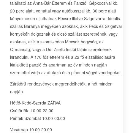
található az Anna-Bár Étterem és Panzió. Gépkocsival kb.
20 perc alatt, vonattal vagy autóbusszal kb. 30 perc alatt
kényelmesen eljuthatnak Pécsre illetve Szigetvárra. Ideális
szállás Baranya megyében azoknak, akik Pécs és Szigetvár
környékén dolgoznak és olcsó szállást szeretnének, vagy
azoknak, akik a szomszédos Mecsek hegység, az
Ormánság, vagy a Dél-Zselic festői tájain szeretnének
kirándulni. A 170 fős étterem és a 22 fő elszállásolására
kialakított panzió és apartman az év minden napján
szeretettel várja az átutazó és a pihenni vágyó vendégeket.
Zártkörű rendezvények megrendelhetők, a hét minden
napján.
Hétfő-Kedd-Szerda ZÁRVA
Csütörtök: 10.00-22.00
Péntek-Szombat 10.00-00.00
Vasárnap 10.00-20.00