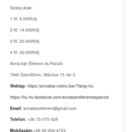
Szoba árak:
1 fő: 8.000ft/éj
2 fő: 14.000ft/éj
3 fő: 22.000ft/éj
4 fő: 30.000ft/éj
Anna-bár Étterem és Panzió
7940 Szentlőrinc, Március 15. tér 2.
Weblap
:
https://annabar.metro.bar/?lang=hu
https://hu-hu.facebook.com/annabaretteremespanzio
Email
: annabaretterem@gmail.com
Telefon
: +36-73-370-028
Mobilszám:
+36-30-204-4723