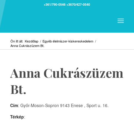
+361/790-0546
+3670/427-0540
Ön itt áll:
Kezdőlap
/
Egyéb élelmiszer-kiskereskedelem
/
Anna Cukrászüzem Bt.
Anna Cukrászüzem
Bt.
Cím
: Győr-Moson-Sopron 9143 Enese , Sport u. 16.
Térkép
: