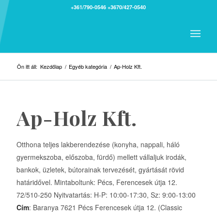
+361/790-0546
+3670/427-0540
Ön itt áll:
Kezdőlap
/
Egyéb kategória
/
Ap-Holz Kft.
Ap-Holz Kft.
Otthona teljes lakberendezése (konyha, nappali, háló
gyermekszoba, előszoba, fürdő) mellett vállaljuk irodák,
bankok, üzletek, bútorainak tervezését, gyártását rövid
határidővel. Mintaboltunk: Pécs, Ferencesek útja 12.
72/510-250 Nyitvatartás: H-P: 10:00-17:30, Sz: 9:00-13:00
Cím
: Baranya 7621 Pécs Ferencesek útja 12. (Classic