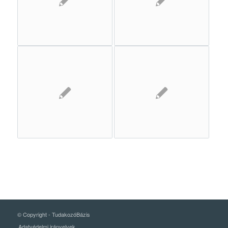
© Copyright -
TudakozóBázis
Adatvédelmi irányelvek