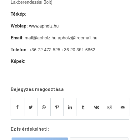
Lakberendezési Bolt)
Térkép
:
Weblap
:
www.apholz.hu
Email
: mail@apholz.hu apholz@freemail.hu
Telefon
: +36 72 472 525 +36 20 351 6662
Képek
:
Bejegyzés megosztása
Ez is érdekelheti: