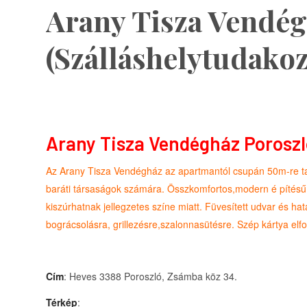
Arany Tisza Vendég
(Szálláshelytudakoz
Arany Tisza Vendégház Poroszl
Az Arany Tisza Vendégház az apartmantól csupán 50m-re ta
baráti társaságok számára. Összkomfortos,modern é pítésű
kiszúrhatnak jellegzetes színe miatt. Füvesített udvar és ha
bográcsolásra, grillezésre,szalonnasütésre. Szép kártya elf
Cím
: Heves 3388 Poroszló, Zsámba köz 34.
Térkép
: