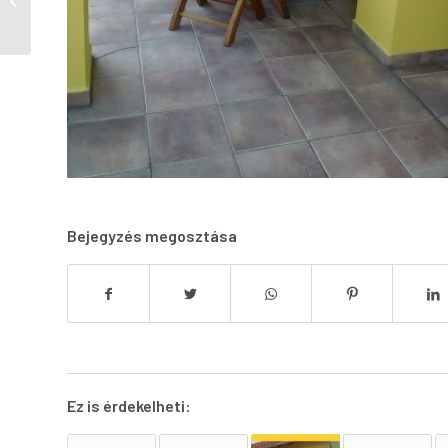
(Szálláshelytudakozó)
Bejegyzés megosztása
Ez is érdekelheti: