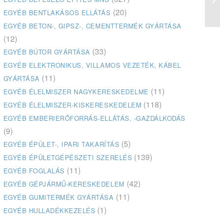
(20)
EGYÉB BENTLAKÁSOS ELLÁTÁS
EGYÉB BETON-, GIPSZ-, CEMENTTERMÉK GYÁRTÁSA
(12)
(33)
EGYÉB BÚTOR GYÁRTÁSA
EGYÉB ELEKTRONIKUS, VILLAMOS VEZETÉK, KÁBEL
(11)
GYÁRTÁSA
(11)
EGYÉB ÉLELMISZER NAGYKERESKEDELME
(118)
EGYÉB ÉLELMISZER-KISKERESKEDELEM
EGYÉB EMBERIERŐFORRÁS-ELLÁTÁS, -GAZDÁLKODÁS
(9)
(5)
EGYÉB ÉPÜLET-, IPARI TAKARÍTÁS
(139)
EGYÉB ÉPÜLETGÉPÉSZETI SZERELÉS
(11)
EGYÉB FOGLALÁS
(42)
EGYÉB GÉPJÁRMŰ-KERESKEDELEM
(11)
EGYÉB GUMITERMÉK GYÁRTÁSA
(1)
EGYÉB HULLADÉKKEZELÉS