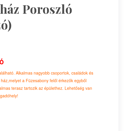
ház Poroszló
ó)
ó
lálható. Alkalmas nagyobb csoportok, családok és
 ház,melyet a Füzesabony felől érkezők egyből
talmas terasz tartozik az épülethez. Lehetőség van
ogadóhely!