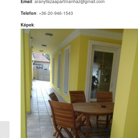
Email
: aranytiszaapartmanhaz@gmail.com
Telefon
: +36-20-946-1543
Képek
:
Festival Üdülőház
Balatonföldvár