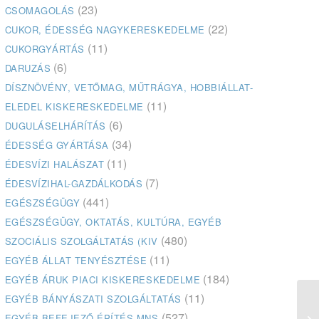
(23)
CSOMAGOLÁS
(22)
CUKOR, ÉDESSÉG NAGYKERESKEDELME
(11)
CUKORGYÁRTÁS
(6)
DARUZÁS
DÍSZNÖVÉNY, VETŐMAG, MŰTRÁGYA, HOBBIÁLLAT-
(11)
ELEDEL KISKERESKEDELME
(6)
DUGULÁSELHÁRÍTÁS
(34)
ÉDESSÉG GYÁRTÁSA
(11)
ÉDESVÍZI HALÁSZAT
(7)
ÉDESVÍZIHAL-GAZDÁLKODÁS
(441)
EGÉSZSÉGÜGY
EGÉSZSÉGÜGY, OKTATÁS, KULTÚRA, EGYÉB
(480)
SZOCIÁLIS SZOLGÁLTATÁS (KIV
(11)
EGYÉB ÁLLAT TENYÉSZTÉSE
(184)
EGYÉB ÁRUK PIACI KISKERESKEDELME
(11)
EGYÉB BÁNYÁSZATI SZOLGÁLTATÁS
(527)
EGYÉB BEFEJEZŐ ÉPÍTÉS MNS