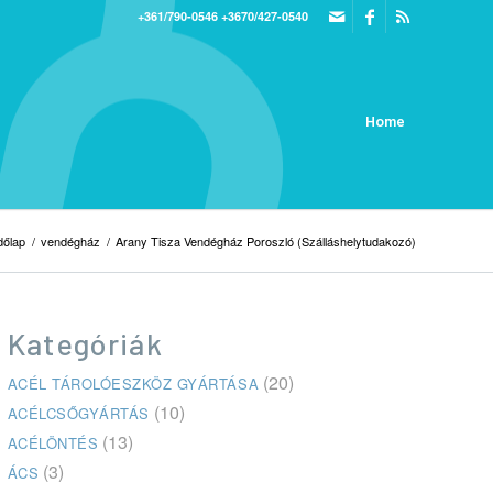
+361/790-0546
+3670/427-0540
Home
dőlap
/
vendégház
/
Arany Tisza Vendégház Poroszló (Szálláshelytudakozó)
Kategóriák
(20)
ACÉL TÁROLÓESZKÖZ GYÁRTÁSA
(10)
ACÉLCSŐGYÁRTÁS
(13)
ACÉLÖNTÉS
(3)
ÁCS