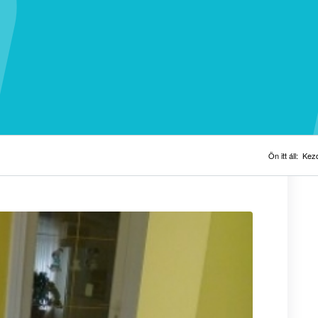
Ön itt áll:
Kez