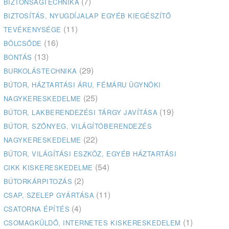
(7)
BIZTONSÁGTECHNIKA
BIZTOSÍTÁS, NYUGDÍJALAP EGYÉB KIEGÉSZÍTŐ
(11)
TEVÉKENYSÉGE
(16)
BÖLCSŐDE
(13)
BONTÁS
(29)
BURKOLÁSTECHNIKA
BÚTOR, HÁZTARTÁSI ÁRU, FÉMÁRU ÜGYNÖKI
(25)
NAGYKERESKEDELME
(19)
BÚTOR, LAKBERENDEZÉSI TÁRGY JAVÍTÁSA
BÚTOR, SZŐNYEG, VILÁGÍTÓBERENDEZÉS
(22)
NAGYKERESKEDELME
BÚTOR, VILÁGÍTÁSI ESZKÖZ, EGYÉB HÁZTARTÁSI
(54)
CIKK KISKERESKEDELME
(2)
BÚTORKÁRPITOZÁS
(11)
CSAP, SZELEP GYÁRTÁSA
(4)
CSATORNA ÉPÍTÉS
(1)
CSOMAGKÜLDŐ, INTERNETES KISKERESKEDELEM