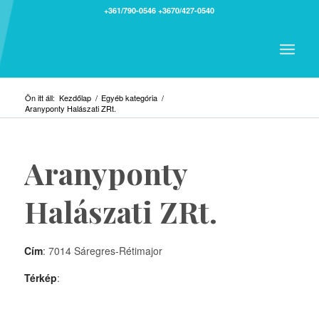
+361/790-0546
+3670/427-0540
Ön itt áll:
Kezdőlap
/
Egyéb kategória
/
Aranyponty Halászati ZRt.
Aranyponty
Halászati ZRt.
Cím
: 7014 Sáregres-Rétimajor
Térkép
: