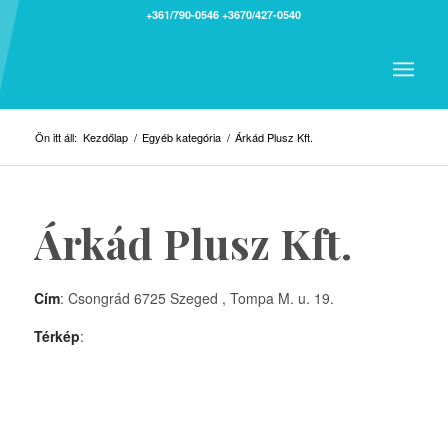
+361/790-0546
+3670/427-0540
Ön itt áll:
Kezdőlap
/
Egyéb kategória
/
Árkád Plusz Kft.
Árkád Plusz Kft.
Cím
: Csongrád 6725 Szeged , Tompa M. u. 19.
Térkép
: