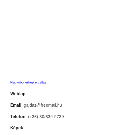
Nagyobb térképre váltás
Weblap
:
Email
: gajdaz@freemail.hu
Telefon
: (+36) 30/639-9739
Képek
: