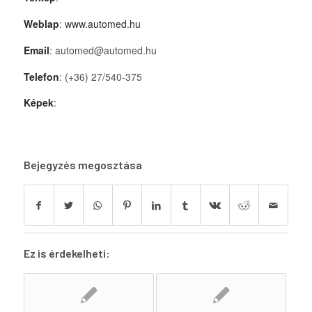
Weblap
:
www.automed.hu
Email
: automed@automed.hu
Telefon
: (+36) 27/540-375
Képek
:
Bejegyzés megosztása
Ez is érdekelheti: