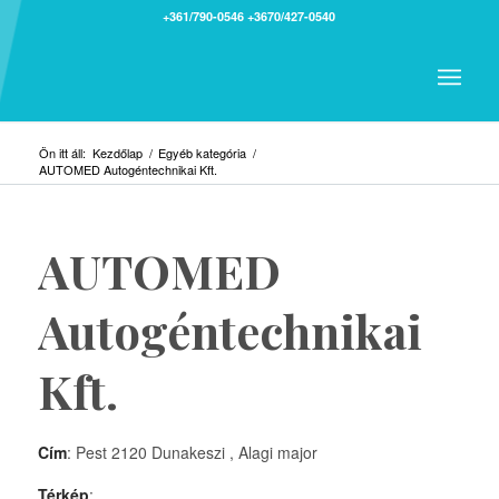
+361/790-0546
+3670/427-0540
Ön itt áll:
Kezdőlap
/
Egyéb kategória
/
AUTOMED Autogéntechnikai Kft.
AUTOMED
Autogéntechnikai
Kft.
Cím
: Pest 2120 Dunakeszi , Alagi major
Térkép
: