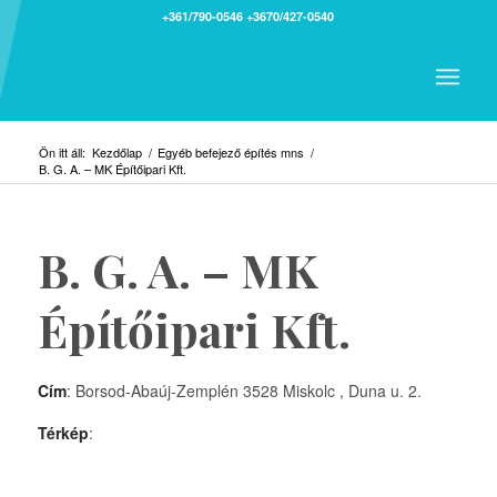
+361/790-0546
+3670/427-0540
Ön itt áll:
Kezdőlap
/
Egyéb befejező építés mns
/
B. G. A. – MK Építőipari Kft.
B. G. A. – MK
Építőipari Kft.
Cím
: Borsod-Abaúj-Zemplén 3528 Miskolc , Duna u. 2.
Térkép
: