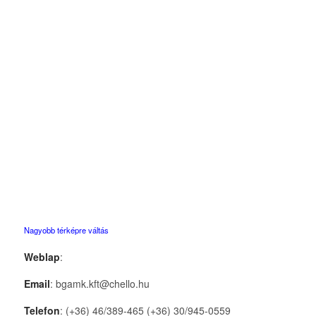
Nagyobb térképre váltás
Weblap
:
Email
: bgamk.kft@chello.hu
Telefon
: (+36) 46/389-465 (+36) 30/945-0559